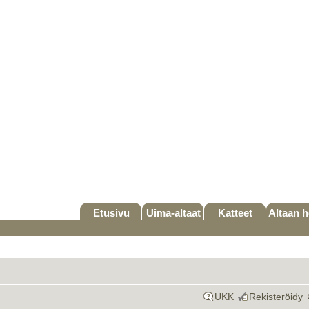
Etusivu
Uima-altaat
Katteet
Altaan h
UKK
Rekisteröidy