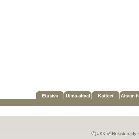
Etusivu
Uima-altaat
Katteet
Altaan h
UKK
Rekisteröidy