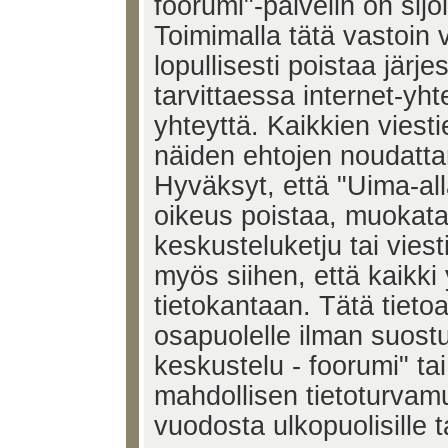
foorumi"-palvelin on sijoi
Toimimalla tätä vastoin v
lopullisesti poistaa järje
tarvittaessa internet-yh
yhteyttä. Kaikkien viest
näiden ehtojen noudatta
Hyväksyt, että "Uima-all
oikeus poistaa, muokata,
keskusteluketju tai vies
myös siihen, että kaikki 
tietokantaan. Tätä tieto
osapuolelle ilman suost
keskustelu - foorumi" ta
mahdollisen tietoturvam
vuodosta ulkopuolisille t