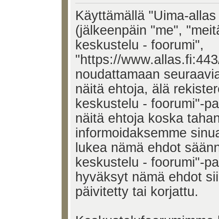
Käyttämällä "Uima-allas 
(jälkeenpäin "me", "meit
keskustelu - foorumi",
"https://www.allas.fi:443
noudattamaan seuraavia 
näitä ehtoja, älä rekiste
keskustelu - foorumi"-p
näitä ehtoja koska tah
informoidaksemme sinua.
lukea nämä ehdot säännö
keskustelu - foorumi"-pal
hyväksyt nämä ehdot si
päivitetty tai korjattu.