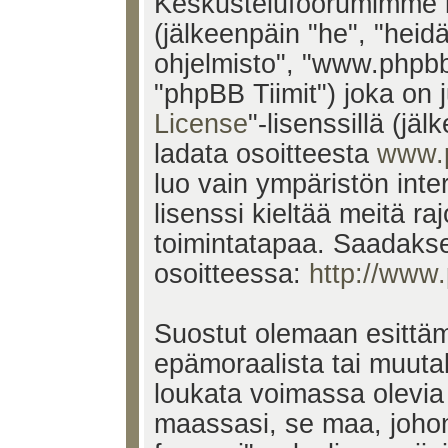
Keskustelufoorumimme k
(jälkeenpäin "he", "heid
ohjelmisto", "www.phpb
"phpBB Tiimit") joka on j
License
"-lisenssillä (jä
ladata osoitteesta
www.
luo vain ympäristön inte
lisenssi kieltää meitä ra
toimintatapaa. Saadakses
osoitteessa:
http://www
Suostut olemaan esittäm
epämoraalista tai muutak
loukata voimassa olevia 
maassasi, se maa, johon