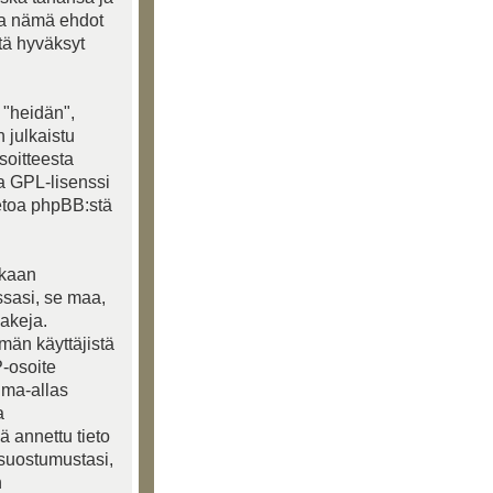
ea nämä ehdot
ttä hyväksyt
 "heidän",
 julkaistu
soitteesta
ja GPL-lisenssi
ietoa phpBB:stä
akaan
ssasi, se maa,
lakeja.
lmän käyttäjistä
P-osoite
ima-allas
a
ä annettu tieto
 suostumustasi,
n