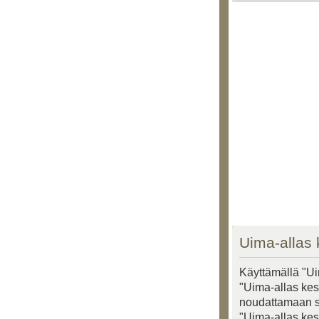
Uima-allas 
Käyttämällä "Ui
"Uima-allas kesk
noudattamaan seu
"Uima-allas kes