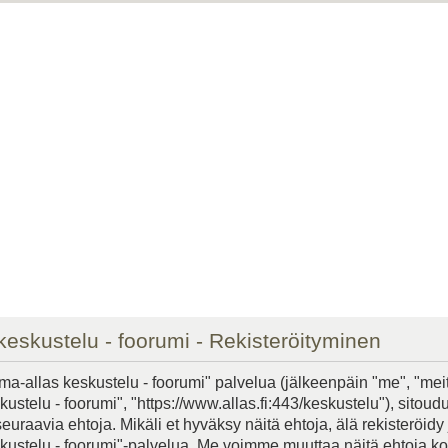
keskustelu - foorumi - Rekisteröityminen
ma-allas keskustelu - foorumi" palvelua (jälkeenpäin "me", "mei
ustelu - foorumi", "https://www.allas.fi:443/keskustelu"), sitoudu
raavia ehtoja. Mikäli et hyväksy näitä ehtoja, älä rekisteröidy j
kustelu - foorumi"-palvelua. Me voimme muuttaa näitä ehtoja k