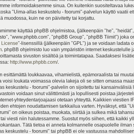
me informoidaksemme sinua. On kuitenkin suositeltavaa luk
koska "Uima-allas keskustelu - foorumi"-palvelun käyttö vaatii e
 muodossa, kuin ne on päivitetty tai korjattu.
mimme käyttää phpBB ohjelmistoa, (jälkeenpäin "he", "heidät",
to", "www.phpbb.com", "phpBB Group", "phpBB Tiimit") joka on
 License
"-lisenssillä (jälkeenpäin "GPL") ja se voidaan ladata o
m
. phpBB ohjelmisto luo vain ympäristön internet keskustelulle 
joittamasta sivuston sisältöä ja toimintatapaa. Saadaksesi lisät
essa:
http://www.phpbb.com/
.
 esittämättä loukkaavaa, vihamielistä, epämoraalista tai muut
ka voisi loukata voimassa olevia lakeja oli se sitten omassa maa
s keskustelu - foorumi"-palvelin on sijoitettu tai kansainvälisiä 
vastoin voidaan sinut välittömästi ja lopullisesti poistaa järjeste
internet-yhteydentarjoajaasi otetaan yhteyttä. Kaikkien viestien I
iden ehtojen noudattamisen tarkkailua varten. Hyväksyt, että "U
orumi" on oikeus poistaa, muokata, siirtää ja sulkea mikä tahans
tai viesti niin halutessamme. Suostut myös siihen, että kaikki yll
etokantaan. Tätä tietoa ei anneta kolmannelle osapuolelle ilman
as keskustelu - foorumi" tai phpBB ei ole vastuussa mahdollise