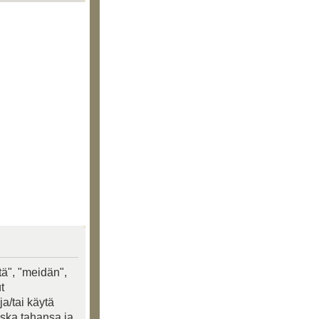
tä", "meidän",
t
a/tai käytä
oska tahansa ja