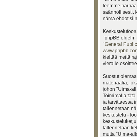
teemme parhaam
säännöllisesti, 
nämä ehdot siinä
Keskustelufooru
"phpBB ohjelmis
"
General Public
www.phpbb.co
kieltää meitä ra
vieraile osoitte
Suostut olemaan
materiaalia, jo
johon "Uima-alla
Toimimalla tätä 
ja tarvittaessa 
tallennetaan nä
keskustelu - fo
keskusteluketju 
tallennetaan ti
mutta "Uima-all