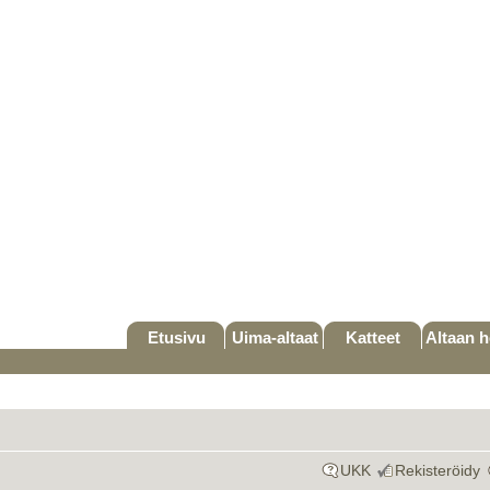
Etusivu
Uima-altaat
Katteet
Altaan h
UKK
Rekisteröidy