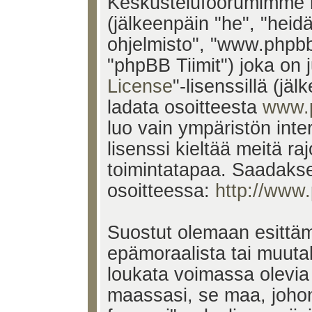
Keskustelufoorumimme k
(jälkeenpäin "he", "heid
ohjelmisto", "www.phpb
"phpBB Tiimit") joka on j
License
"-lisenssillä (jä
ladata osoitteesta
www.
luo vain ympäristön inte
lisenssi kieltää meitä ra
toimintatapaa. Saadakses
osoitteessa:
http://www
Suostut olemaan esittäm
epämoraalista tai muutak
loukata voimassa olevia 
maassasi, se maa, johon