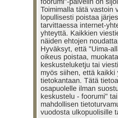
foorumi"-palvelin on sijoi
Toimimalla tätä vastoin v
lopullisesti poistaa järje
tarvittaessa internet-yh
yhteyttä. Kaikkien viest
näiden ehtojen noudatta
Hyväksyt, että "Uima-all
oikeus poistaa, muokata,
keskusteluketju tai vies
myös siihen, että kaikki 
tietokantaan. Tätä tieto
osapuolelle ilman suost
keskustelu - foorumi" ta
mahdollisen tietoturvam
vuodosta ulkopuolisille t