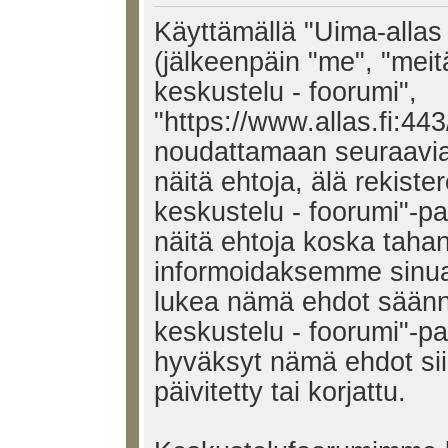
Käyttämällä "Uima-allas 
(jälkeenpäin "me", "meit
keskustelu - foorumi",
"https://www.allas.fi:443
noudattamaan seuraavia 
näitä ehtoja, älä rekiste
keskustelu - foorumi"-p
näitä ehtoja koska tah
informoidaksemme sinua.
lukea nämä ehdot säännö
keskustelu - foorumi"-pal
hyväksyt nämä ehdot si
päivitetty tai korjattu.