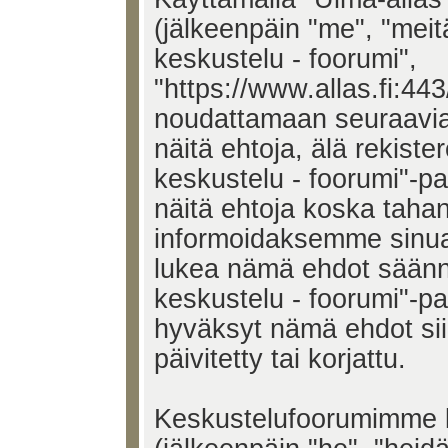
(jälkeenpäin "me", "meit
keskustelu - foorumi",
"https://www.allas.fi:443
noudattamaan seuraavia 
näitä ehtoja, älä rekiste
keskustelu - foorumi"-p
näitä ehtoja koska tah
informoidaksemme sinua.
lukea nämä ehdot säännö
keskustelu - foorumi"-pal
hyväksyt nämä ehdot si
päivitetty tai korjattu.
Keskustelufoorumimme k