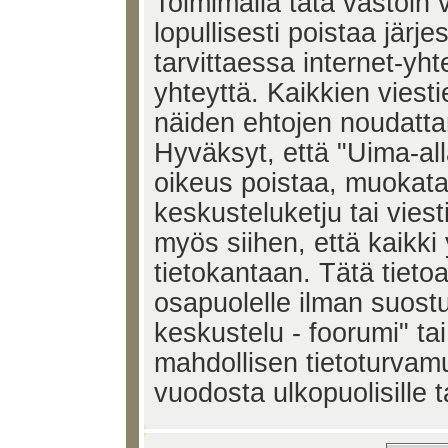
Toimimalla tätä vastoin v
lopullisesti poistaa järje
tarvittaessa internet-yh
yhteyttä. Kaikkien viest
näiden ehtojen noudatta
Hyväksyt, että "Uima-all
oikeus poistaa, muokata,
keskusteluketju tai vies
myös siihen, että kaikki 
tietokantaan. Tätä tieto
osapuolelle ilman suost
keskustelu - foorumi" ta
mahdollisen tietoturvam
vuodosta ulkopuolisille t