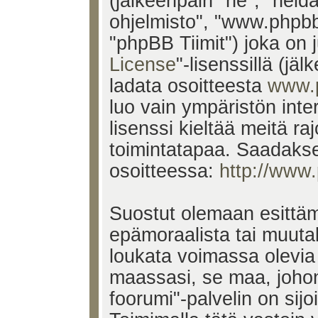
(jälkeenpäin "he", "heid
ohjelmisto", "www.phpb
"phpBB Tiimit") joka on j
License
"-lisenssillä (jä
ladata osoitteesta
www.
luo vain ympäristön inte
lisenssi kieltää meitä ra
toimintatapaa. Saadakses
osoitteessa:
http://www
Suostut olemaan esittäm
epämoraalista tai muutak
loukata voimassa olevia 
maassasi, se maa, johon
foorumi"-palvelin on sijoi