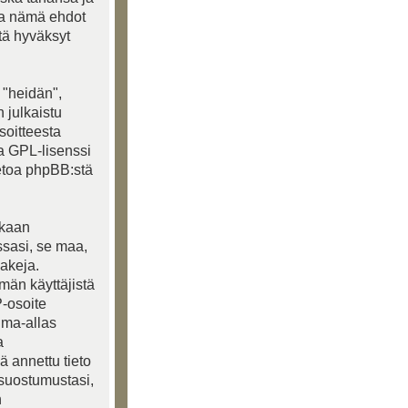
ea nämä ehdot
ttä hyväksyt
 "heidän",
 julkaistu
soitteesta
ja GPL-lisenssi
ietoa phpBB:stä
akaan
ssasi, se maa,
lakeja.
lmän käyttäjistä
P-osoite
ima-allas
a
ä annettu tieto
 suostumustasi,
n