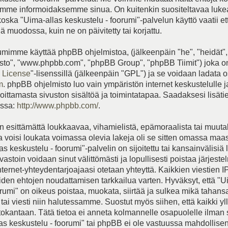
me informoidaksemme sinua. On kuitenkin suositeltavaa luk
koska "Uima-allas keskustelu - foorumi"-palvelun käyttö vaatii e
 muodossa, kuin ne on päivitetty tai korjattu.
mimme käyttää phpBB ohjelmistoa, (jälkeenpäin "he", "heidät",
to", "www.phpbb.com", "phpBB Group", "phpBB Tiimit") joka on
 License
"-lisenssillä (jälkeenpäin "GPL") ja se voidaan ladata o
m
. phpBB ohjelmisto luo vain ympäristön internet keskustelulle 
joittamasta sivuston sisältöä ja toimintatapaa. Saadaksesi lisät
essa:
http://www.phpbb.com/
.
 esittämättä loukkaavaa, vihamielistä, epämoraalista tai muut
ka voisi loukata voimassa olevia lakeja oli se sitten omassa maa
s keskustelu - foorumi"-palvelin on sijoitettu tai kansainvälisiä 
vastoin voidaan sinut välittömästi ja lopullisesti poistaa järjeste
internet-yhteydentarjoajaasi otetaan yhteyttä. Kaikkien viestien I
iden ehtojen noudattamisen tarkkailua varten. Hyväksyt, että "U
orumi" on oikeus poistaa, muokata, siirtää ja sulkea mikä tahans
tai viesti niin halutessamme. Suostut myös siihen, että kaikki yll
etokantaan. Tätä tietoa ei anneta kolmannelle osapuolelle ilman
as keskustelu - foorumi" tai phpBB ei ole vastuussa mahdollise