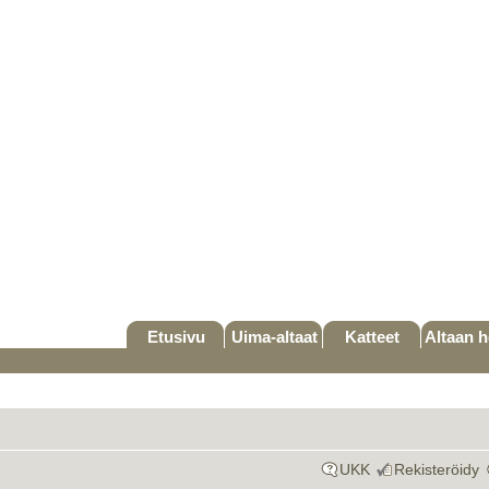
Etusivu
Uima-altaat
Katteet
Altaan h
UKK
Rekisteröidy