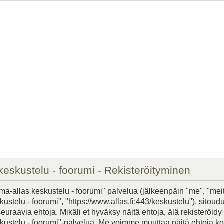
keskustelu - foorumi - Rekisteröityminen
ma-allas keskustelu - foorumi" palvelua (jälkeenpäin "me", "mei
ustelu - foorumi", "https://www.allas.fi:443/keskustelu"), sitoudu
raavia ehtoja. Mikäli et hyväksy näitä ehtoja, älä rekisteröidy j
kustelu - foorumi"-palvelua. Me voimme muuttaa näitä ehtoja k