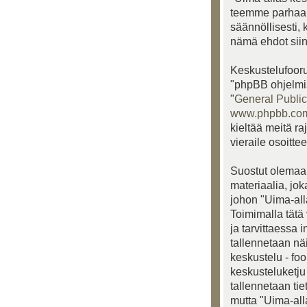
teemme parhaam
säännöllisesti, 
nämä ehdot siinä
Keskustelufooru
"phpBB ohjelmis
"
General Public
www.phpbb.co
kieltää meitä ra
vieraile osoitte
Suostut olemaan
materiaalia, jo
johon "Uima-alla
Toimimalla tätä 
ja tarvittaessa 
tallennetaan nä
keskustelu - fo
keskusteluketju 
tallennetaan ti
mutta "Uima-all