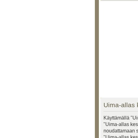
Uima-allas 
Käyttämällä "Ui
"Uima-allas kesk
noudattamaan seu
"Uima-allas kes