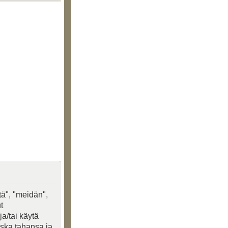
tä", "meidän",
t
a/tai käytä
oska tahansa ja