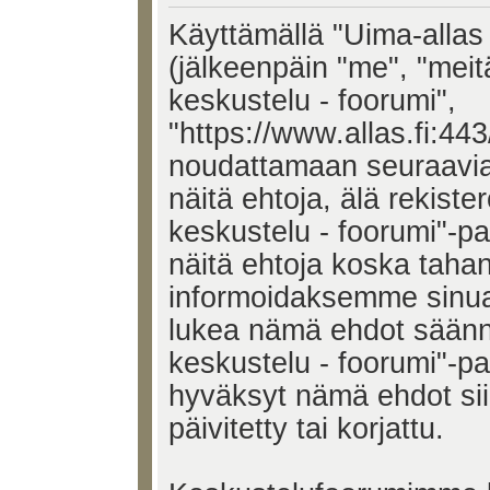
Käyttämällä "Uima-allas 
(jälkeenpäin "me", "meit
keskustelu - foorumi",
"https://www.allas.fi:443
noudattamaan seuraavia 
näitä ehtoja, älä rekiste
keskustelu - foorumi"-p
näitä ehtoja koska tah
informoidaksemme sinua.
lukea nämä ehdot säännö
keskustelu - foorumi"-pal
hyväksyt nämä ehdot si
päivitetty tai korjattu.