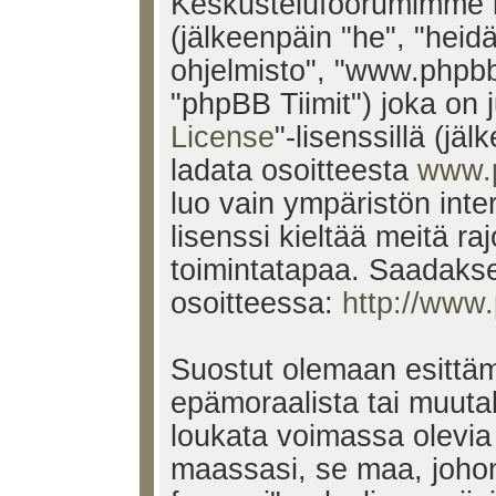
Keskustelufoorumimme k
(jälkeenpäin "he", "heid
ohjelmisto", "www.phpb
"phpBB Tiimit") joka on j
License
"-lisenssillä (jä
ladata osoitteesta
www.
luo vain ympäristön inte
lisenssi kieltää meitä ra
toimintatapaa. Saadakses
osoitteessa:
http://www
Suostut olemaan esittäm
epämoraalista tai muutak
loukata voimassa olevia 
maassasi, se maa, johon