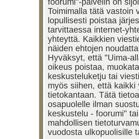
foorumi"-palvelin on sijoi
Toimimalla tätä vastoin v
lopullisesti poistaa järje
tarvittaessa internet-yh
yhteyttä. Kaikkien viest
näiden ehtojen noudatta
Hyväksyt, että "Uima-all
oikeus poistaa, muokata,
keskusteluketju tai vies
myös siihen, että kaikki 
tietokantaan. Tätä tieto
osapuolelle ilman suost
keskustelu - foorumi" ta
mahdollisen tietoturvam
vuodosta ulkopuolisille t