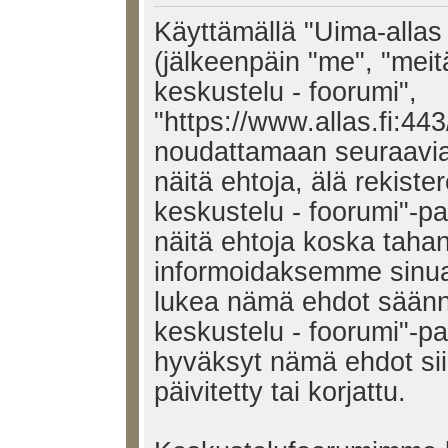
Käyttämällä "Uima-allas 
(jälkeenpäin "me", "meit
keskustelu - foorumi",
"https://www.allas.fi:443
noudattamaan seuraavia 
näitä ehtoja, älä rekiste
keskustelu - foorumi"-p
näitä ehtoja koska tah
informoidaksemme sinua.
lukea nämä ehdot säännö
keskustelu - foorumi"-pal
hyväksyt nämä ehdot si
päivitetty tai korjattu.