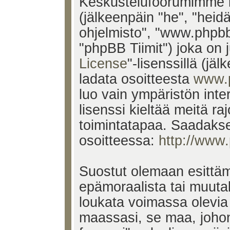
Keskustelufoorumimme k
(jälkeenpäin "he", "heid
ohjelmisto", "www.phpb
"phpBB Tiimit") joka on j
License
"-lisenssillä (jä
ladata osoitteesta
www.
luo vain ympäristön inte
lisenssi kieltää meitä ra
toimintatapaa. Saadakses
osoitteessa:
http://www
Suostut olemaan esittäm
epämoraalista tai muutak
loukata voimassa olevia 
maassasi, se maa, johon