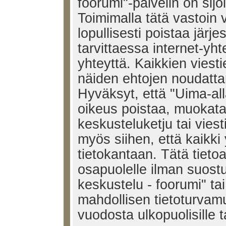
foorumi"-palvelin on sijoi
Toimimalla tätä vastoin v
lopullisesti poistaa järje
tarvittaessa internet-yh
yhteyttä. Kaikkien viest
näiden ehtojen noudatta
Hyväksyt, että "Uima-all
oikeus poistaa, muokata,
keskusteluketju tai vies
myös siihen, että kaikki 
tietokantaan. Tätä tieto
osapuolelle ilman suost
keskustelu - foorumi" ta
mahdollisen tietoturvam
vuodosta ulkopuolisille t