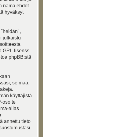
ea nämä ehdot
ttä hyväksyt
 "heidän",
 julkaistu
soitteesta
ja GPL-lisenssi
ietoa phpBB:stä
akaan
ssasi, se maa,
lakeja.
lmän käyttäjistä
P-osoite
ima-allas
a
ä annettu tieto
 suostumustasi,
n