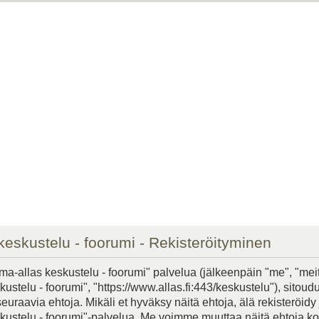
keskustelu - foorumi - Rekisteröityminen
ma-allas keskustelu - foorumi" palvelua (jälkeenpäin "me", "mei
ustelu - foorumi", "https://www.allas.fi:443/keskustelu"), sitoudu
raavia ehtoja. Mikäli et hyväksy näitä ehtoja, älä rekisteröidy j
kustelu - foorumi"-palvelua. Me voimme muuttaa näitä ehtoja k