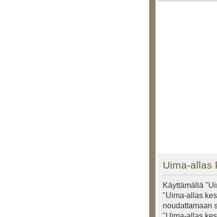
Uima-allas 
Käyttämällä "Ui
"Uima-allas kesk
noudattamaan seu
"Uima-allas kes