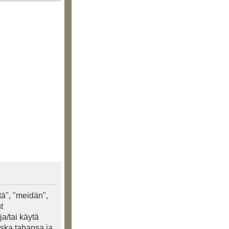
tä", "meidän",
t
a/tai käytä
oska tahansa ja