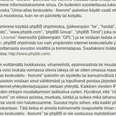
me informoidaksemme sinua. On kuitenkin suositeltavaa luk
koska "Uima-allas keskustelu - foorumi"-palvelun käyttö vaatii e
 muodossa, kuin ne on päivitetty tai korjattu.
mimme käyttää phpBB ohjelmistoa, (jälkeenpäin "he", "heidät",
to", "www.phpbb.com", "phpBB Group", "phpBB Tiimit") joka on
 License
"-lisenssillä (jälkeenpäin "GPL") ja se voidaan ladata o
m
. phpBB ohjelmisto luo vain ympäristön internet keskustelulle 
joittamasta sivuston sisältöä ja toimintatapaa. Saadaksesi lisät
essa:
http://www.phpbb.com/
.
 esittämättä loukkaavaa, vihamielistä, epämoraalista tai muut
ka voisi loukata voimassa olevia lakeja oli se sitten omassa maa
s keskustelu - foorumi"-palvelin on sijoitettu tai kansainvälisiä 
vastoin voidaan sinut välittömästi ja lopullisesti poistaa järjeste
internet-yhteydentarjoajaasi otetaan yhteyttä. Kaikkien viestien I
iden ehtojen noudattamisen tarkkailua varten. Hyväksyt, että "U
orumi" on oikeus poistaa, muokata, siirtää ja sulkea mikä tahans
tai viesti niin halutessamme. Suostut myös siihen, että kaikki yll
etokantaan. Tätä tietoa ei anneta kolmannelle osapuolelle ilman
as keskustelu - foorumi" tai phpBB ei ole vastuussa mahdollise