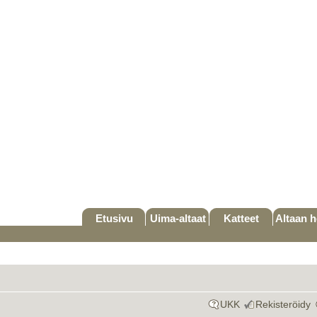
Etusivu
Uima-altaat
Katteet
Altaan h
UKK
Rekisteröidy