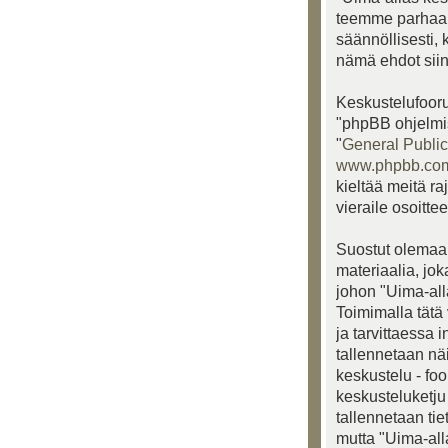
teemme parhaam
säännöllisesti, 
nämä ehdot siinä
Keskustelufooru
"phpBB ohjelmis
"
General Public
www.phpbb.co
kieltää meitä ra
vieraile osoitte
Suostut olemaan
materiaalia, jo
johon "Uima-alla
Toimimalla tätä 
ja tarvittaessa 
tallennetaan nä
keskustelu - fo
keskusteluketju 
tallennetaan ti
mutta "Uima-all