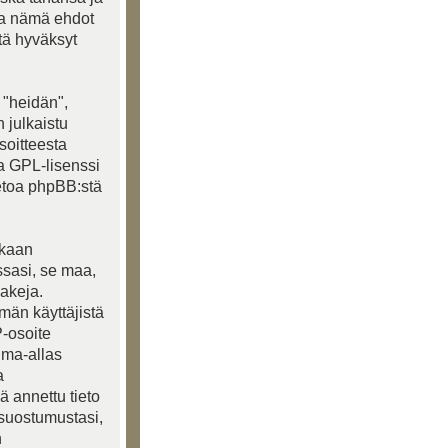
ea nämä ehdot
ttä hyväksyt
 "heidän",
 julkaistu
soitteesta
ja GPL-lisenssi
ietoa phpBB:stä
akaan
ssasi, se maa,
lakeja.
lmän käyttäjistä
P-osoite
ima-allas
a
ä annettu tieto
 suostumustasi,
n