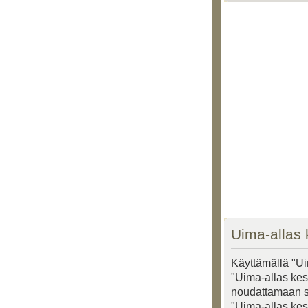
Uima-allas 
Käyttämällä "Ui
"Uima-allas kesk
noudattamaan seu
"Uima-allas kes