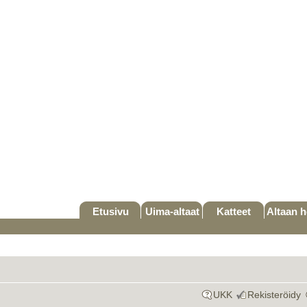
Etusivu
Uima-altaat
Katteet
Altaan h
UKK
Rekisteröidy