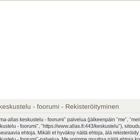
keskustelu - foorumi - Rekisteröityminen
ma-allas keskustelu - foorumi" palvelua (jälkeenpäin "me", "mei
ustelu - foorumi", "https://www.allas.fi:443/keskustelu"), sitoudu
raavia ehtoja. Mikäli et hyväksy näitä ehtoja, älä rekisteröidy j
kustelu - foorumi"-palvelua. Me voimme muuttaa näitä ehtoja k