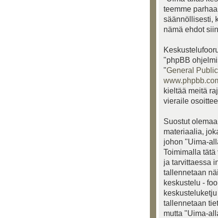
teemme parhaam
säännöllisesti, 
nämä ehdot siinä
Keskustelufooru
"phpBB ohjelmis
"
General Public
www.phpbb.co
kieltää meitä ra
vieraile osoitte
Suostut olemaan
materiaalia, jo
johon "Uima-alla
Toimimalla tätä 
ja tarvittaessa 
tallennetaan nä
keskustelu - fo
keskusteluketju 
tallennetaan ti
mutta "Uima-all