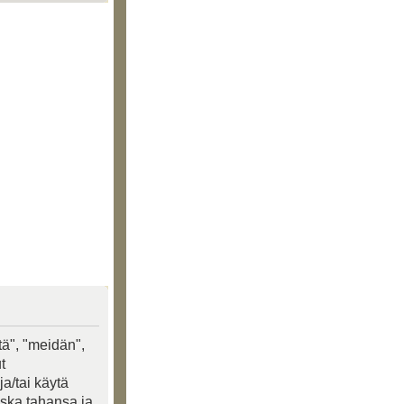
tä", "meidän",
t
a/tai käytä
oska tahansa ja