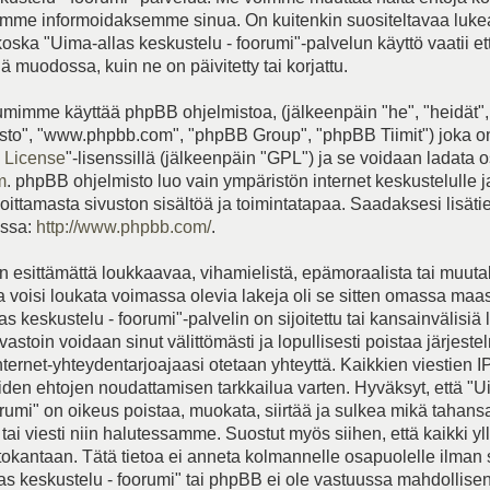
me informoidaksemme sinua. On kuitenkin suositeltavaa luk
koska "Uima-allas keskustelu - foorumi"-palvelun käyttö vaatii e
 muodossa, kuin ne on päivitetty tai korjattu.
mimme käyttää phpBB ohjelmistoa, (jälkeenpäin "he", "heidät",
to", "www.phpbb.com", "phpBB Group", "phpBB Tiimit") joka on
 License
"-lisenssillä (jälkeenpäin "GPL") ja se voidaan ladata o
m
. phpBB ohjelmisto luo vain ympäristön internet keskustelulle 
joittamasta sivuston sisältöä ja toimintatapaa. Saadaksesi lisät
essa:
http://www.phpbb.com/
.
 esittämättä loukkaavaa, vihamielistä, epämoraalista tai muut
ka voisi loukata voimassa olevia lakeja oli se sitten omassa maa
s keskustelu - foorumi"-palvelin on sijoitettu tai kansainvälisiä 
vastoin voidaan sinut välittömästi ja lopullisesti poistaa järjeste
internet-yhteydentarjoajaasi otetaan yhteyttä. Kaikkien viestien I
iden ehtojen noudattamisen tarkkailua varten. Hyväksyt, että "U
orumi" on oikeus poistaa, muokata, siirtää ja sulkea mikä tahans
tai viesti niin halutessamme. Suostut myös siihen, että kaikki yll
etokantaan. Tätä tietoa ei anneta kolmannelle osapuolelle ilman
as keskustelu - foorumi" tai phpBB ei ole vastuussa mahdollise