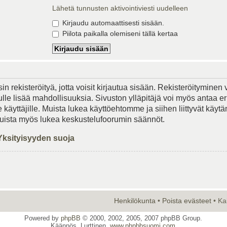
Lähetä tunnusten aktivointiviesti uudelleen
Kirjaudu automaattisesti sisään.
Piilota paikalla olemiseni tällä kertaa
in rekisteröityä, jotta voisit kirjautua sisään. Rekisteröityminen 
lle lisää mahdollisuuksia. Sivuston ylläpitäjä voi myös antaa er
le käyttäjille. Muista lukea käyttöehtomme ja siihen liittyvät käy
Muista myös lukea keskustelufoorumin säännöt.
Yksityisyyden suoja
Henkilökunta
•
Poista evästeet
• Ka
Powered by
phpBB
© 2000, 2002, 2005, 2007 phpBB Group.
Käännös, Lurttinen,
www.phpbbsuomi.com