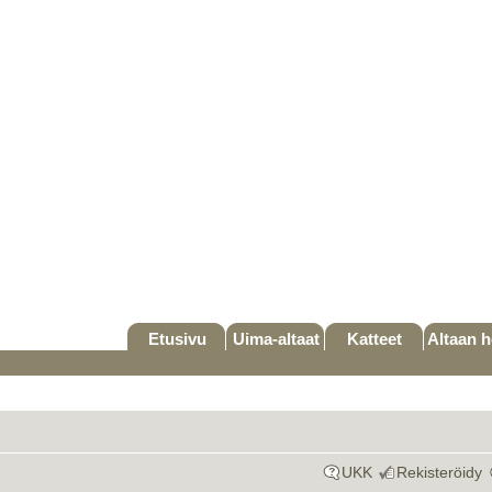
Etusivu
Uima-altaat
Katteet
Altaan h
UKK
Rekisteröidy