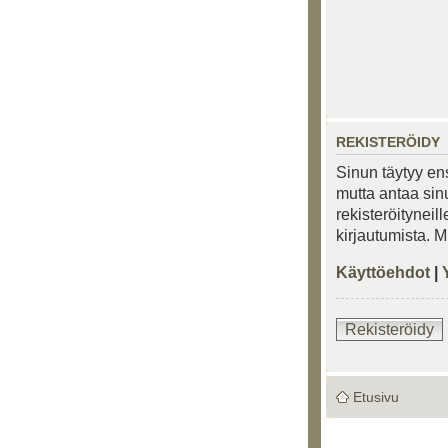
REKISTERÖIDY
Sinun täytyy ens
mutta antaa sinu
rekisteröityneil
kirjautumista. 
Käyttöehdot
|
Rekisteröidy
Etusivu