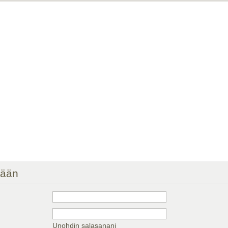
sään
Unohdin salasanani