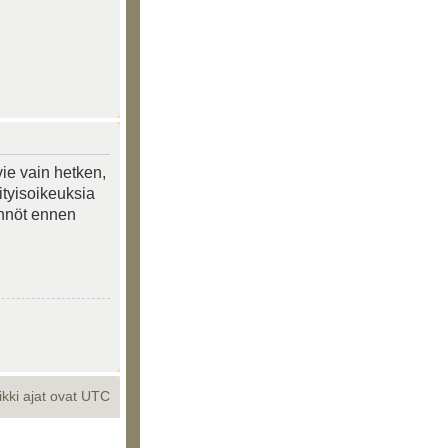
vie vain hetken,
ityisoikeuksia
tännöt ennen
ikki ajat ovat UTC