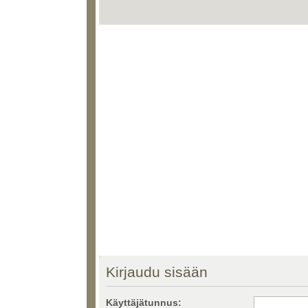
Kirjaudu sisään
Käyttäjätunnus: