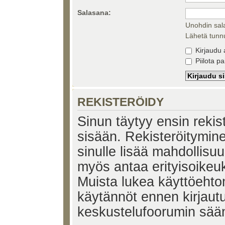
Salasana:
Unohdin sal
Lähetä tunnu
Kirjaudu 
Piilota pa
REKISTERÖIDY
Sinun täytyy ensin rekiste
sisään. Rekisteröitymin
sinulle lisää mahdollisuu
myös antaa erityisoikeuks
Muista lukea käyttöehtom
käytännöt ennen kirjaut
keskustelufoorumin sää