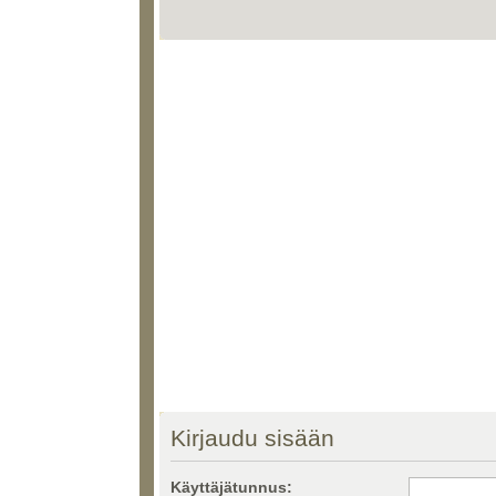
Kirjaudu sisään
Käyttäjätunnus: