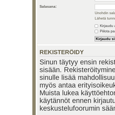
Salasana:
Unohdin sal
Lähetä tunnu
Kirjaudu 
Piilota pa
REKISTERÖIDY
Sinun täytyy ensin rekiste
sisään. Rekisteröitymin
sinulle lisää mahdollisuu
myös antaa erityisoikeuks
Muista lukea käyttöehtom
käytännöt ennen kirjaut
keskustelufoorumin sää