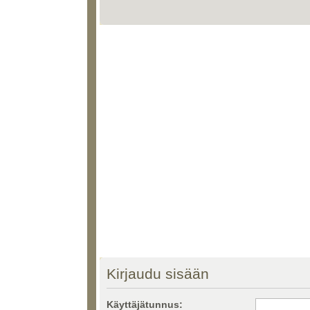
Kirjaudu sisään
Käyttäjätunnus: