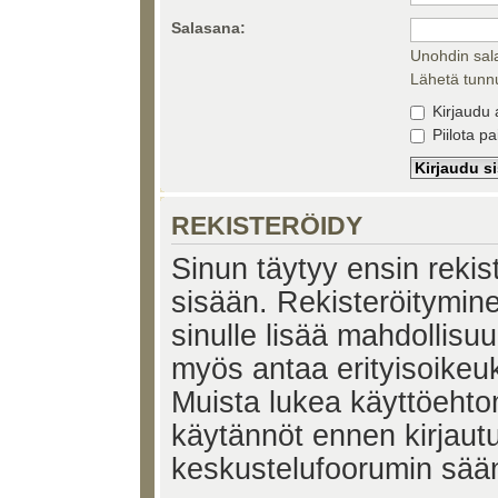
Salasana:
Unohdin sal
Lähetä tunnu
Kirjaudu 
Piilota pa
REKISTERÖIDY
Sinun täytyy ensin rekiste
sisään. Rekisteröitymin
sinulle lisää mahdollisuu
myös antaa erityisoikeuks
Muista lukea käyttöehtom
käytännöt ennen kirjaut
keskustelufoorumin sää