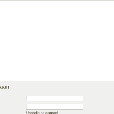
sään
Unohdin salasanani