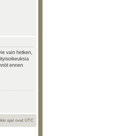
vie vain hetken,
ityisoikeuksia
tännöt ennen
ikki ajat ovat UTC