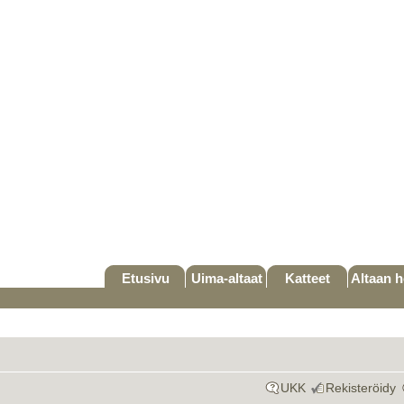
Etusivu
Uima-altaat
Katteet
Altaan h
UKK
Rekisteröidy