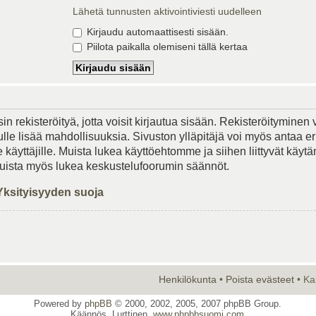
Lähetä tunnusten aktivointiviesti uudelleen
Kirjaudu automaattisesti sisään.
Piilota paikalla olemiseni tällä kertaa
in rekisteröityä, jotta voisit kirjautua sisään. Rekisteröityminen 
lle lisää mahdollisuuksia. Sivuston ylläpitäjä voi myös antaa er
le käyttäjille. Muista lukea käyttöehtomme ja siihen liittyvät käy
Muista myös lukea keskustelufoorumin säännöt.
Yksityisyyden suoja
Henkilökunta
•
Poista evästeet
• Ka
Powered by
phpBB
© 2000, 2002, 2005, 2007 phpBB Group.
Käännös, Lurttinen,
www.phpbbsuomi.com