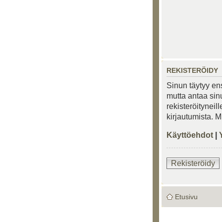
REKISTERÖIDY
Sinun täytyy ens
mutta antaa sinu
rekisteröityneil
kirjautumista. 
Käyttöehdot
|
Rekisteröidy
Etusivu