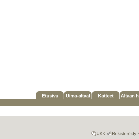
Etusivu
Uima-altaat
Katteet
Altaan h
UKK
Rekisteröidy