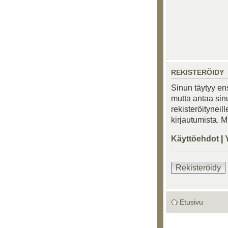
REKISTERÖIDY
Sinun täytyy ens
mutta antaa sinu
rekisteröityneil
kirjautumista. 
Käyttöehdot
|
Rekisteröidy
Etusivu