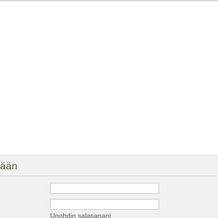
sään
Unohdin salasanani