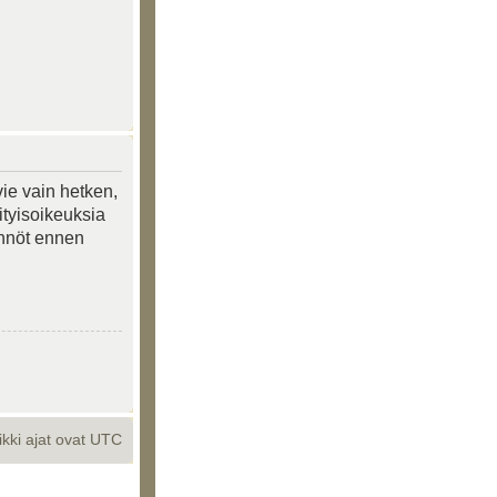
vie vain hetken,
ityisoikeuksia
tännöt ennen
ikki ajat ovat UTC