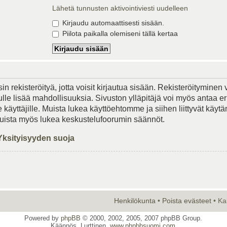
Lähetä tunnusten aktivointiviesti uudelleen
Kirjaudu automaattisesti sisään.
Piilota paikalla olemiseni tällä kertaa
in rekisteröityä, jotta voisit kirjautua sisään. Rekisteröityminen 
lle lisää mahdollisuuksia. Sivuston ylläpitäjä voi myös antaa er
le käyttäjille. Muista lukea käyttöehtomme ja siihen liittyvät käy
Muista myös lukea keskustelufoorumin säännöt.
Yksityisyyden suoja
Henkilökunta
•
Poista evästeet
• Ka
Powered by
phpBB
© 2000, 2002, 2005, 2007 phpBB Group.
Käännös, Lurttinen,
www.phpbbsuomi.com