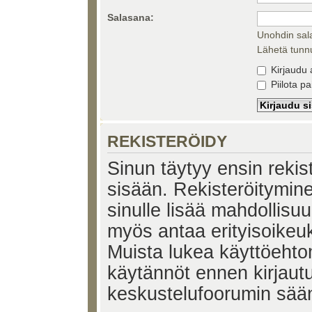
Salasana:
Unohdin sal
Lähetä tunnu
Kirjaudu 
Piilota pa
REKISTERÖIDY
Sinun täytyy ensin rekiste
sisään. Rekisteröitymin
sinulle lisää mahdollisuu
myös antaa erityisoikeuks
Muista lukea käyttöehtom
käytännöt ennen kirjaut
keskustelufoorumin sää