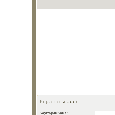
Kirjaudu sisään
Käyttäjätunnus: