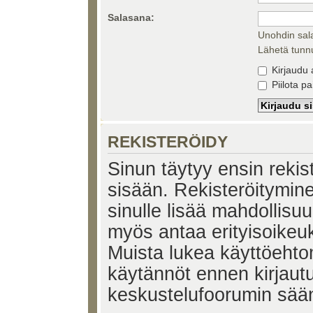
Salasana:
Unohdin sal
Lähetä tunnu
Kirjaudu 
Piilota pa
REKISTERÖIDY
Sinun täytyy ensin rekiste
sisään. Rekisteröitymin
sinulle lisää mahdollisuu
myös antaa erityisoikeuks
Muista lukea käyttöehtom
käytännöt ennen kirjaut
keskustelufoorumin sää