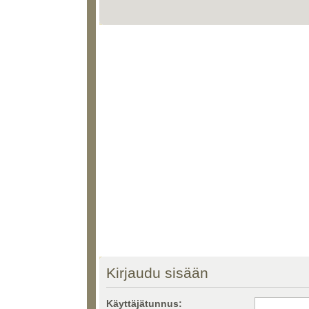
Kirjaudu sisään
Käyttäjätunnus: