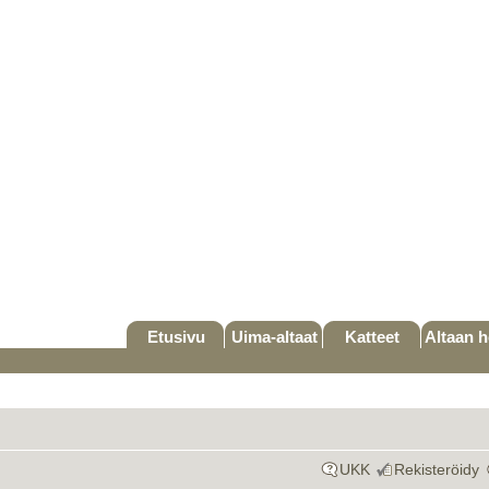
Etusivu
Uima-altaat
Katteet
Altaan h
UKK
Rekisteröidy