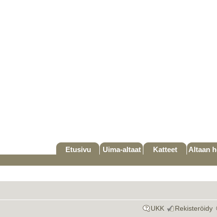
Etusivu
Uima-altaat
Katteet
Altaan h
UKK
Rekisteröidy