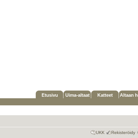
Etusivu
Uima-altaat
Katteet
Altaan h
UKK
Rekisteröidy