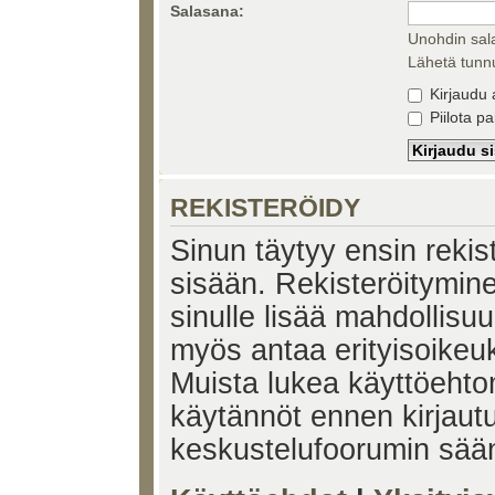
Salasana:
Unohdin sal
Lähetä tunnu
Kirjaudu 
Piilota pa
REKISTERÖIDY
Sinun täytyy ensin rekiste
sisään. Rekisteröitymin
sinulle lisää mahdollisuu
myös antaa erityisoikeuks
Muista lukea käyttöehtom
käytännöt ennen kirjaut
keskustelufoorumin sää