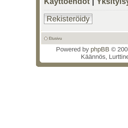
Käyttöehdot
|
Yksityi
Rekisteröidy
Etusivu
Powered by
phpBB
© 2000
Käännös, Lurttin