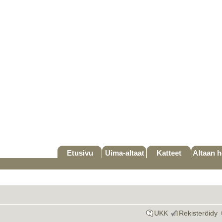
Etusivu
Uima-altaat
Katteet
Altaan h
UKK
Rekisteröidy