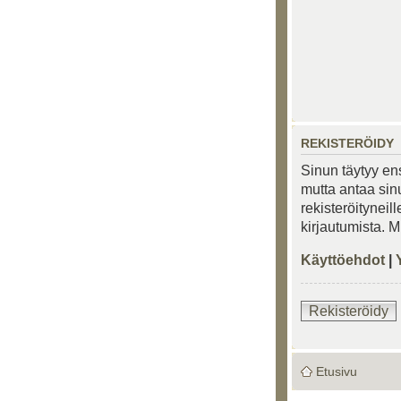
REKISTERÖIDY
Sinun täytyy ens
mutta antaa sinu
rekisteröityneil
kirjautumista. 
Käyttöehdot
|
Rekisteröidy
Etusivu