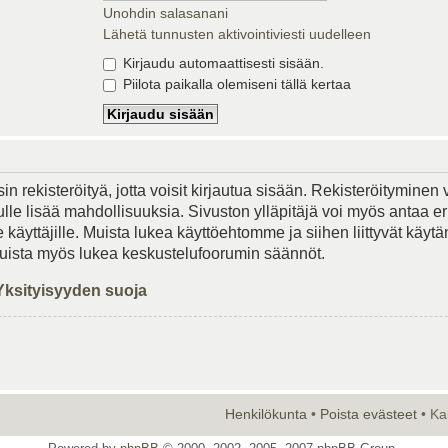
Unohdin salasanani
Lähetä tunnusten aktivointiviesti uudelleen
Kirjaudu automaattisesti sisään.
Piilota paikalla olemiseni tällä kertaa
in rekisteröityä, jotta voisit kirjautua sisään. Rekisteröityminen 
lle lisää mahdollisuuksia. Sivuston ylläpitäjä voi myös antaa er
le käyttäjille. Muista lukea käyttöehtomme ja siihen liittyvät käy
Muista myös lukea keskustelufoorumin säännöt.
Yksityisyyden suoja
Henkilökunta
•
Poista evästeet
• Ka