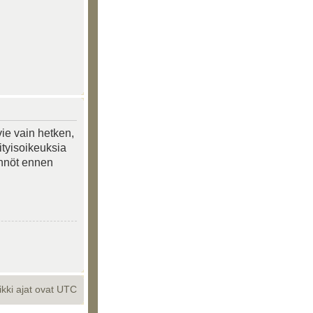
vie vain hetken,
ityisoikeuksia
tännöt ennen
ikki ajat ovat UTC