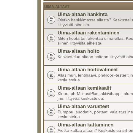
UIMA-ALTAAT
Uima-altaan hankinta
Oletko hankkimassa allasta? Keskustelu
liittyvistä aiheista.
Uima-altaan rakentaminen
Miten koota tai rakentaa uima-allas. Ke
siihen liittyvistä aiheista.
Uima-altaan hoito
Keskustelua altaan hoitoon liittyvistä aih
Uima-altaan hoitovälineet
Allasimuri, lehtihaavi, ph/kloori-testerit jn
keskustelua.
Uima-altaan kemikaalit
Kloori, ph-Miinus/Plus, aktiivihappi, alumi
jne. liittyvää keskustelua.
Uima-altaan varusteet
Pumppu, suodatin, portaat, valaistus jne.
keskustelua.
Uima-altaan kattaminen
Aiotko kattaa altaan? Keskustelua siihen l