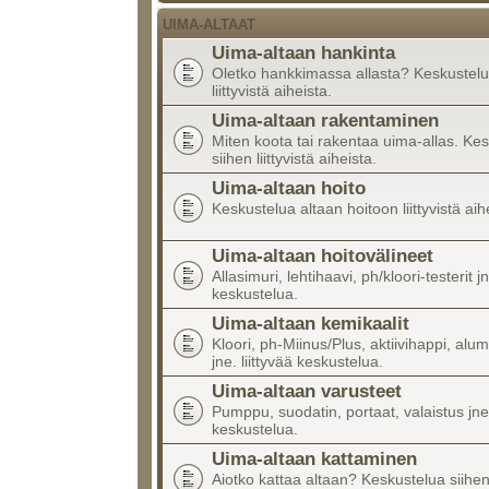
UIMA-ALTAAT
Uima-altaan hankinta
Oletko hankkimassa allasta? Keskustelu
liittyvistä aiheista.
Uima-altaan rakentaminen
Miten koota tai rakentaa uima-allas. Ke
siihen liittyvistä aiheista.
Uima-altaan hoito
Keskustelua altaan hoitoon liittyvistä aih
Uima-altaan hoitovälineet
Allasimuri, lehtihaavi, ph/kloori-testerit jn
keskustelua.
Uima-altaan kemikaalit
Kloori, ph-Miinus/Plus, aktiivihappi, alumi
jne. liittyvää keskustelua.
Uima-altaan varusteet
Pumppu, suodatin, portaat, valaistus jne.
keskustelua.
Uima-altaan kattaminen
Aiotko kattaa altaan? Keskustelua siihen l