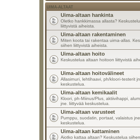
UIMA-ALTAAT
Uima-altaan hankinta
Oletko hankkimassa allasta? Keskustelu
liittyvistä aiheista.
Uima-altaan rakentaminen
Miten koota tai rakentaa uima-allas. Ke
siihen liittyvistä aiheista.
Uima-altaan hoito
Keskustelua altaan hoitoon liittyvistä aih
Uima-altaan hoitovälineet
Allasimuri, lehtihaavi, ph/kloori-testerit jn
keskustelua.
Uima-altaan kemikaalit
Kloori, ph-Miinus/Plus, aktiivihappi, alumi
jne. liittyvää keskustelua.
Uima-altaan varusteet
Pumppu, suodatin, portaat, valaistus jne.
keskustelua.
Uima-altaan kattaminen
Aiotko kattaa altaan? Keskustelua siihen l