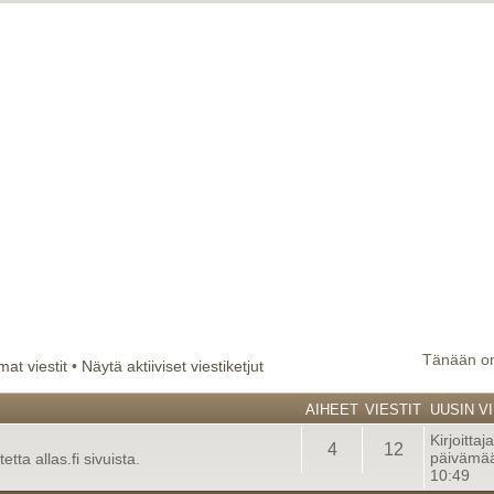
Tänään on
at viestit
•
Näytä aktiiviset viestiketjut
AIHEET
VIESTIT
UUSIN VI
Kirjoittaj
4
12
päivämää
tta allas.fi sivuista.
10:49