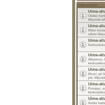
UIMA-ALTAAT
Uima-alt
Oletko han
liittyvistä a
Uima-alt
Miten koota
siihen liitty
Uima-alt
Keskustelua 
Uima-alt
Allasimuri, 
keskustelu
Uima-alt
Kloori, ph-M
jne. liittyv
Uima-alt
Pumppu, suo
keskustelu
Uima-alt
Aiotko katta