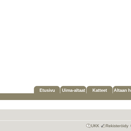
Etusivu
Uima-altaat
Katteet
Altaan h
UKK
Rekisteröidy