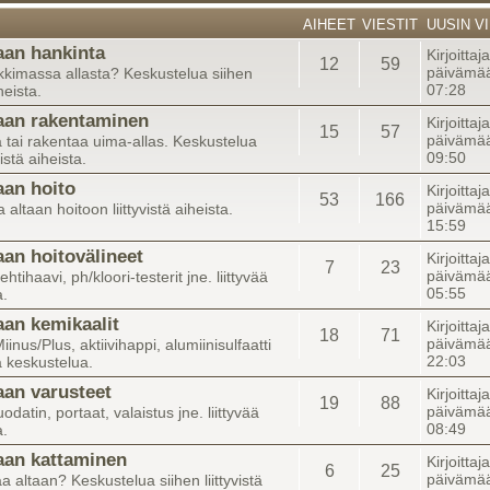
AIHEET
VIESTIT
UUSIN VI
aan hankinta
Kirjoittaj
12
59
päivämää
kkimassa allasta? Keskustelua siihen
07:28
iheista.
aan rakentaminen
Kirjoittaj
15
57
päivämää
 tai rakentaa uima-allas. Keskustelua
09:50
vistä aiheista.
aan hoito
Kirjoittaj
53
166
päivämää
altaan hoitoon liittyvistä aiheista.
15:59
aan hoitovälineet
Kirjoittaj
7
23
päivämää
lehtihaavi, ph/kloori-testerit jne. liittyvää
05:55
a.
aan kemikaalit
Kirjoittaj
18
71
päivämää
iinus/Plus, aktiivihappi, alumiinisulfaatti
22:03
ää keskustelua.
aan varusteet
Kirjoittaj
19
88
päivämää
datin, portaat, valaistus jne. liittyvää
08:49
a.
aan kattaminen
Kirjoitta
6
25
päivämää
a altaan? Keskustelua siihen liittyvistä