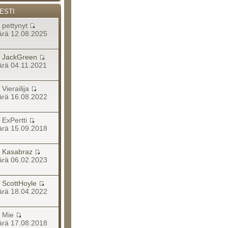
ESTI
a pettynyt
rä 12.08.2025
a
JackGreen
rä 04.11.2021
a Vierailija
rä 16.08.2022
a ExPertti
rä 15.09.2018
a
Kasabraz
rä 06.02.2023
a
ScottHoyle
rä 18.04.2022
ja Mie
rä 17.08.2018