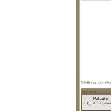
Näytä vastaamattom
YLEINEN
Palaute
Anna palaute