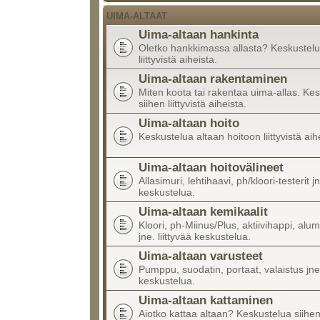
UIMA-ALTAAT
Uima-altaan hankinta
Oletko hankkimassa allasta? Keskustelu
liittyvistä aiheista.
Uima-altaan rakentaminen
Miten koota tai rakentaa uima-allas. Ke
siihen liittyvistä aiheista.
Uima-altaan hoito
Keskustelua altaan hoitoon liittyvistä aih
Uima-altaan hoitovälineet
Allasimuri, lehtihaavi, ph/kloori-testerit jn
keskustelua.
Uima-altaan kemikaalit
Kloori, ph-Miinus/Plus, aktiivihappi, alumi
jne. liittyvää keskustelua.
Uima-altaan varusteet
Pumppu, suodatin, portaat, valaistus jne.
keskustelua.
Uima-altaan kattaminen
Aiotko kattaa altaan? Keskustelua siihen l