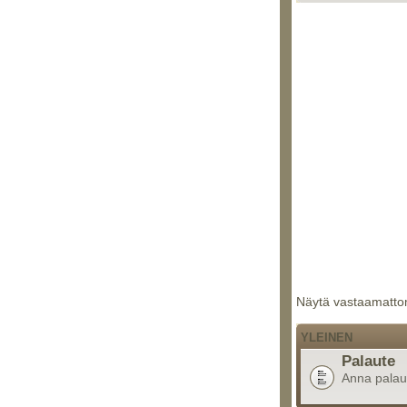
Näytä vastaamattom
YLEINEN
Palaute
Anna palaute