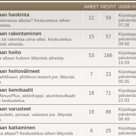
AIHEET
VIESTIT
UUSIN VI
aan hankinta
Kirjoittaj
12
59
päivämää
kkimassa allasta? Keskustelua siihen
07:28
iheista.
aan rakentaminen
Kirjoittaj
15
57
päivämää
 tai rakentaa uima-allas. Keskustelua
09:50
vistä aiheista.
aan hoito
Kirjoittaj
53
166
päivämää
altaan hoitoon liittyvistä aiheista.
15:59
aan hoitovälineet
Kirjoittaj
7
23
päivämää
lehtihaavi, ph/kloori-testerit jne. liittyvää
05:55
a.
aan kemikaalit
Kirjoittaj
18
71
päivämää
iinus/Plus, aktiivihappi, alumiinisulfaatti
22:03
ää keskustelua.
aan varusteet
Kirjoittaj
19
88
päivämää
datin, portaat, valaistus jne. liittyvää
08:49
a.
aan kattaminen
Kirjoitta
6
25
päivämää
a altaan? Keskustelua siihen liittyvistä