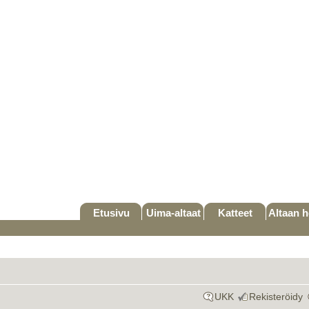
Etusivu
Uima-altaat
Katteet
Altaan h
UKK
Rekisteröidy