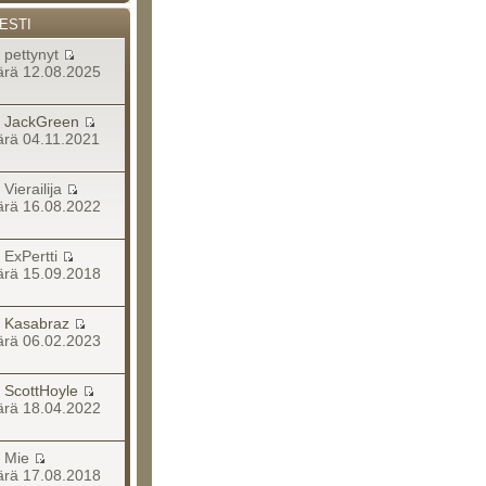
ESTI
a pettynyt
rä 12.08.2025
a
JackGreen
rä 04.11.2021
a Vierailija
rä 16.08.2022
a ExPertti
rä 15.09.2018
a
Kasabraz
rä 06.02.2023
a
ScottHoyle
rä 18.04.2022
ja Mie
rä 17.08.2018