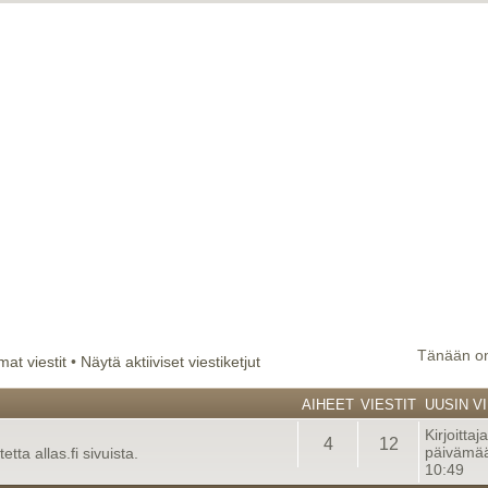
Tänään on
at viestit
•
Näytä aktiiviset viestiketjut
AIHEET
VIESTIT
UUSIN VI
Kirjoittaj
4
12
päivämää
tta allas.fi sivuista.
10:49