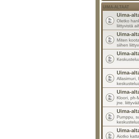
UIMA-ALTAAT
Uima-alt
Oletko han
liittyvistä a
Uima-alt
Miten koota
siihen liitty
Uima-alt
Keskustelua 
Uima-alt
Allasimuri, 
keskustelu
Uima-alt
Kloori, ph-M
jne. liittyv
Uima-alt
Pumppu, suo
keskustelu
Uima-alt
Aiotko katta