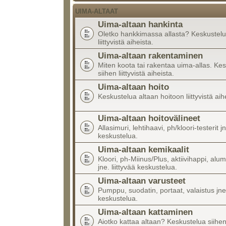
UIMA-ALTAAT
Uima-altaan hankinta
Oletko hankkimassa allasta? Keskustelu
liittyvistä aiheista.
Uima-altaan rakentaminen
Miten koota tai rakentaa uima-allas. Ke
siihen liittyvistä aiheista.
Uima-altaan hoito
Keskustelua altaan hoitoon liittyvistä aih
Uima-altaan hoitovälineet
Allasimuri, lehtihaavi, ph/kloori-testerit jn
keskustelua.
Uima-altaan kemikaalit
Kloori, ph-Miinus/Plus, aktiivihappi, alumi
jne. liittyvää keskustelua.
Uima-altaan varusteet
Pumppu, suodatin, portaat, valaistus jne.
keskustelua.
Uima-altaan kattaminen
Aiotko kattaa altaan? Keskustelua siihen l