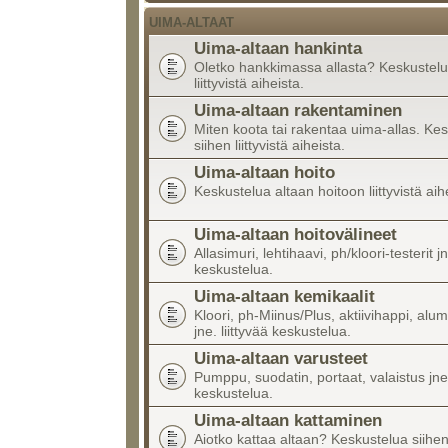
UIMA-ALTAAT
Uima-altaan hankinta
Oletko hankkimassa allasta? Keskustelu
liittyvistä aiheista.
Uima-altaan rakentaminen
Miten koota tai rakentaa uima-allas. Ke
siihen liittyvistä aiheista.
Uima-altaan hoito
Keskustelua altaan hoitoon liittyvistä aih
Uima-altaan hoitovälineet
Allasimuri, lehtihaavi, ph/kloori-testerit jn
keskustelua.
Uima-altaan kemikaalit
Kloori, ph-Miinus/Plus, aktiivihappi, alumi
jne. liittyvää keskustelua.
Uima-altaan varusteet
Pumppu, suodatin, portaat, valaistus jne.
keskustelua.
Uima-altaan kattaminen
Aiotko kattaa altaan? Keskustelua siihen l