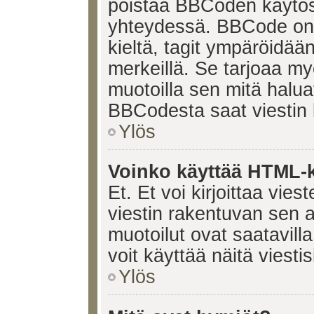
poistaa BBCoden käytöst
yhteydessä. BBCode on t
kieltä, tagit ympäröidään 
merkeillä. Se tarjoaa 
muotoilla sen mitä halua
BBCodesta saat viestin k
Ylös
Voinko käyttää HTML-ki
Et. Et voi kirjoittaa vie
viestin rakentuvan sen 
muotoilut ovat saatavi
voit käyttää näitä viesti
Ylös