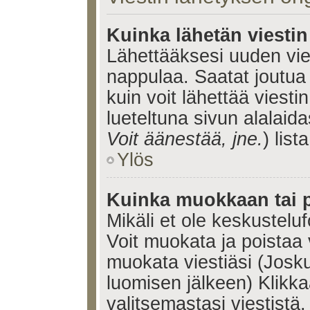
Kuinka lähetän viesti
Lähettääksesi uuden vie
nappulaa. Saatat joutua
kuin voit lähettää viestin
lueteltuna sivun alalaida
Voit äänestää, jne.
) lista
Ylös
Kuinka muokkaan tai p
Mikäli et ole keskusteluf
Voit muokata ja poistaa 
muokata viestiäsi (Josku
luomisen jälkeen) Klikk
valitsemastasi viestistä.