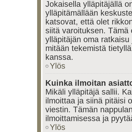
Jokaisella ylläpitäjällä
ylläpitämällään keskuste
katsovat, että olet rikko
siitä varoituksen. Tämä
ylläpitäjän oma ratkaisu
mitään tekemistä tietyll
kanssa.
Ylös
Kuinka ilmoitan asiatt
Mikäli ylläpitäjä sallii. K
ilmoittaa ja siinä pitäisi 
viestin. Tämän nappulan
ilmoittamisessa ja pyytää
Ylös