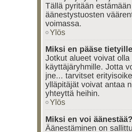
Tällä pyritään estämään
äänestystuosten väären
voimassa.
Ylös
Miksi en pääse tietyille
Jotkut alueet voivat olla ra
käyttäjäryhmille. Jotta vo
jne... tarvitset erityisoi
ylläpitäjät voivat antaa 
yhteyttä heihin.
Ylös
Miksi en voi äänestää
Äänestäminen on sallittu 