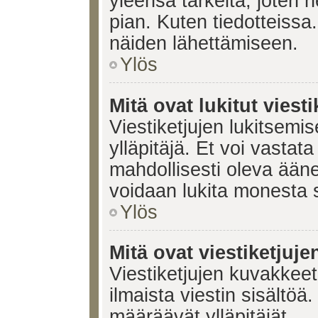
yleensä tärkeitä, joten 
pian. Kuten tiedotteissa.
näiden lähettämiseen.
Ylös
Mitä ovat lukitut viesti
Viestiketjujen lukitsemis
ylläpitäjä. Et voi vastata
mahdollisesti oleva ääne
voidaan lukita monesta 
Ylös
Mitä ovat viestiketjuj
Viestiketjujen kuvakkeet 
ilmaista viestin sisältö
määräävät ylläpitäjät.