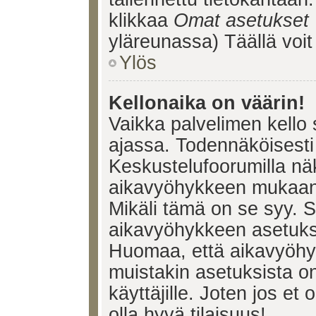
klikkaa
Omat asetukset
yläreunassa) Täällä voi
Ylös
Kellonaika on väärin!
Vaikka palvelimen kello 
ajassa. Todennäköisesti 
Keskustelufoorumilla nä
aikavyöhykkeen mukaan, 
Mikäli tämä on se syy. 
aikavyöhykkeen asetuksia
Huomaa, että aikavyöhy
muistakin asetuksista on 
käyttäjille. Joten jos et o
olla hyvä tilaisuus!