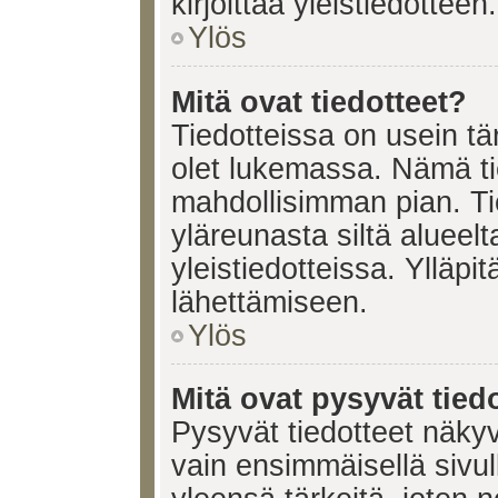
kirjoittaa yleistiedotteen.
Ylös
Mitä ovat tiedotteet?
Tiedotteissa on usein tär
olet lukemassa. Nämä ti
mahdollisimman pian. Ti
yläreunasta siltä alueelt
yleistiedotteissa. Ylläpi
lähettämiseen.
Ylös
Mitä ovat pysyvät tied
Pysyvät tiedotteet näkyv
vain ensimmäisellä sivul