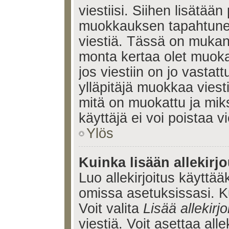
viestiisi. Siihen lisätään
muokkauksen tapahtune
viestiä. Tässä on muka
monta kertaa olet muoka
jos viestiin on jo vastatt
ylläpitäjä muokkaa viesti
mitä on muokattu ja mik
käyttäjä ei voi poistaa vi
Ylös
Kuinka lisään allekirj
Luo allekirjoitus käyttää
omissa asetuksissasi. Ku
Voit valita
Lisää allekirjo
viestiä. Voit asettaa alle