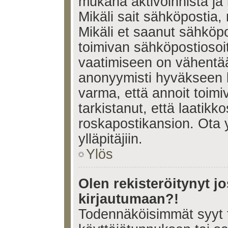
mukana aktivoinnista ja 
Mikäli sait sähköpostia, 
Mikäli et saanut sähköpo
toimivan sähköpostiosoi
vaatimiseen on vähent
anonyymisti hyväkseen k
varma, että annoit toimi
tarkistanut, että laatikk
roskapostikansion. Ota 
ylläpitäjiin.
Ylös
Olen rekisteröitynyt 
kirjautumaan?!
Todennäköisimmät syyt 