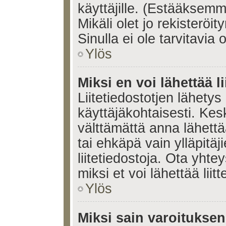
käyttäjille. (Estääksem
Mikäli olet jo rekisteröi
Sinulla ei ole tarvitavia 
Ylös
Miksi en voi lähettää l
Liitetiedostotjen lähetys 
käyttäjäkohtaisesti. Kesk
välttämättä anna lähettää 
tai ehkäpä vain ylläpitä
liitetiedostoja. Ota yhte
miksi et voi lähettää liitte
Ylös
Miksi sain varoitukse