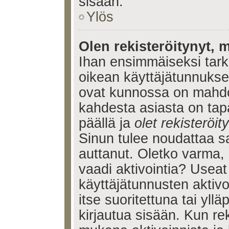
sisään.
Ylös
Olen rekisteröitynyt, m
Ihan ensimmäiseksi tarkis
oikean käyttäjätunnukse
ovat kunnossa on mahdol
kahdesta asiasta on tap
päällä ja
olet rekisteröi
Sinun tulee noudattaa sa
auttanut. Oletko varma, 
vaadi aktivointia? Useat
käyttäjätunnusten aktivoi
itse suoritettuna tai yll
kirjautua sisään. Kun reki