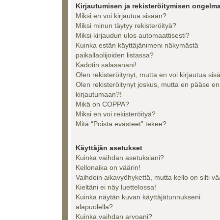
Kirjautumisen ja rekisteröitymisen ongelma
Miksi en voi kirjautua sisään?
Miksi minun täytyy rekisteröityä?
Miksi kirjaudun ulos automaattisesti?
Kuinka estän käyttäjänimeni näkymästä
paikallaolijoiden listassa?
Kadotin salasanani!
Olen rekisteröitynyt, mutta en voi kirjautua sis
Olen rekisteröitynyt joskus, mutta en pääse e
kirjautumaan?!
Mikä on COPPA?
Miksi en voi rekisteröityä?
Mitä “Poista evästeet” tekee?
Käyttäjän asetukset
Kuinka vaihdan asetuksiani?
Kellonaika on väärin!
Vaihdoin aikavyöhykettä, mutta kello on silti vä
Kieltäni ei näy luettelossa!
Kuinka näytän kuvan käyttäjätunnukseni
alapuolella?
Kuinka vaihdan arvoani?