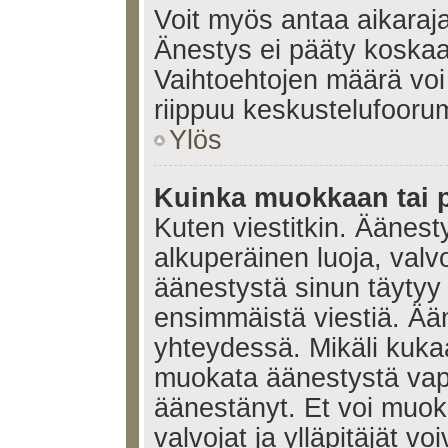
Voit myös antaa aikaraja
Änestys ei pääty koskaan
Vaihtoehtojen määrä voi 
riippuu keskustelufoorum
Ylös
Kuinka muokkaan tai 
Kuten viestitkin. Äänes
alkuperäinen luoja, valvo
äänestystä sinun täytyy
ensimmäistä viestiä. Ää
yhteydessä. Mikäli kukaa
muokata äänestystä vapa
äänestänyt. Et voi muoka
valvojat ja ylläpitäjät v