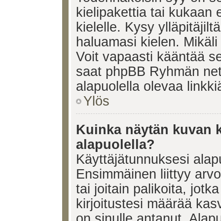
kielipakettia tai kukaan 
kielelle. Kysy ylläpitäjil
haluamasi kielen. Mikäl
Voit vapaasti kääntää se
saat phpBB Ryhmän netti
alapuolella olevaa linkki
Ylös
Kuinka näytän kuvan k
alapuolella?
Käyttäjätunnuksesi alapu
Ensimmäinen liittyy arv
tai joitain palikoita, jot
kirjoitustesi määrää kas
on sinulle antanut. Alap