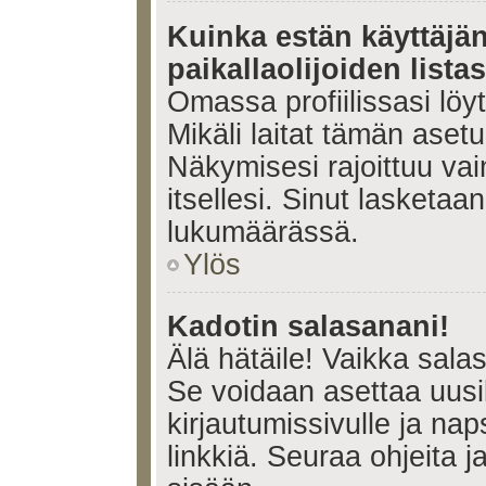
Kuinka estän käyttäjä
paikallaolijoiden lista
Omassa profiilissasi lö
Mikäli laitat tämän ase
Näkymisesi rajoittuu vain 
itsellesi. Sinut lasketaan 
lukumäärässä.
Ylös
Kadotin salasanani!
Älä hätäile! Vaikka sala
Se voidaan asettaa uus
kirjautumissivulle ja na
linkkiä. Seuraa ohjeita 