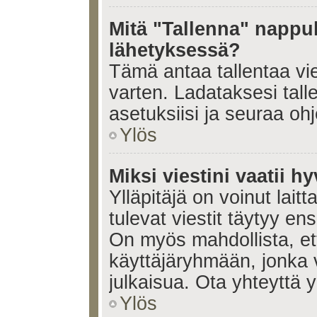
Mitä "Tallenna" nappul
lähetyksessä?
Tämä antaa tallentaa vi
varten. Ladataksesi tall
asetuksiisi ja seuraa ohj
Ylös
Miksi viestini vaatii 
Ylläpitäjä on voinut laitt
tulevat viestit täytyy en
On myös mahdollista, ett
käyttäjäryhmään, jonka v
julkaisua. Ota yhteyttä yl
Ylös