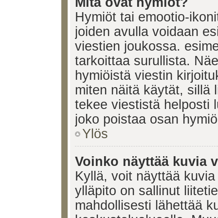
Mitä ovat hymiöt?
Hymiöt tai emootio-ikonit
joiden avulla voidaan esi
viestien joukossa. esimerk
tarkoittaa surullista. Nä
hymiöistä viestin kirjoi
miten näitä käytät, sill
tekee viestistä helposti
joko poistaa osan hymiöi
Ylös
Voinko näyttää kuvia v
Kyllä, voit näyttää kuvia
ylläpito on sallinut liite
mahdollisesti lähettää 