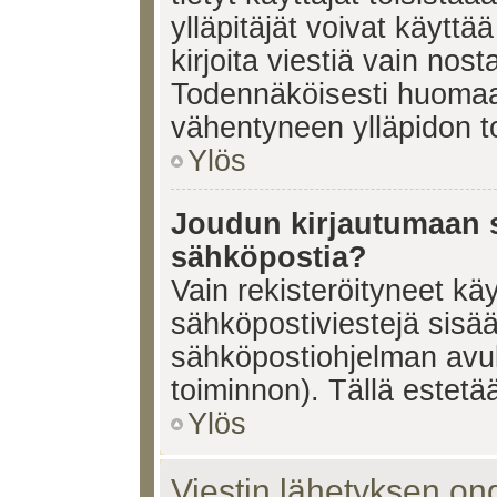
ylläpitäjät voivat käyttä
kirjoita viestiä vain nos
Todennäköisesti huomaat
vähentyneen ylläpidon t
Ylös
Joudun kirjautumaan s
sähköpostia?
Vain rekisteröityneet käy
sähköpostiviestejä sisä
sähköpostiohjelman avulla
toiminnon). Tällä estetää
Ylös
Viestin lähetyksen on