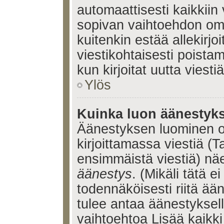
automaattisesti kaikkiin 
sopivan vaihtoehdon omis
kuitenkin estää allekirj
viestikohtaisesti poistama
kun kirjoitat uutta viestiä
Ylös
Kuinka luon äänestyk
Äänestyksen luominen o
kirjoittamassa viestiä (T
ensimmäistä viestiä) nä
äänestys
. (Mikäli tätä ei
todennäköisesti riitä ä
tulee antaa äänestyksell
vaihtoehtoa Lisää kaikki 