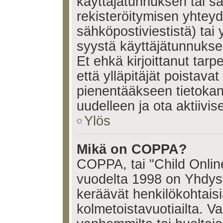
käyttäjätunnuksen tai s
rekisteröitymisen yhtey
sähköpostiviestistä) tai 
syystä käyttäjätunnukses
Et ehkä kirjoittanut tar
että ylläpitäjät poistavat 
pienentääkseen tietoka
uudelleen ja ota aktiivi
Ylös
Mikä on COPPA?
COPPA, tai "Child Onlin
vuodelta 1998 on Yhdysval
keräävät henkilökohtaisia
kolmetoistavuotiailta. 