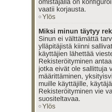
omistajalla on konfiguroi
vaatii korjausta.
Ylös
Miksi minun täytyy rek
Sinun ei välttämättä tar
ylläpitäjistä kiinni salli
käyttäjien lähettää viest
Rekisteröityminen antaa 
jotka eivät ole sallittuja
määrittäminen, yksityisv
muille käyttäjille, käytäj
Rekisteröityminen vie v
suositeltavaa.
Ylös