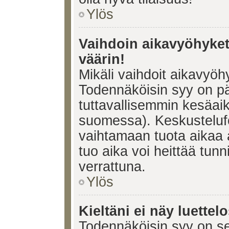
Ylös
Vaihdoin aikavyöhykett
väärin!
Mikäli vaihdoit aikavyöh
Todennäköisin syy on pä
tuttavallisemmin kesäaik
suomessa). Keskustelufo
vaihtamaan tuota aikaa a
tuo aika voi heittää tunn
verrattuna.
Ylös
Kieltäni ei näy luettel
Todennäköisin syy on se,