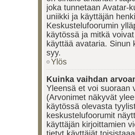
joka tunnetaan Avatar-
uniikki ja käyttäjän hen
Keskustelufoorumin yllä
käytössä ja mitkä voivat 
käyttää avataria. Sinun k
syy.
Ylös
Kuinka vaihdan arvoa
Yleensä et voi suoraan 
(Arvonimet näkyvät ylee
käytössä olevasta tyyli
keskustelufoorumit näyt
käyttäjän kirjoittamien v
tietyt käyttäjät toisistaa