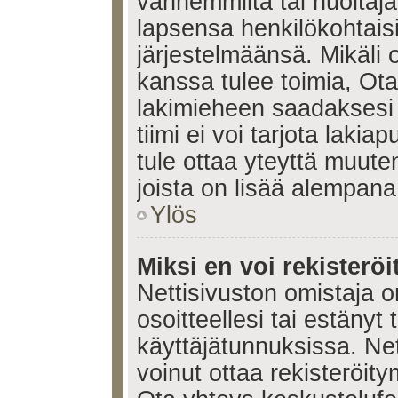
vanhemmilta tai huoltajalt
lapsensa henkilökohtais
järjestelmäänsä. Mikäli
kanssa tulee toimia, Ota
lakimieheen saadaksesi
tiimi ei voi tarjota lakia
tule ottaa yteyttä muute
joista on lisää alempana
Ylös
Miksi en voi rekisteröi
Nettisivuston omistaja on
osoitteellesi tai estänyt
käyttäjätunnuksissa. Ne
voinut ottaa rekisteröit