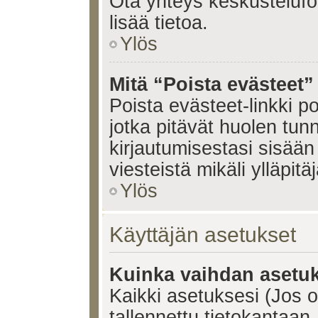
Ota yhteys keskustelufoo
lisää tietoa.
Ylös
Mitä “Poista evästeet”
Poista evästeet-linkki 
jotka pitävät huolen tun
kirjautumisestasi sisään 
viesteistä mikäli ylläpitä
Ylös
Käyttäjän asetukset
Kuinka vaihdan asetuk
Kaikki asetuksesi (Jos ol
tallennettu tietokantaan.