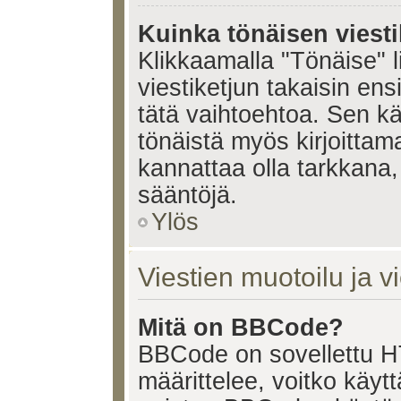
Kuinka tönäisen viesti
Klikkaamalla "Tönäise" li
viestiketjun takaisin ens
tätä vaihtoehtoa. Sen käy
tönäistä myös kirjoittam
kannattaa olla tarkkana,
sääntöjä.
Ylös
Viestien muotoilu ja vi
Mitä on BBCode?
BBCode on sovellettu HT
määrittelee, voitko käy