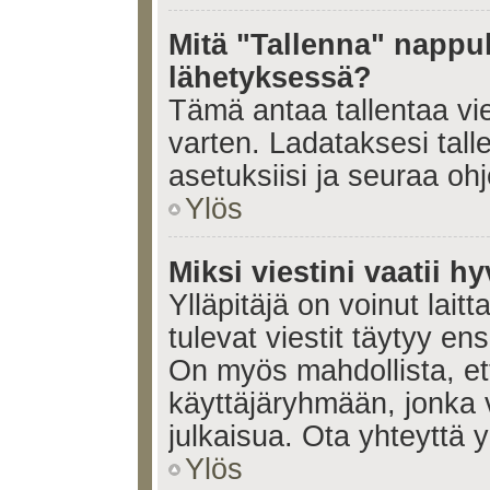
Mitä "Tallenna" nappul
lähetyksessä?
Tämä antaa tallentaa vi
varten. Ladataksesi tall
asetuksiisi ja seuraa ohj
Ylös
Miksi viestini vaatii 
Ylläpitäjä on voinut laitt
tulevat viestit täytyy en
On myös mahdollista, ett
käyttäjäryhmään, jonka v
julkaisua. Ota yhteyttä yl
Ylös