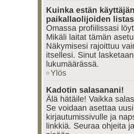
Kuinka estän käyttäjä
paikallaolijoiden lista
Omassa profiilissasi lö
Mikäli laitat tämän ase
Näkymisesi rajoittuu vain 
itsellesi. Sinut lasketaan 
lukumäärässä.
Ylös
Kadotin salasanani!
Älä hätäile! Vaikka sala
Se voidaan asettaa uus
kirjautumissivulle ja na
linkkiä. Seuraa ohjeita 