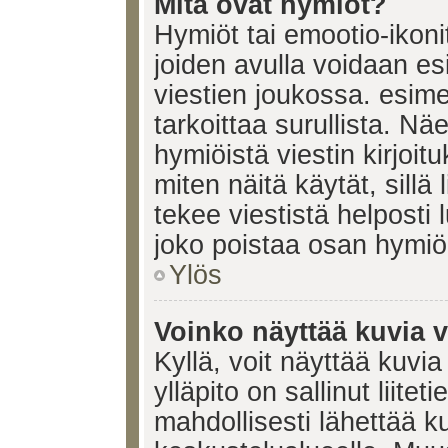
Mitä ovat hymiöt?
Hymiöt tai emootio-ikonit
joiden avulla voidaan esi
viestien joukossa. esimerk
tarkoittaa surullista. Nä
hymiöistä viestin kirjoi
miten näitä käytät, sill
tekee viestistä helposti
joko poistaa osan hymiöi
Ylös
Voinko näyttää kuvia v
Kyllä, voit näyttää kuvia
ylläpito on sallinut liite
mahdollisesti lähettää 