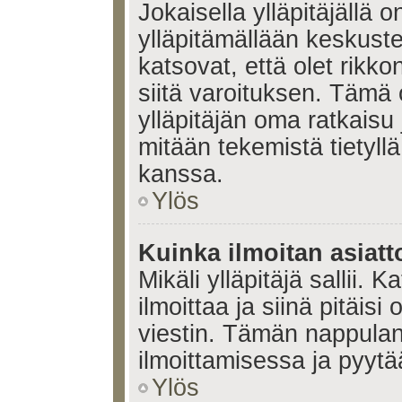
Jokaisella ylläpitäjällä
ylläpitämällään keskuste
katsovat, että olet rikko
siitä varoituksen. Tämä
ylläpitäjän oma ratkaisu
mitään tekemistä tietyll
kanssa.
Ylös
Kuinka ilmoitan asiatt
Mikäli ylläpitäjä sallii. K
ilmoittaa ja siinä pitäisi 
viestin. Tämän nappulan
ilmoittamisessa ja pyytää
Ylös