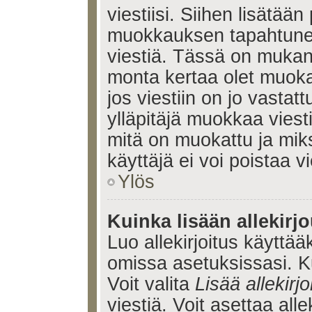
viestiisi. Siihen lisätään
muokkauksen tapahtune
viestiä. Tässä on muka
monta kertaa olet muoka
jos viestiin on jo vastatt
ylläpitäjä muokkaa viesti
mitä on muokattu ja mik
käyttäjä ei voi poistaa vi
Ylös
Kuinka lisään allekirj
Luo allekirjoitus käyttää
omissa asetuksissasi. Ku
Voit valita
Lisää allekirjo
viestiä. Voit asettaa alle