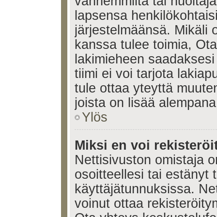
vanhemmilta tai huoltajalt
lapsensa henkilökohtais
järjestelmäänsä. Mikäli
kanssa tulee toimia, Ota
lakimieheen saadaksesi
tiimi ei voi tarjota lakia
tule ottaa yteyttä muute
joista on lisää alempana
Ylös
Miksi en voi rekisteröi
Nettisivuston omistaja on
osoitteellesi tai estänyt
käyttäjätunnuksissa. Ne
voinut ottaa rekisteröit