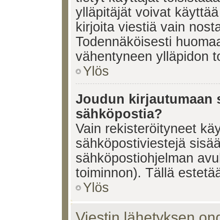
ylläpitäjät voivat käyttä
kirjoita viestiä vain nos
Todennäköisesti huomaat
vähentyneen ylläpidon t
Ylös
Joudun kirjautumaan s
sähköpostia?
Vain rekisteröityneet käy
sähköpostiviestejä sisä
sähköpostiohjelman avulla
toiminnon). Tällä estetää
Ylös
Viestin lähetyksen on