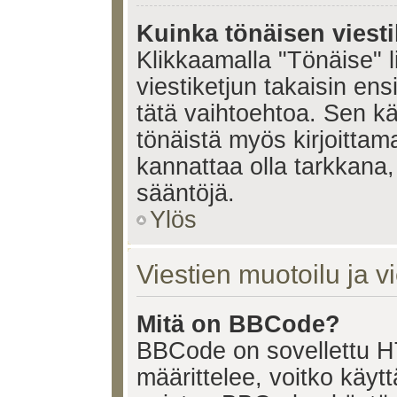
Kuinka tönäisen viesti
Klikkaamalla "Tönäise" li
viestiketjun takaisin ens
tätä vaihtoehtoa. Sen käy
tönäistä myös kirjoittam
kannattaa olla tarkkana,
sääntöjä.
Ylös
Viestien muotoilu ja vi
Mitä on BBCode?
BBCode on sovellettu HT
määrittelee, voitko käy