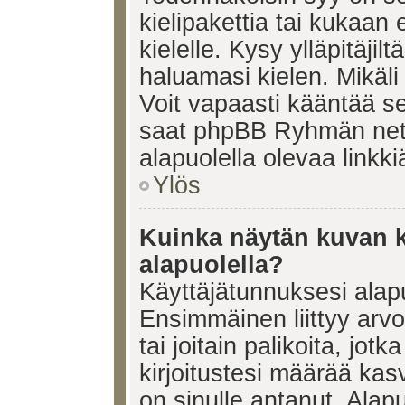
kielipakettia tai kukaan 
kielelle. Kysy ylläpitäjil
haluamasi kielen. Mikäl
Voit vapaasti kääntää se
saat phpBB Ryhmän netti
alapuolella olevaa linkki
Ylös
Kuinka näytän kuvan k
alapuolella?
Käyttäjätunnuksesi alapu
Ensimmäinen liittyy arv
tai joitain palikoita, jot
kirjoitustesi määrää kas
on sinulle antanut. Alap