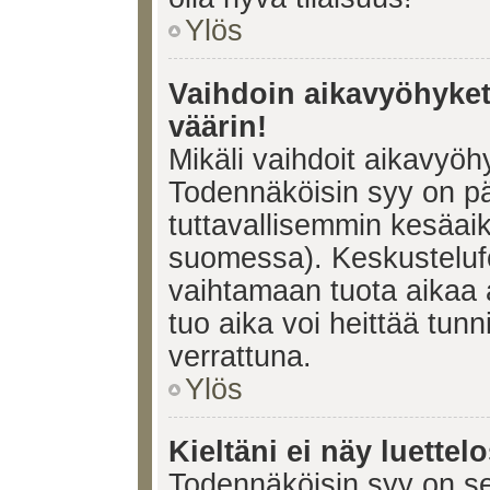
Ylös
Vaihdoin aikavyöhykett
väärin!
Mikäli vaihdoit aikavyöh
Todennäköisin syy on pä
tuttavallisemmin kesäaik
suomessa). Keskustelufo
vaihtamaan tuota aikaa a
tuo aika voi heittää tunn
verrattuna.
Ylös
Kieltäni ei näy luettel
Todennäköisin syy on se,