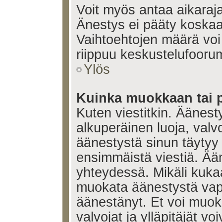
Voit myös antaa aikaraja
Änestys ei pääty koskaan
Vaihtoehtojen määrä voi 
riippuu keskustelufoorum
Ylös
Kuinka muokkaan tai 
Kuten viestitkin. Äänes
alkuperäinen luoja, valvo
äänestystä sinun täytyy
ensimmäistä viestiä. Ää
yhteydessä. Mikäli kukaa
muokata äänestystä vapa
äänestänyt. Et voi muoka
valvojat ja ylläpitäjät v