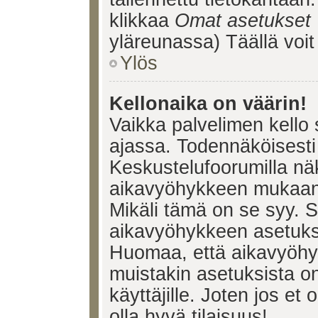
klikkaa
Omat asetukset
yläreunassa) Täällä voi
Ylös
Kellonaika on väärin!
Vaikka palvelimen kello 
ajassa. Todennäköisesti 
Keskustelufoorumilla nä
aikavyöhykkeen mukaan, 
Mikäli tämä on se syy. 
aikavyöhykkeen asetuksia
Huomaa, että aikavyöhy
muistakin asetuksista on 
käyttäjille. Joten jos et o
olla hyvä tilaisuus!