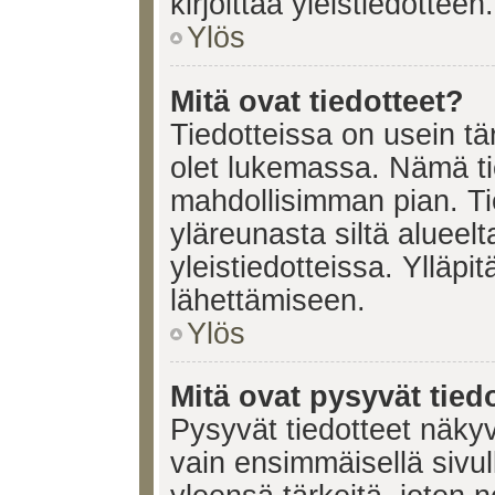
kirjoittaa yleistiedotteen.
Ylös
Mitä ovat tiedotteet?
Tiedotteissa on usein tär
olet lukemassa. Nämä ti
mahdollisimman pian. Ti
yläreunasta siltä alueelt
yleistiedotteissa. Ylläpi
lähettämiseen.
Ylös
Mitä ovat pysyvät tied
Pysyvät tiedotteet näkyv
vain ensimmäisellä sivul