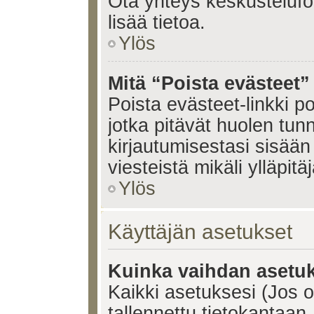
Ota yhteys keskustelufoo
lisää tietoa.
Ylös
Mitä “Poista evästeet”
Poista evästeet-linkki 
jotka pitävät huolen tun
kirjautumisestasi sisään 
viesteistä mikäli ylläpitä
Ylös
Käyttäjän asetukset
Kuinka vaihdan asetuk
Kaikki asetuksesi (Jos ol
tallennettu tietokantaan.