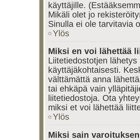
käyttäjille. (Estääksem
Mikäli olet jo rekisteröi
Sinulla ei ole tarvitavia 
Ylös
Miksi en voi lähettää l
Liitetiedostotjen lähetys 
käyttäjäkohtaisesti. Kesk
välttämättä anna lähettää 
tai ehkäpä vain ylläpitä
liitetiedostoja. Ota yhte
miksi et voi lähettää liitte
Ylös
Miksi sain varoitukse