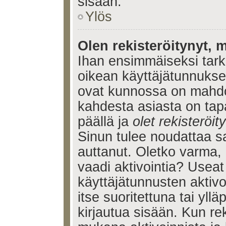
sisään.
Ylös
Olen rekisteröitynyt, m
Ihan ensimmäiseksi tarkis
oikean käyttäjätunnukse
ovat kunnossa on mahdol
kahdesta asiasta on tap
päällä ja
olet rekisteröi
Sinun tulee noudattaa sa
auttanut. Oletko varma, 
vaadi aktivointia? Useat
käyttäjätunnusten aktivoi
itse suoritettuna tai yll
kirjautua sisään. Kun reki