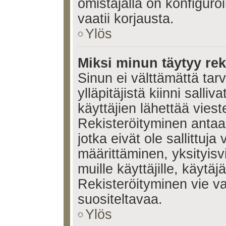
omistajalla on konfiguroi
vaatii korjausta.
Ylös
Miksi minun täytyy rek
Sinun ei välttämättä tar
ylläpitäjistä kiinni salli
käyttäjien lähettää viest
Rekisteröityminen antaa 
jotka eivät ole sallittuja
määrittäminen, yksityisv
muille käyttäjille, käytäj
Rekisteröityminen vie v
suositeltavaa.
Ylös