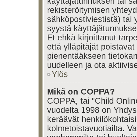
käyttäjätunnuksen tai s
rekisteröitymisen yhtey
sähköpostiviestistä) tai 
syystä käyttäjätunnukses
Et ehkä kirjoittanut tar
että ylläpitäjät poistavat 
pienentääkseen tietoka
uudelleen ja ota aktiivi
Ylös
Mikä on COPPA?
COPPA, tai "Child Onlin
vuodelta 1998 on Yhdysval
keräävät henkilökohtaisia
kolmetoistavuotiailta. 