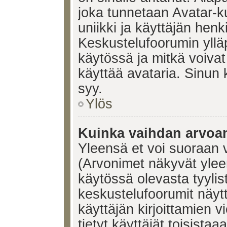
joka tunnetaan Avatar-
uniikki ja käyttäjän hen
Keskustelufoorumin yllä
käytössä ja mitkä voivat 
käyttää avataria. Sinun k
syy.
Ylös
Kuinka vaihdan arvoa
Yleensä et voi suoraan 
(Arvonimet näkyvät ylee
käytössä olevasta tyyli
keskustelufoorumit näyt
käyttäjän kirjoittamien v
tietyt käyttäjät toisistaa