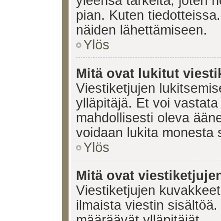
yleensä tärkeitä, joten 
pian. Kuten tiedotteissa.
näiden lähettämiseen.
Ylös
Mitä ovat lukitut viesti
Viestiketjujen lukitsemis
ylläpitäjä. Et voi vastata
mahdollisesti oleva ääne
voidaan lukita monesta 
Ylös
Mitä ovat viestiketjuj
Viestiketjujen kuvakkeet 
ilmaista viestin sisältö
määräävät ylläpitäjät.