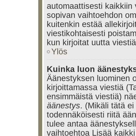
automaattisesti kaikkiin 
sopivan vaihtoehdon omis
kuitenkin estää allekirj
viestikohtaisesti poistama
kun kirjoitat uutta viestiä
Ylös
Kuinka luon äänestyk
Äänestyksen luominen o
kirjoittamassa viestiä (T
ensimmäistä viestiä) nä
äänestys
. (Mikäli tätä ei
todennäköisesti riitä ä
tulee antaa äänestyksell
vaihtoehtoa Lisää kaikki 