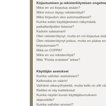
Kirjautumisen ja rekisteröitymisen ongelma
Miksi en voi kirjautua sisään?
Miksi minun täytyy rekisteröityä?
Miksi kirjaudun ulos automaattisesti?
Kuinka estän käyttäjänimeni näkymästä
paikallaolijoiden listassa?
Kadotin salasanani!
Olen rekisteröitynyt, mutta en voi kirjautua sis
Olen rekisteröitynyt joskus, mutta en pääse e
kirjautumaan?!
Mikä on COPPA?
Miksi en voi rekisteröityä?
Mitä “Poista evästeet” tekee?
Käyttäjän asetukset
Kuinka vaihdan asetuksiani?
Kellonaika on väärin!
Vaihdoin aikavyöhykettä, mutta kello on silti vä
Kieltäni ei näy luettelossa!
Kuinka näytän kuvan käyttäjätunnukseni
alapuolella?
Kuinka vaihdan arvoani?