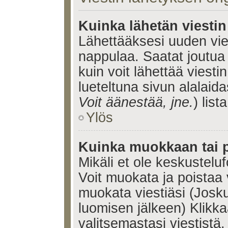
Kuinka lähetän viesti
Lähettääksesi uuden vie
nappulaa. Saatat joutua
kuin voit lähettää viestin
lueteltuna sivun alalaida
Voit äänestää, jne.
) lista
Ylös
Kuinka muokkaan tai p
Mikäli et ole keskusteluf
Voit muokata ja poistaa 
muokata viestiäsi (Josku
luomisen jälkeen) Klikk
valitsemastasi viestistä.