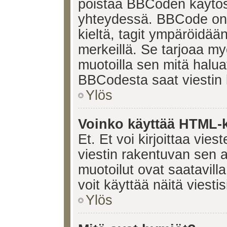
poistaa BBCoden käytöst
yhteydessä. BBCode on t
kieltä, tagit ympäröidään 
merkeillä. Se tarjoaa 
muotoilla sen mitä halua
BBCodesta saat viestin k
Ylös
Voinko käyttää HTML-ki
Et. Et voi kirjoittaa vie
viestin rakentuvan sen 
muotoilut ovat saatavi
voit käyttää näitä viesti
Ylös