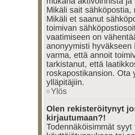
mukana aktivoinnista ja 
Mikäli sait sähköpostia, 
Mikäli et saanut sähköpo
toimivan sähköpostiosoi
vaatimiseen on vähent
anonyymisti hyväkseen k
varma, että annoit toimi
tarkistanut, että laatikk
roskapostikansion. Ota 
ylläpitäjiin.
Ylös
Olen rekisteröitynyt 
kirjautumaan?!
Todennäköisimmät syyt 