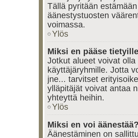
Tällä pyritään estämään
äänestystuosten väären
voimassa.
Ylös
Miksi en pääse tietyille
Jotkut alueet voivat olla ra
käyttäjäryhmille. Jotta vo
jne... tarvitset erityisoi
ylläpitäjät voivat antaa 
yhteyttä heihin.
Ylös
Miksi en voi äänestää
Äänestäminen on sallittu 