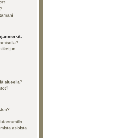
?!?
??
ttamani
rjanmerkit.
aamisella?
stiketjun
llä alueella?
stot?
ston?
lufoorumilla
tomista asioista