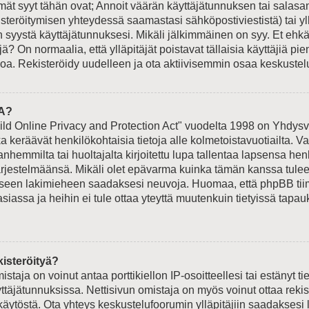
t syyt tähän ovat; Annoit väärän käyttäjätunnuksen tai salasan
isteröitymisen yhteydessä saamastasi sähköpostiviestistä) tai yl
n syystä käyttäjätunnuksesi. Mikäli jälkimmäinen on syy. Et ehkä 
jä? On normaalia, että ylläpitäjät poistavat tällaisia käyttäjiä p
oa. Rekisteröidy uudelleen ja ota aktiivisemmin osaa keskustelu
A?
ld Online Privacy and Protection Act" vuodelta 1998 on Yhdysva
otka keräävät henkilökohtaisia tietoja alle kolmetoistavuotiailta.
hemmilta tai huoltajalta kirjoitettu lupa tallentaa lapsensa hen
ärjestelmäänsä. Mikäli olet epävarma kuinka tämän kanssa tulee
liseen lakimieheen saadaksesi neuvoja. Huomaa, että phpBB tiimi
siassa ja heihin ei tule ottaa yteyttä muutenkuin tietyissä tapauk
.
kisteröityä?
istaja on voinut antaa porttikiellon IP-osoitteellesi tai estänyt t
ttäjätunnuksissa. Nettisivun omistaja on myös voinut ottaa reki
äytöstä. Ota yhteys keskustelufoorumin ylläpitäjiin saadaksesi l