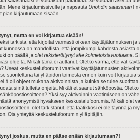
ikka salasanaasi ei voidakaan palauttaa. Se voidaan asettaa uus
n. Mene kirjautumissivulle ja napsauta
Unohdin salasanan
lin
et pian kirjautumaan sisään.
tynyt, mutta en voi kirjautua sisään!
si tarkista, että kirjoitat varmasti oikean käyttäjätunnuksen ja
t kunnossa on mahdollista, että jompikumpi kahdesta asiasta o
ki on päällä ja
olet rekisteröitynyt alle kolmetoistavuotiaana
. S
si ohjeita. Mikäli tämä ei auttanut. Oletko varma, etteivät käyt
a? Useat keskustelufoorumit vaativat käyttäjätunnusten aktivoinn
 itse suoritettuna tai ylläpidon toimesta ennen kuin voit kirjautua
Siellä oli ohjeet mukana aktivoinnista ja kuinka se tulee suorittaa.
data siinä tulleita ohjeita. Mikäli et saanut sähköpostia. Oletko
 sähköpostiosoitteen? Yksi syy aktivoinnin vaatimiseen on väh
ämästä anonyymisti hyväkseen keskustelufoorumia. Mikäli olet va
stiosoitteen, olet tarkistanut, että laatikkosi ei ole täynnä ja m
n. Ota yhteyttä keskustelufoorumin ylläpitäjiin.
itynyt joskus, mutta en pääse enään kirjautumaan?!