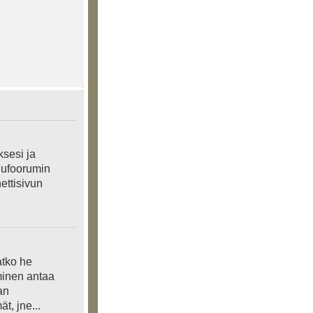
ksesi ja
elufoorumin
nettisivun
atko he
yminen antaa
an
t, jne...