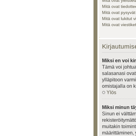
Mitä ovat yleistie
Mitä ovat tiedotte
Mitä ovat pysyvät
Mitä ovat lukitut v
Mitä ovat viestik
Kirjautumis
Miksi en voi ki
Tämä voi johtua
salasanasi ovat 
ylläpitoon varmi
omistajalla on k
Ylös
Miksi minun tä
Sinun ei välttäm
rekisteröitymätt
muitakin toiminto
määrittäminen, y