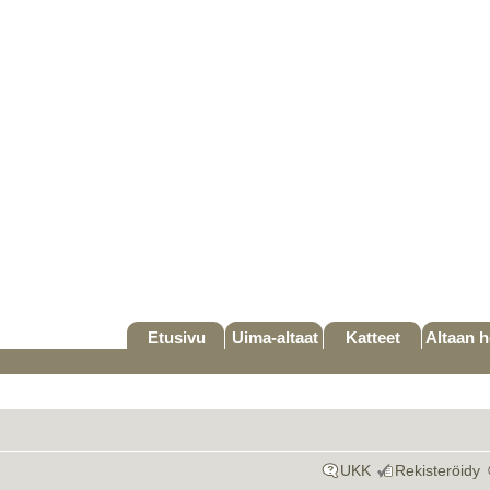
Etusivu
Uima-altaat
Katteet
Altaan h
UKK
Rekisteröidy