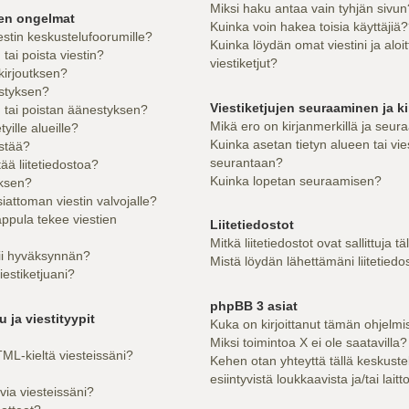
Miksi haku antaa vain tyhjän sivun
sen ongelmat
Kuinka voin hakea toisia käyttäjiä
estin keskustelufoorumille?
Kuinka löydän omat viestini ja aloi
ai poista viestin?
viestiketjut?
kirjoutksen?
styksen?
Viestiketjujen seuraaminen ja ki
tai poistan äänestyksen?
Mikä ero on kirjanmerkillä ja seur
yille alueille?
Kuinka asetan tietyn alueen tai vie
estää?
seurantaan?
tää liitetiedostoa?
Kuinka lopetan seuraamisen?
uksen?
iattoman viestin valvojalle?
appula tekee viestien
Liitetiedostot
Mitkä liitetiedostot ovat sallittuja tä
tii hyväksynnän?
Mistä löydän lähettämäni liitetiedo
iestiketjuani?
phpBB 3 asiat
 ja viestityypit
Kuka on kirjoittanut tämän ohjelmi
Miksi toimintoa X ei ole saatavilla?
ML-kieltä viesteissäni?
Kehen otan yhteyttä tällä keskuste
esiintyvistä loukkaavista ja/tai lait
via viesteissäni?