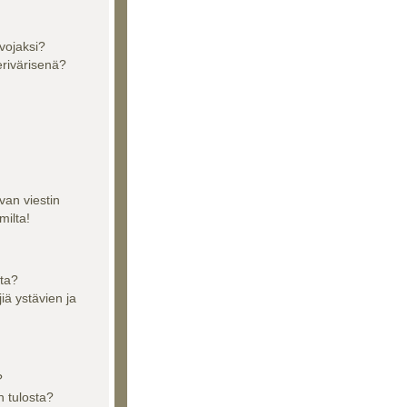
vojaksi?
erivärisenä?
van viestin
milta!
sta?
jiä ystävien ja
?
n tulosta?