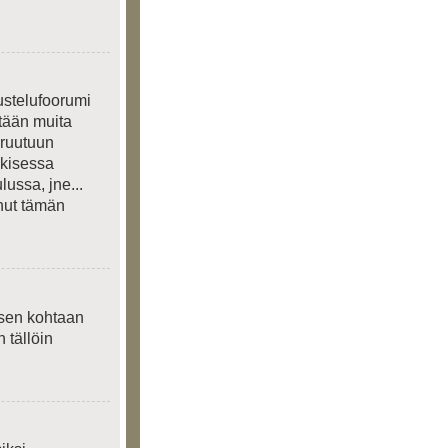
ustelufoorumi
etään muita
 ruutuun
lkisessa
lussa, jne...
anut tämän
ksen kohtaan
n tällöin