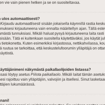
en vie vain pienen hetken ja se on suositeltavaa.
n ulos automaattisesti?
e
Kirjaudu automaattisesti sisään jokaisella käynnillä
rastia kesk
unnuksesi kirjautuneena vain ennalta määritellyn ajan. Tällä est
ämästä tunnuksiasi. Mikäli haluat pysyä kirjautuneena laita rasti
sisään. Tätä ei kuitenkaan suositella käytettäväksi, jos käytät ju
tietokonetta. Kuten esimerkiksi kirjastossa, nettikahvilassa, kou
tä ruutua se tarkoittaa, että keskustelufoorumin ylläpitäjä on ott
käytöstä.
äyttäjänimeni näkymästä paikallaolijoiden listassa?
ssasi löytyy asetus
Piilota paikallaolo
. Mikäli laitat tämän asetu
si rajoittuu vain ylläpitäjiin, valvojiin ja itsellesi. Sinut lasketaa
yttäjien lukumäärässä.
nani!