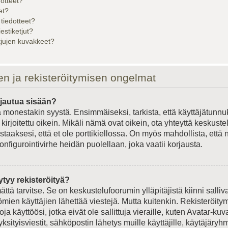
dotteet?
et?
 tiedotteet?
iestiketjut?
etjujen kuvakkeet?
en ja rekisteröitymisen ongelmat
rjautua sisään?
 monestakin syystä. Ensimmäiseksi, tarkista, että käyttäjätunnu
kirjoitettu oikein. Mikäli nämä ovat oikein, ota yhteyttä keskust
staaksesi, että et ole porttikiellossa. On myös mahdollista, että 
onfigurointivirhe heidän puolellaan, joka vaatii korjausta.
ytyy rekisteröityä?
ättä tarvitse. Se on keskustelufoorumin ylläpitäjistä kiinni salliv
ömien käyttäjien lähettää viestejä. Mutta kuitenkin. Rekisteröit
ja käyttöösi, jotka eivät ole sallittuja vieraille, kuten Avatar-kuv
ksityisviestit, sähköpostin lähetys muille käyttäjille, käytäjäryhmä