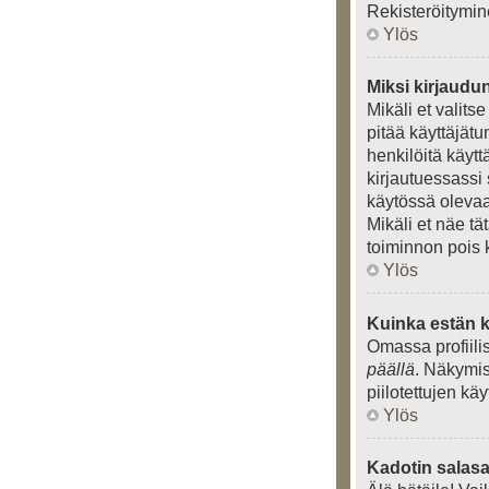
Rekisteröitymin
Ylös
Miksi kirjaudu
Mikäli et valits
pitää käyttäjät
henkilöitä käytt
kirjautuessassi 
käytössä olevaa 
Mikäli et näe tä
toiminnon pois 
Ylös
Kuinka estän k
Omassa profiili
päällä
. Näkymise
piilotettujen kä
Ylös
Kadotin salasa