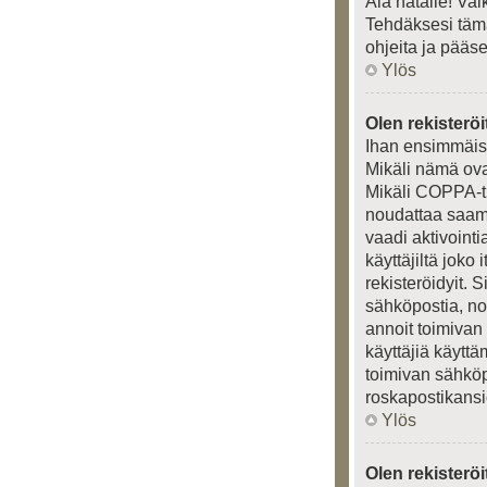
Älä hätäile! Va
Tehdäksesi tämä
ohjeita ja pääs
Ylös
Olen rekisteröi
Ihan ensimmäisek
Mikäli nämä ova
Mikäli COPPA-tu
noudattaa saamia
vaadi aktivointi
käyttäjiltä joko
rekisteröidyit. 
sähköpostia, nou
annoit toimivan
käyttäjiä käytt
toimivan sähköpo
roskapostikansio
Ylös
Olen rekisterö