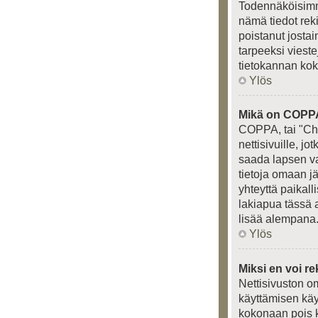
Todennäköisimmä
nämä tiedot rek
poistanut jostai
tarpeeksi vieste
tietokannan kok
Ylös
Mikä on COPP
COPPA, tai "Chi
nettisivuille, j
saada lapsen van
tietoja omaan j
yhteyttä paikal
lakiapua tässä a
lisää alempana
Ylös
Miksi en voi re
Nettisivuston om
käyttämisen käy
kokonaan pois k