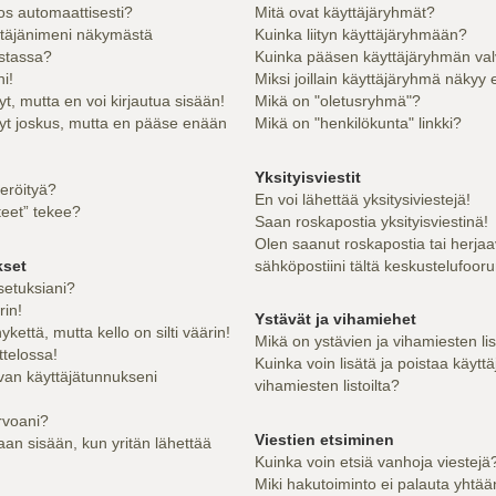
los automaattisesti?
Mitä ovat käyttäjäryhmät?
ttäjänimeni näkymästä
Kuinka liityn käyttäjäryhmään?
istassa?
Kuinka pääsen käyttäjäryhmän val
i!
Miksi joillain käyttäjäryhmä näkyy 
yt, mutta en voi kirjautua sisään!
Mikä on "oletusryhmä"?
nyt joskus, mutta en pääse enään
Mikä on "henkilökunta" linkki?
Yksityisviestit
teröityä?
En voi lähettää yksitysiviestejä!
teet” tekee?
Saan roskapostia yksityisviestinä!
Olen saanut roskapostia tai herjaa
kset
sähköpostiini tältä keskustelufooru
setuksiani?
rin!
Ystävät ja vihamiehet
kettä, mutta kello on silti väärin!
Mikä on ystävien ja vihamiesten li
ttelossa!
Kuinka voin lisätä ja poistaa käyttä
van käyttäjätunnukseni
vihamiesten listoilta?
rvoani?
Viestien etsiminen
an sisään, kun yritän lähettää
Kuinka voin etsiä vanhoja viestejä
Miki hakutoiminto ei palauta yhtää