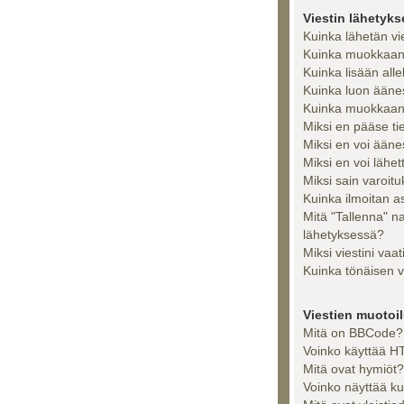
Viestin lähetyk
Kuinka lähetän vi
Kuinka muokkaan t
Kuinka lisään alle
Kuinka luon ääne
Kuinka muokkaan 
Miksi en pääse tiet
Miksi en voi ään
Miksi en voi lähet
Miksi sain varoit
Kuinka ilmoitan as
Mitä "Tallenna" n
lähetyksessä?
Miksi viestini vaa
Kuinka tönäisen v
Viestien muotoilu
Mitä on BBCode?
Voinko käyttää HT
Mitä ovat hymiöt?
Voinko näyttää ku