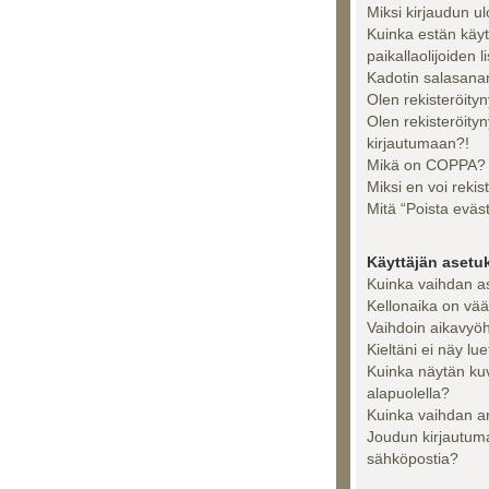
Miksi kirjaudun u
Kuinka estän käy
paikallaolijoiden l
Kadotin salasanan
Olen rekisteröityn
Olen rekisteröity
kirjautumaan?!
Mikä on COPPA?
Miksi en voi rekis
Mitä “Poista eväs
Käyttäjän asetu
Kuinka vaihdan a
Kellonaika on vää
Vaihdoin aikavyöhy
Kieltäni ei näy lue
Kuinka näytän ku
alapuolella?
Kuinka vaihdan a
Joudun kirjautuma
sähköpostia?