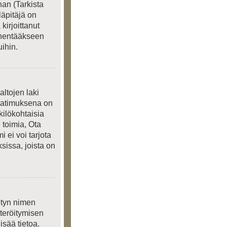
an (Tarkista
läpitäjä on
kirjoittanut
ienentääkseen
ihin.
ltojen laki
 Vaatimuksena on
kilökohtaisia
 toimia, Ota
 ei voi tarjota
sissa, joista on
ietyn nimen
steröitymisen
isää tietoa.