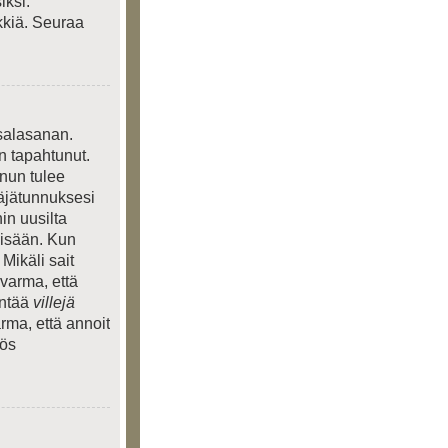
iksi.
kkiä. Seuraa
 salasanan.
n tapahtunut.
inun tulee
täjätunnuksesi
in uusilta
 sisään. Kun
 Mikäli sait
 varma, että
entää
villejä
rma, että annoit
yös