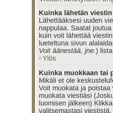
Kuinka lähetän viesti
Lähettääksesi uuden vie
nappulaa. Saatat joutua
kuin voit lähettää viestin
lueteltuna sivun alalaida
Voit äänestää, jne.
) lista
Ylös
Kuinka muokkaan tai p
Mikäli et ole keskusteluf
Voit muokata ja poistaa 
muokata viestiäsi (Josku
luomisen jälkeen) Klikk
valitsemastasi viestistä.