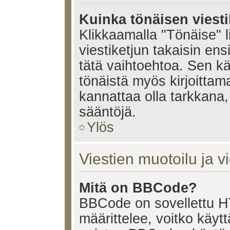
Kuinka tönäisen viesti
Klikkaamalla "Tönäise" li
viestiketjun takaisin ens
tätä vaihtoehtoa. Sen käy
tönäistä myös kirjoittam
kannattaa olla tarkkana,
sääntöjä.
Ylös
Viestien muotoilu ja vi
Mitä on BBCode?
BBCode on sovellettu HT
määrittelee, voitko käy