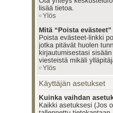
Ota yhteys keskustelufoo
lisää tietoa.
Ylös
Mitä “Poista evästeet”
Poista evästeet-linkki 
jotka pitävät huolen tun
kirjautumisestasi sisään 
viesteistä mikäli ylläpitä
Ylös
Käyttäjän asetukset
Kuinka vaihdan asetuk
Kaikki asetuksesi (Jos ol
tallennettu tietokantaan.