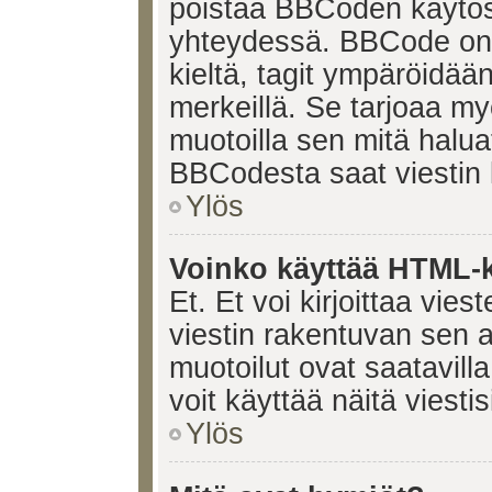
poistaa BBCoden käytöst
yhteydessä. BBCode on t
kieltä, tagit ympäröidään 
merkeillä. Se tarjoaa 
muotoilla sen mitä halua
BBCodesta saat viestin k
Ylös
Voinko käyttää HTML-ki
Et. Et voi kirjoittaa vie
viestin rakentuvan sen 
muotoilut ovat saatavi
voit käyttää näitä viesti
Ylös