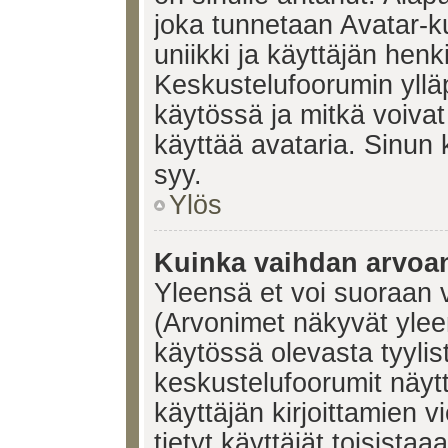
joka tunnetaan Avatar-
uniikki ja käyttäjän hen
Keskustelufoorumin yllä
käytössä ja mitkä voivat 
käyttää avataria. Sinun k
syy.
Ylös
Kuinka vaihdan arvoa
Yleensä et voi suoraan 
(Arvonimet näkyvät ylee
käytössä olevasta tyyli
keskustelufoorumit näyt
käyttäjän kirjoittamien v
tietyt käyttäjät toisistaa