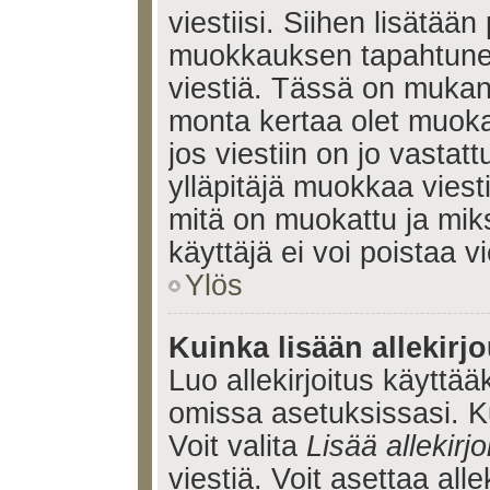
viestiisi. Siihen lisätään
muokkauksen tapahtune
viestiä. Tässä on muka
monta kertaa olet muoka
jos viestiin on jo vastatt
ylläpitäjä muokkaa viesti
mitä on muokattu ja mik
käyttäjä ei voi poistaa vi
Ylös
Kuinka lisään allekirj
Luo allekirjoitus käyttää
omissa asetuksissasi. Ku
Voit valita
Lisää allekirjo
viestiä. Voit asettaa alle