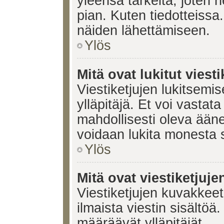
yleensä tärkeitä, joten 
pian. Kuten tiedotteissa.
näiden lähettämiseen.
Ylös
Mitä ovat lukitut viesti
Viestiketjujen lukitsemis
ylläpitäjä. Et voi vastata
mahdollisesti oleva ääne
voidaan lukita monesta 
Ylös
Mitä ovat viestiketjuj
Viestiketjujen kuvakkeet 
ilmaista viestin sisältö
määräävät ylläpitäjät.