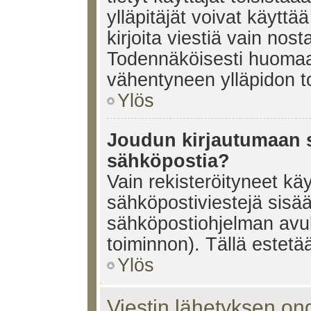
ylläpitäjät voivat käyttä
kirjoita viestiä vain nos
Todennäköisesti huomaat
vähentyneen ylläpidon t
Ylös
Joudun kirjautumaan s
sähköpostia?
Vain rekisteröityneet käy
sähköpostiviestejä sisä
sähköpostiohjelman avulla
toiminnon). Tällä estetää
Ylös
Viestin lähetyksen on