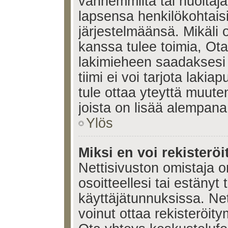
vanhemmilta tai huoltajalt
lapsensa henkilökohtais
järjestelmäänsä. Mikäli
kanssa tulee toimia, Ota
lakimieheen saadaksesi
tiimi ei voi tarjota lakia
tule ottaa yteyttä muute
joista on lisää alempana
Ylös
Miksi en voi rekisteröi
Nettisivuston omistaja on
osoitteellesi tai estänyt
käyttäjätunnuksissa. Ne
voinut ottaa rekisteröit