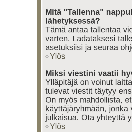
Mitä "Tallenna" nappul
lähetyksessä?
Tämä antaa tallentaa vi
varten. Ladataksesi tall
asetuksiisi ja seuraa ohj
Ylös
Miksi viestini vaatii 
Ylläpitäjä on voinut laitt
tulevat viestit täytyy en
On myös mahdollista, ett
käyttäjäryhmään, jonka v
julkaisua. Ota yhteyttä yl
Ylös