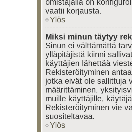
omistajalla on konfiguroi
vaatii korjausta.
Ylös
Miksi minun täytyy rek
Sinun ei välttämättä tar
ylläpitäjistä kiinni salli
käyttäjien lähettää viest
Rekisteröityminen antaa 
jotka eivät ole sallittuja
määrittäminen, yksityisv
muille käyttäjille, käytäj
Rekisteröityminen vie v
suositeltavaa.
Ylös