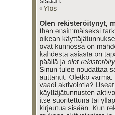
sisään.
Ylös
Olen rekisteröitynyt, m
Ihan ensimmäiseksi tarkis
oikean käyttäjätunnukse
ovat kunnossa on mahdol
kahdesta asiasta on tap
päällä ja
olet rekisteröi
Sinun tulee noudattaa sa
auttanut. Oletko varma, 
vaadi aktivointia? Useat
käyttäjätunnusten aktivoi
itse suoritettuna tai yll
kirjautua sisään. Kun reki