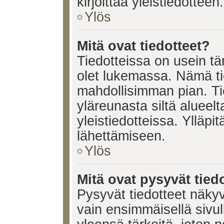
kirjoittaa yleistiedotteen.
Ylös
Mitä ovat tiedotteet?
Tiedotteissa on usein tär
olet lukemassa. Nämä ti
mahdollisimman pian. Ti
yläreunasta siltä alueelt
yleistiedotteissa. Ylläpi
lähettämiseen.
Ylös
Mitä ovat pysyvät tied
Pysyvät tiedotteet näkyv
vain ensimmäisellä sivul