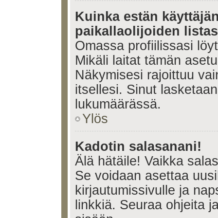
Kuinka estän käyttäjä
paikallaolijoiden lista
Omassa profiilissasi lö
Mikäli laitat tämän ase
Näkymisesi rajoittuu vain 
itsellesi. Sinut lasketaan 
lukumäärässä.
Ylös
Kadotin salasanani!
Älä hätäile! Vaikka sala
Se voidaan asettaa uus
kirjautumissivulle ja na
linkkiä. Seuraa ohjeita 