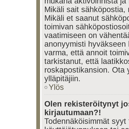
mukana aktivoinnista ja 
Mikäli sait sähköpostia, 
Mikäli et saanut sähköpo
toimivan sähköpostiosoi
vaatimiseen on vähent
anonyymisti hyväkseen k
varma, että annoit toimi
tarkistanut, että laatikk
roskapostikansion. Ota 
ylläpitäjiin.
Ylös
Olen rekisteröitynyt 
kirjautumaan?!
Todennäköisimmät syyt 