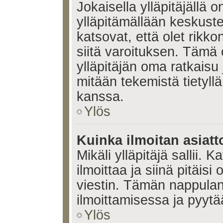
Jokaisella ylläpitäjällä
ylläpitämällään keskuste
katsovat, että olet rikko
siitä varoituksen. Tämä
ylläpitäjän oma ratkaisu
mitään tekemistä tietyll
kanssa.
Ylös
Kuinka ilmoitan asiatt
Mikäli ylläpitäjä sallii. K
ilmoittaa ja siinä pitäisi 
viestin. Tämän nappulan
ilmoittamisessa ja pyytää
Ylös