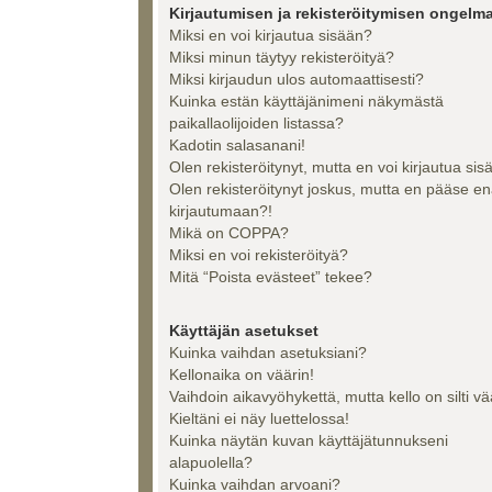
Kirjautumisen ja rekisteröitymisen ongelma
Miksi en voi kirjautua sisään?
Miksi minun täytyy rekisteröityä?
Miksi kirjaudun ulos automaattisesti?
Kuinka estän käyttäjänimeni näkymästä
paikallaolijoiden listassa?
Kadotin salasanani!
Olen rekisteröitynyt, mutta en voi kirjautua sis
Olen rekisteröitynyt joskus, mutta en pääse e
kirjautumaan?!
Mikä on COPPA?
Miksi en voi rekisteröityä?
Mitä “Poista evästeet” tekee?
Käyttäjän asetukset
Kuinka vaihdan asetuksiani?
Kellonaika on väärin!
Vaihdoin aikavyöhykettä, mutta kello on silti vä
Kieltäni ei näy luettelossa!
Kuinka näytän kuvan käyttäjätunnukseni
alapuolella?
Kuinka vaihdan arvoani?