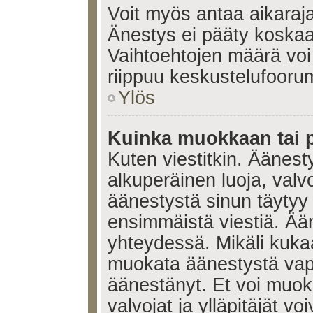
Voit myös antaa aikaraja
Änestys ei pääty koskaan
Vaihtoehtojen määrä voi 
riippuu keskustelufoorum
Ylös
Kuinka muokkaan tai 
Kuten viestitkin. Äänes
alkuperäinen luoja, valvo
äänestystä sinun täytyy
ensimmäistä viestiä. Ää
yhteydessä. Mikäli kukaa
muokata äänestystä vapa
äänestänyt. Et voi muoka
valvojat ja ylläpitäjät v