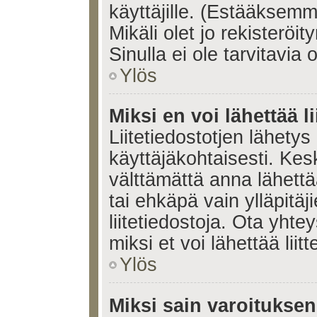
käyttäjille. (Estääksem
Mikäli olet jo rekisteröi
Sinulla ei ole tarvitavia 
Ylös
Miksi en voi lähettää l
Liitetiedostotjen lähetys 
käyttäjäkohtaisesti. Kesk
välttämättä anna lähettää 
tai ehkäpä vain ylläpitä
liitetiedostoja. Ota yhte
miksi et voi lähettää liitte
Ylös
Miksi sain varoitukse