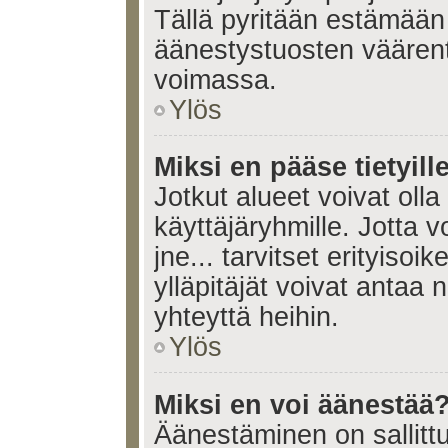
Tällä pyritään estämään
äänestystuosten väären
voimassa.
Ylös
Miksi en pääse tietyille
Jotkut alueet voivat olla ra
käyttäjäryhmille. Jotta vo
jne... tarvitset erityisoi
ylläpitäjät voivat antaa 
yhteyttä heihin.
Ylös
Miksi en voi äänestää
Äänestäminen on sallittu 