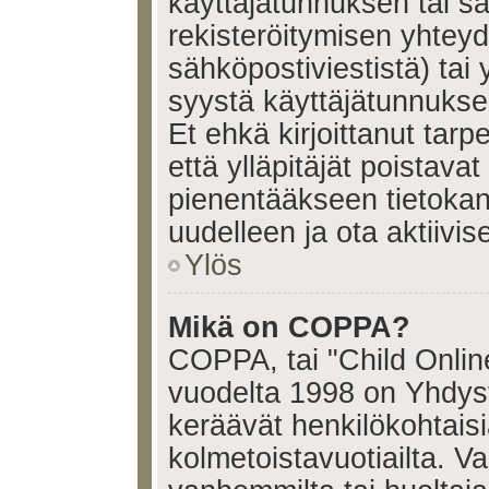
käyttäjätunnuksen tai s
rekisteröitymisen yhtey
sähköpostiviestistä) tai 
syystä käyttäjätunnukses
Et ehkä kirjoittanut tar
että ylläpitäjät poistavat 
pienentääkseen tietoka
uudelleen ja ota aktiivi
Ylös
Mikä on COPPA?
COPPA, tai "Child Onlin
vuodelta 1998 on Yhdysval
keräävät henkilökohtaisia
kolmetoistavuotiailta. 