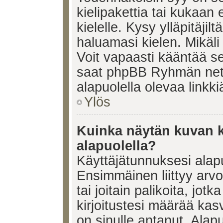
kielipakettia tai kukaan 
kielelle. Kysy ylläpitäjil
haluamasi kielen. Mikäl
Voit vapaasti kääntää se
saat phpBB Ryhmän netti
alapuolella olevaa linkki
Ylös
Kuinka näytän kuvan k
alapuolella?
Käyttäjätunnuksesi alapu
Ensimmäinen liittyy arv
tai joitain palikoita, jot
kirjoitustesi määrää kas
on sinulle antanut. Alap