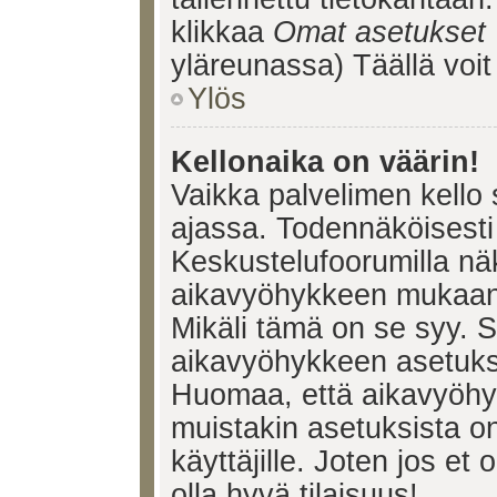
klikkaa
Omat asetukset
yläreunassa) Täällä voi
Ylös
Kellonaika on väärin!
Vaikka palvelimen kello 
ajassa. Todennäköisesti 
Keskustelufoorumilla nä
aikavyöhykkeen mukaan, 
Mikäli tämä on se syy. 
aikavyöhykkeen asetuksia
Huomaa, että aikavyöhy
muistakin asetuksista on 
käyttäjille. Joten jos et o
olla hyvä tilaisuus!