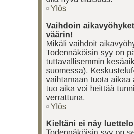
Ylös
Vaihdoin aikavyöhykett
väärin!
Mikäli vaihdoit aikavyöh
Todennäköisin syy on pä
tuttavallisemmin kesäaik
suomessa). Keskustelufo
vaihtamaan tuota aikaa a
tuo aika voi heittää tunn
verrattuna.
Ylös
Kieltäni ei näy luettel
Todennäköisin syy on se,