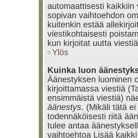
automaattisesti kaikkiin 
sopivan vaihtoehdon omis
kuitenkin estää allekirj
viestikohtaisesti poistama
kun kirjoitat uutta viestiä
Ylös
Kuinka luon äänestyk
Äänestyksen luominen o
kirjoittamassa viestiä (T
ensimmäistä viestiä) nä
äänestys
. (Mikäli tätä ei
todennäköisesti riitä ä
tulee antaa äänestyksell
vaihtoehtoa Lisää kaikki 