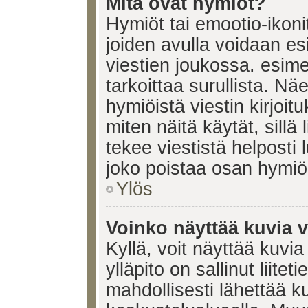
Mitä ovat hymiöt?
Hymiöt tai emootio-ikonit
joiden avulla voidaan esi
viestien joukossa. esimerk
tarkoittaa surullista. Nä
hymiöistä viestin kirjoi
miten näitä käytät, sill
tekee viestistä helposti
joko poistaa osan hymiöi
Ylös
Voinko näyttää kuvia v
Kyllä, voit näyttää kuvia
ylläpito on sallinut liite
mahdollisesti lähettää 