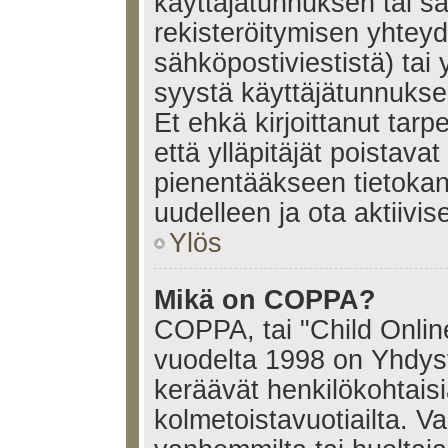
käyttäjätunnuksen tai s
rekisteröitymisen yhtey
sähköpostiviestistä) tai 
syystä käyttäjätunnukses
Et ehkä kirjoittanut tar
että ylläpitäjät poistavat 
pienentääkseen tietoka
uudelleen ja ota aktiivi
Ylös
Mikä on COPPA?
COPPA, tai "Child Onlin
vuodelta 1998 on Yhdysval
keräävät henkilökohtaisia
kolmetoistavuotiailta. 