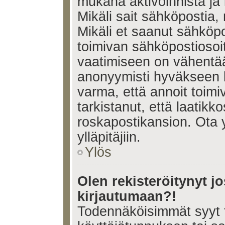
mukana aktivoinnista ja 
Mikäli sait sähköpostia, 
Mikäli et saanut sähköpo
toimivan sähköpostiosoi
vaatimiseen on vähent
anonyymisti hyväkseen k
varma, että annoit toimi
tarkistanut, että laatikk
roskapostikansion. Ota 
ylläpitäjiin.
Ylös
Olen rekisteröitynyt 
kirjautumaan?!
Todennäköisimmät syyt 