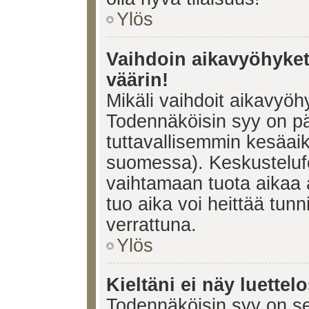
Ylös
Vaihdoin aikavyöhykett
väärin!
Mikäli vaihdoit aikavyöh
Todennäköisin syy on pä
tuttavallisemmin kesäaik
suomessa). Keskustelufo
vaihtamaan tuota aikaa a
tuo aika voi heittää tunn
verrattuna.
Ylös
Kieltäni ei näy luettel
Todennäköisin syy on se,