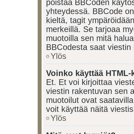
poistaa BBCoden käytöst
yhteydessä. BBCode on t
kieltä, tagit ympäröidään 
merkeillä. Se tarjoaa 
muotoilla sen mitä halua
BBCodesta saat viestin k
Ylös
Voinko käyttää HTML-ki
Et. Et voi kirjoittaa vie
viestin rakentuvan sen 
muotoilut ovat saatavi
voit käyttää näitä viesti
Ylös