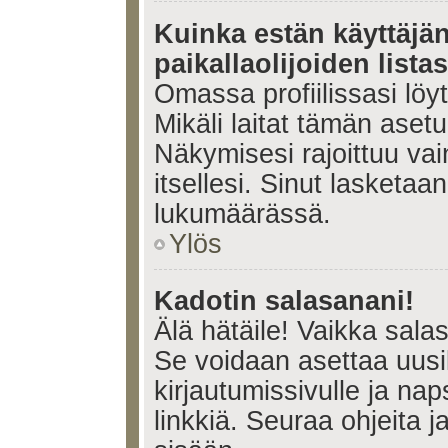
Kuinka estän käyttäjä
paikallaolijoiden lista
Omassa profiilissasi lö
Mikäli laitat tämän ase
Näkymisesi rajoittuu vain 
itsellesi. Sinut lasketaan 
lukumäärässä.
Ylös
Kadotin salasanani!
Älä hätäile! Vaikka sala
Se voidaan asettaa uus
kirjautumissivulle ja na
linkkiä. Seuraa ohjeita 