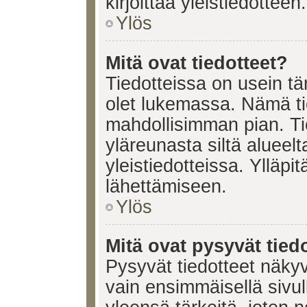
kirjoittaa yleistiedotteen.
Ylös
Mitä ovat tiedotteet?
Tiedotteissa on usein tär
olet lukemassa. Nämä ti
mahdollisimman pian. Ti
yläreunasta siltä alueelt
yleistiedotteissa. Ylläpi
lähettämiseen.
Ylös
Mitä ovat pysyvät tied
Pysyvät tiedotteet näkyv
vain ensimmäisellä sivul