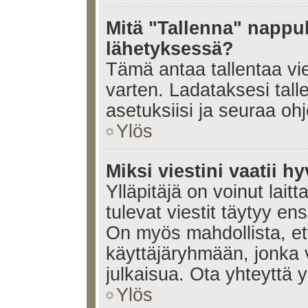
Mitä "Tallenna" nappul
lähetyksessä?
Tämä antaa tallentaa vi
varten. Ladataksesi tall
asetuksiisi ja seuraa ohj
Ylös
Miksi viestini vaatii 
Ylläpitäjä on voinut laitt
tulevat viestit täytyy en
On myös mahdollista, ett
käyttäjäryhmään, jonka v
julkaisua. Ota yhteyttä yl
Ylös