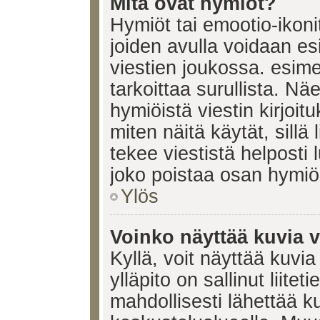
Mitä ovat hymiöt?
Hymiöt tai emootio-ikonit
joiden avulla voidaan esi
viestien joukossa. esimerk
tarkoittaa surullista. Nä
hymiöistä viestin kirjoi
miten näitä käytät, sill
tekee viestistä helposti
joko poistaa osan hymiöi
Ylös
Voinko näyttää kuvia v
Kyllä, voit näyttää kuvia
ylläpito on sallinut liite
mahdollisesti lähettää 