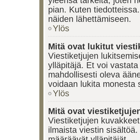
yleensä tärkeitä, joten 
pian. Kuten tiedotteissa.
näiden lähettämiseen.
Ylös
Mitä ovat lukitut viesti
Viestiketjujen lukitsemis
ylläpitäjä. Et voi vastata
mahdollisesti oleva ääne
voidaan lukita monesta 
Ylös
Mitä ovat viestiketjuj
Viestiketjujen kuvakkeet 
ilmaista viestin sisältö
määräävät ylläpitäjät.