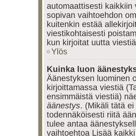
automaattisesti kaikkiin 
sopivan vaihtoehdon omis
kuitenkin estää allekirj
viestikohtaisesti poistama
kun kirjoitat uutta viestiä
Ylös
Kuinka luon äänestyk
Äänestyksen luominen o
kirjoittamassa viestiä (T
ensimmäistä viestiä) nä
äänestys
. (Mikäli tätä ei
todennäköisesti riitä ä
tulee antaa äänestyksell
vaihtoehtoa Lisää kaikki 