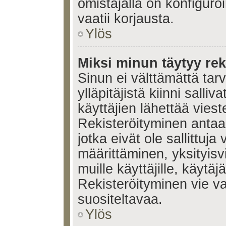
omistajalla on konfiguroi
vaatii korjausta.
Ylös
Miksi minun täytyy rek
Sinun ei välttämättä tar
ylläpitäjistä kiinni salli
käyttäjien lähettää viest
Rekisteröityminen antaa 
jotka eivät ole sallittuja
määrittäminen, yksityisv
muille käyttäjille, käytäj
Rekisteröityminen vie v
suositeltavaa.
Ylös