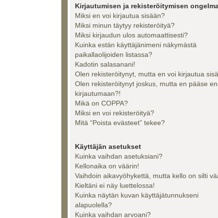
Kirjautumisen ja rekisteröitymisen ongelma
Miksi en voi kirjautua sisään?
Miksi minun täytyy rekisteröityä?
Miksi kirjaudun ulos automaattisesti?
Kuinka estän käyttäjänimeni näkymästä
paikallaolijoiden listassa?
Kadotin salasanani!
Olen rekisteröitynyt, mutta en voi kirjautua sis
Olen rekisteröitynyt joskus, mutta en pääse e
kirjautumaan?!
Mikä on COPPA?
Miksi en voi rekisteröityä?
Mitä “Poista evästeet” tekee?
Käyttäjän asetukset
Kuinka vaihdan asetuksiani?
Kellonaika on väärin!
Vaihdoin aikavyöhykettä, mutta kello on silti vä
Kieltäni ei näy luettelossa!
Kuinka näytän kuvan käyttäjätunnukseni
alapuolella?
Kuinka vaihdan arvoani?