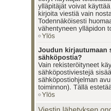
ylläpitäjät voivat käyttä
kirjoita viestiä vain nos
Todennäköisesti huomaat
vähentyneen ylläpidon t
Ylös
Joudun kirjautumaan s
sähköpostia?
Vain rekisteröityneet käy
sähköpostiviestejä sisä
sähköpostiohjelman avulla
toiminnon). Tällä estetää
Ylös
Viestin lähetyksen on