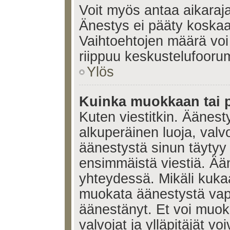
Voit myös antaa aikaraja
Änestys ei pääty koskaan
Vaihtoehtojen määrä voi 
riippuu keskustelufoorum
Ylös
Kuinka muokkaan tai 
Kuten viestitkin. Äänes
alkuperäinen luoja, valvo
äänestystä sinun täytyy
ensimmäistä viestiä. Ää
yhteydessä. Mikäli kukaa
muokata äänestystä vapa
äänestänyt. Et voi muoka
valvojat ja ylläpitäjät v