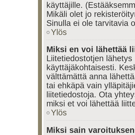
käyttäjille. (Estääksem
Mikäli olet jo rekisteröi
Sinulla ei ole tarvitavia 
Ylös
Miksi en voi lähettää l
Liitetiedostotjen lähetys 
käyttäjäkohtaisesti. Kesk
välttämättä anna lähettää 
tai ehkäpä vain ylläpitä
liitetiedostoja. Ota yhte
miksi et voi lähettää liitte
Ylös
Miksi sain varoitukse