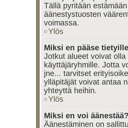
Tällä pyritään estämään
äänestystuosten väären
voimassa.
Ylös
Miksi en pääse tietyille
Jotkut alueet voivat olla ra
käyttäjäryhmille. Jotta vo
jne... tarvitset erityisoi
ylläpitäjät voivat antaa 
yhteyttä heihin.
Ylös
Miksi en voi äänestää
Äänestäminen on sallittu 