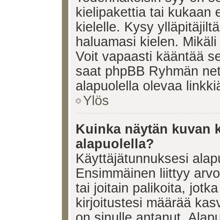
kielipakettia tai kukaan 
kielelle. Kysy ylläpitäjil
haluamasi kielen. Mikäl
Voit vapaasti kääntää se
saat phpBB Ryhmän netti
alapuolella olevaa linkki
Ylös
Kuinka näytän kuvan k
alapuolella?
Käyttäjätunnuksesi alapu
Ensimmäinen liittyy arv
tai joitain palikoita, jot
kirjoitustesi määrää kas
on sinulle antanut. Alap