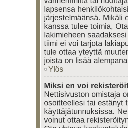
vanhemmilta tai huoltajalt
lapsensa henkilökohtais
järjestelmäänsä. Mikäli
kanssa tulee toimia, Ota
lakimieheen saadaksesi
tiimi ei voi tarjota lakia
tule ottaa yteyttä muute
joista on lisää alempana
Ylös
Miksi en voi rekisteröi
Nettisivuston omistaja on
osoitteellesi tai estänyt
käyttäjätunnuksissa. Ne
voinut ottaa rekisteröit