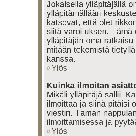
Jokaisella ylläpitäjällä
ylläpitämällään keskuste
katsovat, että olet rikko
siitä varoituksen. Tämä
ylläpitäjän oma ratkaisu
mitään tekemistä tietyll
kanssa.
Ylös
Kuinka ilmoitan asiatt
Mikäli ylläpitäjä sallii. K
ilmoittaa ja siinä pitäisi 
viestin. Tämän nappulan
ilmoittamisessa ja pyytää
Ylös