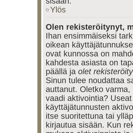
sisään.
Ylös
Olen rekisteröitynyt, m
Ihan ensimmäiseksi tarkis
oikean käyttäjätunnukse
ovat kunnossa on mahdol
kahdesta asiasta on tap
päällä ja
olet rekisteröi
Sinun tulee noudattaa sa
auttanut. Oletko varma, 
vaadi aktivointia? Useat
käyttäjätunnusten aktivoi
itse suoritettuna tai yll
kirjautua sisään. Kun reki