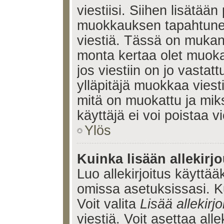
viestiisi. Siihen lisätään
muokkauksen tapahtune
viestiä. Tässä on muka
monta kertaa olet muoka
jos viestiin on jo vastatt
ylläpitäjä muokkaa viesti
mitä on muokattu ja mik
käyttäjä ei voi poistaa vi
Ylös
Kuinka lisään allekirj
Luo allekirjoitus käyttää
omissa asetuksissasi. Ku
Voit valita
Lisää allekirjo
viestiä. Voit asettaa alle