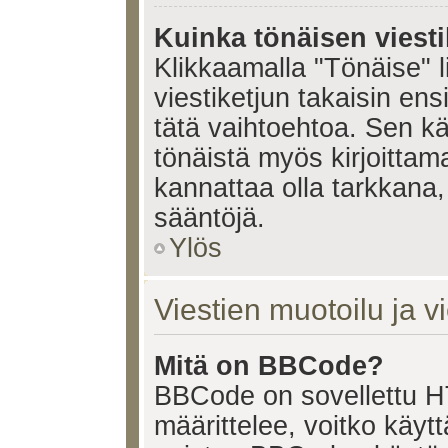
Kuinka tönäisen viesti
Klikkaamalla "Tönäise" li
viestiketjun takaisin ens
tätä vaihtoehtoa. Sen käy
tönäistä myös kirjoittam
kannattaa olla tarkkana,
sääntöjä.
Ylös
Viestien muotoilu ja vi
Mitä on BBCode?
BBCode on sovellettu HT
määrittelee, voitko käy