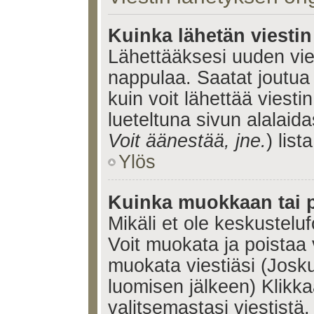
Kuinka lähetän viesti
Lähettääksesi uuden vie
nappulaa. Saatat joutua
kuin voit lähettää viestin
lueteltuna sivun alalaida
Voit äänestää, jne.
) lista
Ylös
Kuinka muokkaan tai p
Mikäli et ole keskusteluf
Voit muokata ja poistaa 
muokata viestiäsi (Josku
luomisen jälkeen) Klikk
valitsemastasi viestistä.