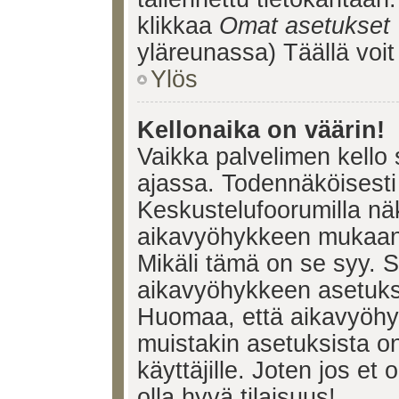
klikkaa
Omat asetukset
yläreunassa) Täällä voi
Ylös
Kellonaika on väärin!
Vaikka palvelimen kello 
ajassa. Todennäköisesti 
Keskustelufoorumilla nä
aikavyöhykkeen mukaan, 
Mikäli tämä on se syy. 
aikavyöhykkeen asetuksia
Huomaa, että aikavyöhy
muistakin asetuksista on 
käyttäjille. Joten jos et o
olla hyvä tilaisuus!