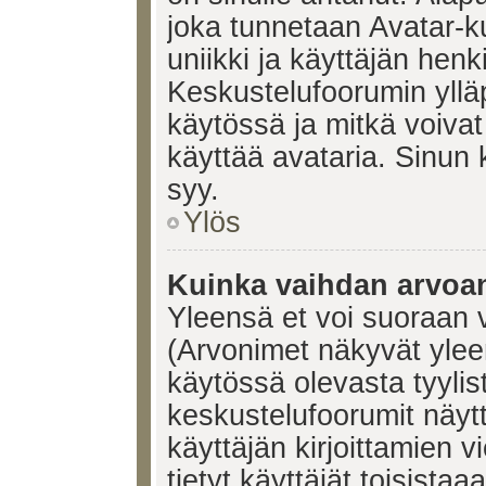
joka tunnetaan Avatar-
uniikki ja käyttäjän hen
Keskustelufoorumin yllä
käytössä ja mitkä voivat 
käyttää avataria. Sinun k
syy.
Ylös
Kuinka vaihdan arvoa
Yleensä et voi suoraan 
(Arvonimet näkyvät ylee
käytössä olevasta tyyli
keskustelufoorumit näyt
käyttäjän kirjoittamien v
tietyt käyttäjät toisistaa