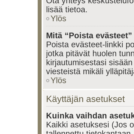
Ota yhteys keskustelufoo
lisää tietoa.
Ylös
Mitä “Poista evästeet”
Poista evästeet-linkki 
jotka pitävät huolen tun
kirjautumisestasi sisään 
viesteistä mikäli ylläpitä
Ylös
Käyttäjän asetukset
Kuinka vaihdan asetuk
Kaikki asetuksesi (Jos ol
tallennettu tietokantaan.