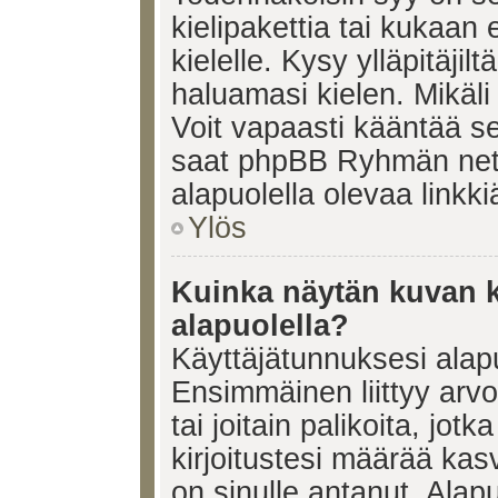
kielipakettia tai kukaan 
kielelle. Kysy ylläpitäjil
haluamasi kielen. Mikäl
Voit vapaasti kääntää se
saat phpBB Ryhmän netti
alapuolella olevaa linkki
Ylös
Kuinka näytän kuvan k
alapuolella?
Käyttäjätunnuksesi alapu
Ensimmäinen liittyy arv
tai joitain palikoita, jot
kirjoitustesi määrää kas
on sinulle antanut. Alap