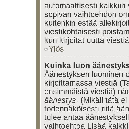
automaattisesti kaikkiin 
sopivan vaihtoehdon omis
kuitenkin estää allekirj
viestikohtaisesti poistama
kun kirjoitat uutta viestiä
Ylös
Kuinka luon äänestyk
Äänestyksen luominen o
kirjoittamassa viestiä (T
ensimmäistä viestiä) nä
äänestys
. (Mikäli tätä ei
todennäköisesti riitä ä
tulee antaa äänestyksell
vaihtoehtoa Lisää kaikki 