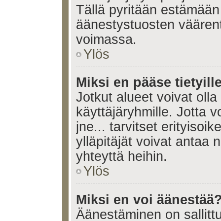
Tällä pyritään estämään
äänestystuosten väären
voimassa.
Ylös
Miksi en pääse tietyille
Jotkut alueet voivat olla ra
käyttäjäryhmille. Jotta vo
jne... tarvitset erityisoi
ylläpitäjät voivat antaa 
yhteyttä heihin.
Ylös
Miksi en voi äänestää
Äänestäminen on sallittu 