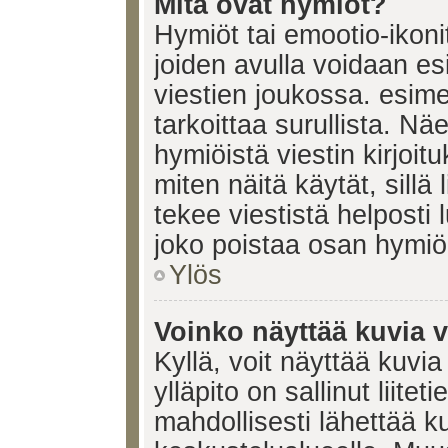
Mitä ovat hymiöt?
Hymiöt tai emootio-ikonit
joiden avulla voidaan esi
viestien joukossa. esimerk
tarkoittaa surullista. Nä
hymiöistä viestin kirjoi
miten näitä käytät, sill
tekee viestistä helposti
joko poistaa osan hymiöi
Ylös
Voinko näyttää kuvia v
Kyllä, voit näyttää kuvia
ylläpito on sallinut liite
mahdollisesti lähettää 