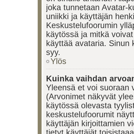
joka tunnetaan Avatar-
uniikki ja käyttäjän hen
Keskustelufoorumin yllä
käytössä ja mitkä voivat 
käyttää avataria. Sinun k
syy.
Ylös
Kuinka vaihdan arvoa
Yleensä et voi suoraan 
(Arvonimet näkyvät ylee
käytössä olevasta tyyli
keskustelufoorumit näyt
käyttäjän kirjoittamien v
tietyt käyttäjät toisistaa