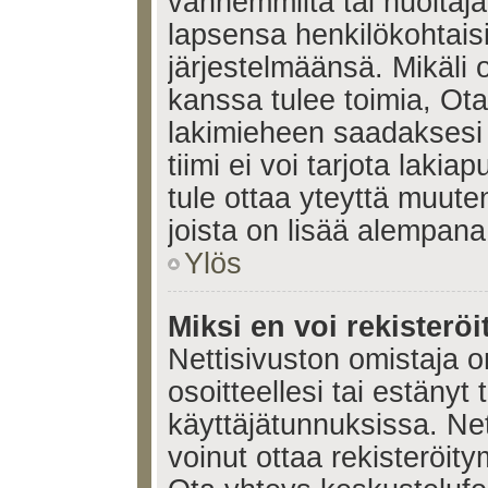
vanhemmilta tai huoltajalt
lapsensa henkilökohtais
järjestelmäänsä. Mikäli
kanssa tulee toimia, Ota
lakimieheen saadaksesi
tiimi ei voi tarjota lakia
tule ottaa yteyttä muute
joista on lisää alempana
Ylös
Miksi en voi rekisteröi
Nettisivuston omistaja on
osoitteellesi tai estänyt
käyttäjätunnuksissa. Ne
voinut ottaa rekisteröit