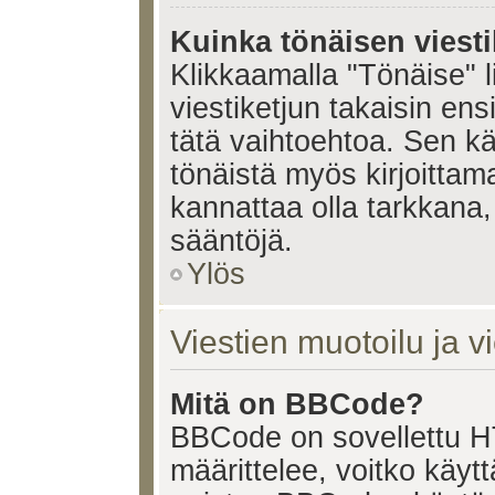
Kuinka tönäisen viesti
Klikkaamalla "Tönäise" li
viestiketjun takaisin ens
tätä vaihtoehtoa. Sen käy
tönäistä myös kirjoittam
kannattaa olla tarkkana,
sääntöjä.
Ylös
Viestien muotoilu ja vi
Mitä on BBCode?
BBCode on sovellettu HT
määrittelee, voitko käy