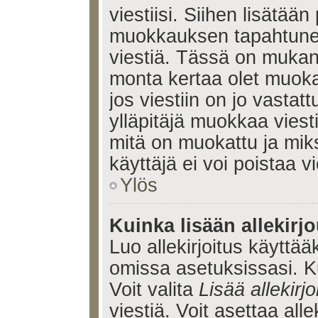
viestiisi. Siihen lisätään
muokkauksen tapahtune
viestiä. Tässä on muka
monta kertaa olet muoka
jos viestiin on jo vastatt
ylläpitäjä muokkaa viesti
mitä on muokattu ja mik
käyttäjä ei voi poistaa vi
Ylös
Kuinka lisään allekirj
Luo allekirjoitus käyttää
omissa asetuksissasi. Ku
Voit valita
Lisää allekirjo
viestiä. Voit asettaa alle