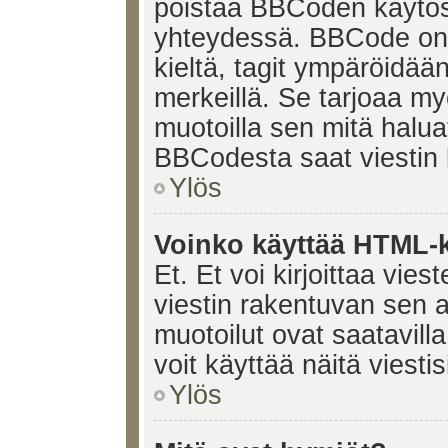
poistaa BBCoden käytöst
yhteydessä. BBCode on t
kieltä, tagit ympäröidään 
merkeillä. Se tarjoaa 
muotoilla sen mitä halua
BBCodesta saat viestin k
Ylös
Voinko käyttää HTML-ki
Et. Et voi kirjoittaa vie
viestin rakentuvan sen 
muotoilut ovat saatavi
voit käyttää näitä viesti
Ylös