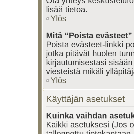
Ota yhteys keskustelufoo
lisää tietoa.
Ylös
Mitä “Poista evästeet”
Poista evästeet-linkki 
jotka pitävät huolen tun
kirjautumisestasi sisään 
viesteistä mikäli ylläpitä
Ylös
Käyttäjän asetukset
Kuinka vaihdan asetuk
Kaikki asetuksesi (Jos ol
tallennettu tietokantaan.