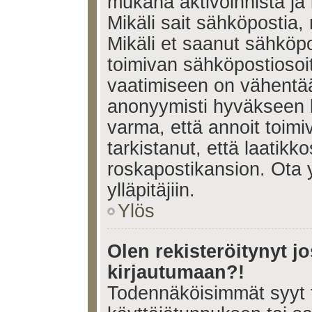
mukana aktivoinnista ja 
Mikäli sait sähköpostia, 
Mikäli et saanut sähköpo
toimivan sähköpostiosoi
vaatimiseen on vähent
anonyymisti hyväkseen k
varma, että annoit toimi
tarkistanut, että laatikk
roskapostikansion. Ota 
ylläpitäjiin.
Ylös
Olen rekisteröitynyt 
kirjautumaan?!
Todennäköisimmät syyt 