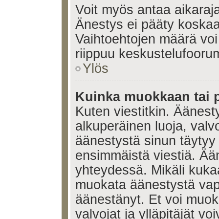
Voit myös antaa aikaraja
Änestys ei pääty koskaan
Vaihtoehtojen määrä voi 
riippuu keskustelufoorum
Ylös
Kuinka muokkaan tai 
Kuten viestitkin. Äänes
alkuperäinen luoja, valvo
äänestystä sinun täytyy
ensimmäistä viestiä. Ää
yhteydessä. Mikäli kukaa
muokata äänestystä vapa
äänestänyt. Et voi muoka
valvojat ja ylläpitäjät v