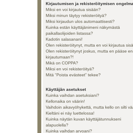
Kirjautumisen ja rekisteröitymisen ongelma
Miksi en voi kirjautua sisään?
Miksi minun täytyy rekisteröityä?
Miksi kirjaudun ulos automaattisesti?
Kuinka estän käyttäjänimeni näkymästä
paikallaolijoiden listassa?
Kadotin salasanani!
Olen rekisteröitynyt, mutta en voi kirjautua sis
Olen rekisteröitynyt joskus, mutta en pääse e
kirjautumaan?!
Mikä on COPPA?
Miksi en voi rekisteröityä?
Mitä “Poista evästeet” tekee?
Käyttäjän asetukset
Kuinka vaihdan asetuksiani?
Kellonaika on väärin!
Vaihdoin aikavyöhykettä, mutta kello on silti vä
Kieltäni ei näy luettelossa!
Kuinka näytän kuvan käyttäjätunnukseni
alapuolella?
Kuinka vaihdan arvoani?