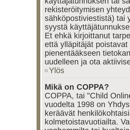
käyttäjätunnuksen tai s
rekisteröitymisen yhtey
sähköpostiviestistä) tai 
syystä käyttäjätunnukses
Et ehkä kirjoittanut tar
että ylläpitäjät poistavat 
pienentääkseen tietoka
uudelleen ja ota aktiivi
Ylös
Mikä on COPPA?
COPPA, tai "Child Onlin
vuodelta 1998 on Yhdysval
keräävät henkilökohtaisia
kolmetoistavuotiailta. 