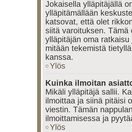
Jokaisella ylläpitäjällä
ylläpitämällään keskuste
katsovat, että olet rikko
siitä varoituksen. Tämä
ylläpitäjän oma ratkaisu
mitään tekemistä tietyll
kanssa.
Ylös
Kuinka ilmoitan asiatt
Mikäli ylläpitäjä sallii. K
ilmoittaa ja siinä pitäisi 
viestin. Tämän nappulan
ilmoittamisessa ja pyytää
Ylös