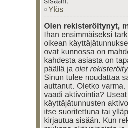
sisään.
Ylös
Olen rekisteröitynyt, m
Ihan ensimmäiseksi tarkis
oikean käyttäjätunnukse
ovat kunnossa on mahdol
kahdesta asiasta on tap
päällä ja
olet rekisteröi
Sinun tulee noudattaa sa
auttanut. Oletko varma, 
vaadi aktivointia? Useat
käyttäjätunnusten aktivoi
itse suoritettuna tai yll
kirjautua sisään. Kun reki