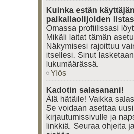
Kuinka estän käyttäjä
paikallaolijoiden lista
Omassa profiilissasi lö
Mikäli laitat tämän ase
Näkymisesi rajoittuu vain 
itsellesi. Sinut lasketaan 
lukumäärässä.
Ylös
Kadotin salasanani!
Älä hätäile! Vaikka sala
Se voidaan asettaa uus
kirjautumissivulle ja na
linkkiä. Seuraa ohjeita 