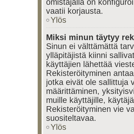
omistajalla on konfiguroi
vaatii korjausta.
Ylös
Miksi minun täytyy rek
Sinun ei välttämättä tar
ylläpitäjistä kiinni salli
käyttäjien lähettää viest
Rekisteröityminen antaa 
jotka eivät ole sallittuja
määrittäminen, yksityisv
muille käyttäjille, käytäj
Rekisteröityminen vie v
suositeltavaa.
Ylös