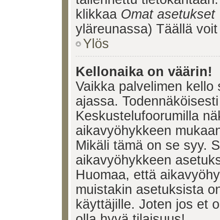
klikkaa
Omat asetukset
yläreunassa) Täällä voi
Ylös
Kellonaika on väärin!
Vaikka palvelimen kello 
ajassa. Todennäköisesti 
Keskustelufoorumilla nä
aikavyöhykkeen mukaan, 
Mikäli tämä on se syy. 
aikavyöhykkeen asetuksia
Huomaa, että aikavyöhy
muistakin asetuksista on 
käyttäjille. Joten jos et o
olla hyvä tilaisuus!