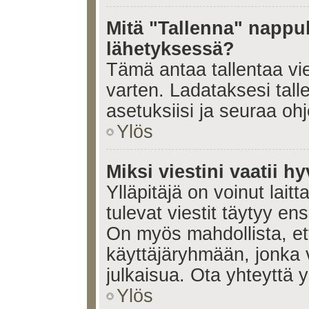
Mitä "Tallenna" nappul
lähetyksessä?
Tämä antaa tallentaa vi
varten. Ladataksesi tall
asetuksiisi ja seuraa ohj
Ylös
Miksi viestini vaatii 
Ylläpitäjä on voinut laitt
tulevat viestit täytyy en
On myös mahdollista, ett
käyttäjäryhmään, jonka v
julkaisua. Ota yhteyttä yl
Ylös