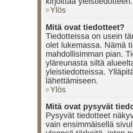
kirjoittaa yleistiedotteen.
Ylös
Mitä ovat tiedotteet?
Tiedotteissa on usein tär
olet lukemassa. Nämä ti
mahdollisimman pian. Ti
yläreunasta siltä alueelt
yleistiedotteissa. Ylläpi
lähettämiseen.
Ylös
Mitä ovat pysyvät tied
Pysyvät tiedotteet näkyv
vain ensimmäisellä sivul