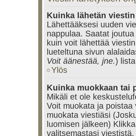
Kuinka lähetän viesti
Lähettääksesi uuden vie
nappulaa. Saatat joutua
kuin voit lähettää viestin
lueteltuna sivun alalaida
Voit äänestää, jne.
) lista
Ylös
Kuinka muokkaan tai p
Mikäli et ole keskusteluf
Voit muokata ja poistaa 
muokata viestiäsi (Josku
luomisen jälkeen) Klikk
valitsemastasi viestistä.