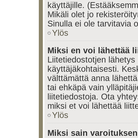
käyttäjille. (Estääksem
Mikäli olet jo rekisteröi
Sinulla ei ole tarvitavia 
Ylös
Miksi en voi lähettää l
Liitetiedostotjen lähetys 
käyttäjäkohtaisesti. Kesk
välttämättä anna lähettää 
tai ehkäpä vain ylläpitä
liitetiedostoja. Ota yhte
miksi et voi lähettää liitte
Ylös
Miksi sain varoitukse