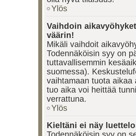
Ylös
Vaihdoin aikavyöhykett
väärin!
Mikäli vaihdoit aikavyöh
Todennäköisin syy on pä
tuttavallisemmin kesäaik
suomessa). Keskustelufo
vaihtamaan tuota aikaa a
tuo aika voi heittää tunn
verrattuna.
Ylös
Kieltäni ei näy luettel
Todennäköisin syy on se,