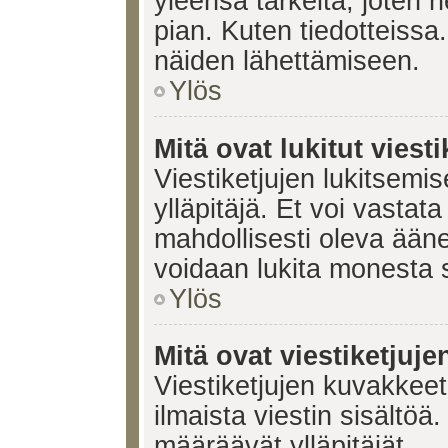
yleensä tärkeitä, joten 
pian. Kuten tiedotteissa.
näiden lähettämiseen.
Ylös
Mitä ovat lukitut viesti
Viestiketjujen lukitsemis
ylläpitäjä. Et voi vastata
mahdollisesti oleva ääne
voidaan lukita monesta 
Ylös
Mitä ovat viestiketjuj
Viestiketjujen kuvakkeet 
ilmaista viestin sisältö
määräävät ylläpitäjät.