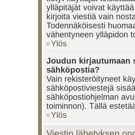
ylläpitäjät voivat käyttä
kirjoita viestiä vain nos
Todennäköisesti huomaat
vähentyneen ylläpidon t
Ylös
Joudun kirjautumaan s
sähköpostia?
Vain rekisteröityneet käy
sähköpostiviestejä sisä
sähköpostiohjelman avulla
toiminnon). Tällä estetää
Ylös
Viestin lähetyksen on