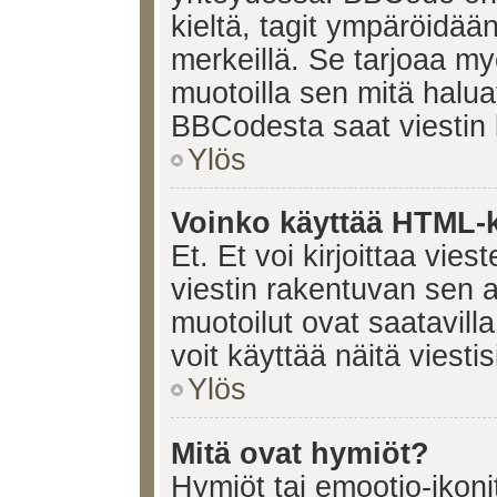
kieltä, tagit ympäröidään 
merkeillä. Se tarjoaa 
muotoilla sen mitä halua
BBCodesta saat viestin k
Ylös
Voinko käyttää HTML-ki
Et. Et voi kirjoittaa vie
viestin rakentuvan sen 
muotoilut ovat saatavi
voit käyttää näitä viesti
Ylös
Mitä ovat hymiöt?
Hymiöt tai emootio-ikonit