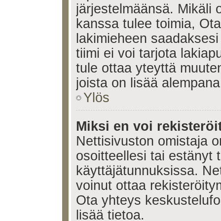
järjestelmäänsä. Mikäli
kanssa tulee toimia, Ota
lakimieheen saadaksesi
tiimi ei voi tarjota lakia
tule ottaa yteyttä muute
joista on lisää alempana
Ylös
Miksi en voi rekisteröi
Nettisivuston omistaja on
osoitteellesi tai estänyt
käyttäjätunnuksissa. Ne
voinut ottaa rekisteröit
Ota yhteys keskustelufoo
lisää tietoa.