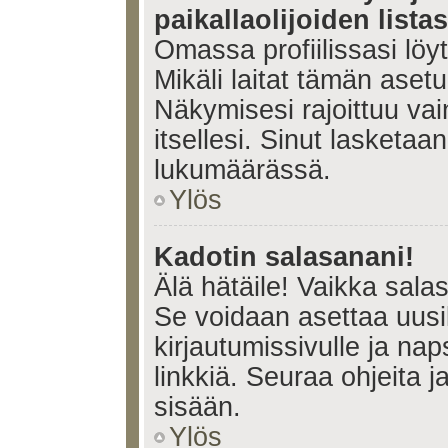
paikallaolijoiden lista
Omassa profiilissasi lö
Mikäli laitat tämän ase
Näkymisesi rajoittuu vain 
itsellesi. Sinut lasketaan 
lukumäärässä.
Ylös
Kadotin salasanani!
Älä hätäile! Vaikka sala
Se voidaan asettaa uus
kirjautumissivulle ja na
linkkiä. Seuraa ohjeita 
sisään.
Ylös