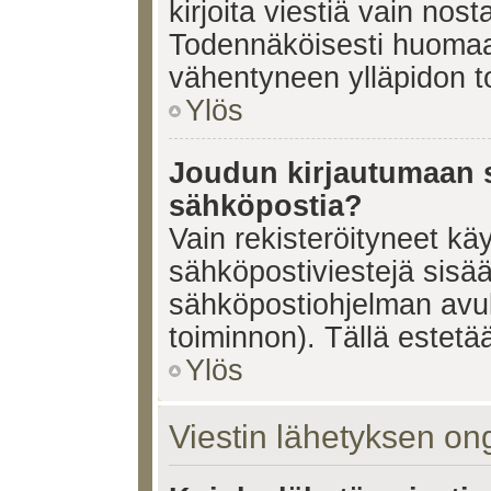
kirjoita viestiä vain nos
Todennäköisesti huomaat
vähentyneen ylläpidon t
Ylös
Joudun kirjautumaan s
sähköpostia?
Vain rekisteröityneet käy
sähköpostiviestejä sisä
sähköpostiohjelman avulla
toiminnon). Tällä estetää
Ylös
Viestin lähetyksen on