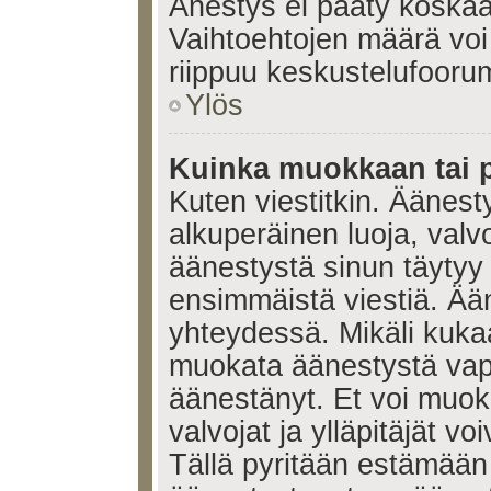
Änestys ei pääty koskaan
Vaihtoehtojen määrä voi 
riippuu keskustelufoorum
Ylös
Kuinka muokkaan tai 
Kuten viestitkin. Äänes
alkuperäinen luoja, valvo
äänestystä sinun täytyy
ensimmäistä viestiä. Ää
yhteydessä. Mikäli kukaa
muokata äänestystä vapa
äänestänyt. Et voi muoka
valvojat ja ylläpitäjät v
Tällä pyritään estämään