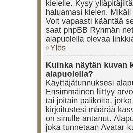
kielelle. Kysy ylläpitäjil
haluamasi kielen. Mikäl
Voit vapaasti kääntää se
saat phpBB Ryhmän netti
alapuolella olevaa linkki
Ylös
Kuinka näytän kuvan k
alapuolella?
Käyttäjätunnuksesi alapu
Ensimmäinen liittyy arv
tai joitain palikoita, jot
kirjoitustesi määrää kas
on sinulle antanut. Alap
joka tunnetaan Avatar-