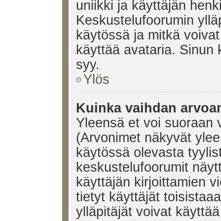
uniikki ja käyttäjän hen
Keskustelufoorumin yllä
käytössä ja mitkä voivat 
käyttää avataria. Sinun k
syy.
Ylös
Kuinka vaihdan arvoa
Yleensä et voi suoraan 
(Arvonimet näkyvät ylee
käytössä olevasta tyyli
keskustelufoorumit näyt
käyttäjän kirjoittamien v
tietyt käyttäjät toisistaa
ylläpitäjät voivat käyttä