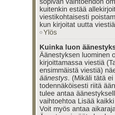
sopivan vaihtoehdon omis
kuitenkin estää allekirj
viestikohtaisesti poistama
kun kirjoitat uutta viestiä
Ylös
Kuinka luon äänestyk
Äänestyksen luominen o
kirjoittamassa viestiä (T
ensimmäistä viestiä) nä
äänestys
. (Mikäli tätä ei
todennäköisesti riitä ä
tulee antaa äänestyksell
vaihtoehtoa Lisää kaikki 
Voit myös antaa aikaraja