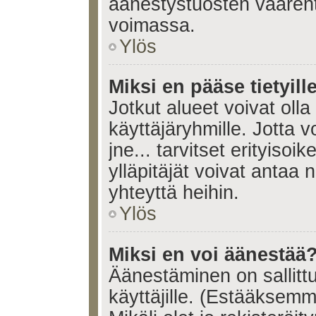
äänestystuosten väären
voimassa.
Ylös
Miksi en pääse tietyille
Jotkut alueet voivat olla ra
käyttäjäryhmille. Jotta vo
jne... tarvitset erityisoi
ylläpitäjät voivat antaa 
yhteyttä heihin.
Ylös
Miksi en voi äänestää
Äänestäminen on sallittu 
käyttäjille. (Estääksem