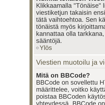
Klikkaamalla "Tönäise" li
viestiketjun takaisin ens
tätä vaihtoehtoa. Sen käy
tönäistä myös kirjoittam
kannattaa olla tarkkana,
sääntöjä.
Ylös
Viestien muotoilu ja vi
Mitä on BBCode?
BBCode on sovellettu HT
määrittelee, voitko käy
poistaa BBCoden käytöst
yhteydessä. BBCode on t