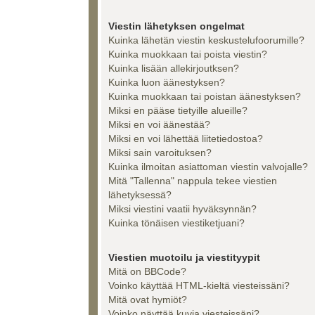
Viestin lähetyksen ongelmat
Kuinka lähetän viestin keskustelufoorumille?
Kuinka muokkaan tai poista viestin?
Kuinka lisään allekirjoutksen?
Kuinka luon äänestyksen?
Kuinka muokkaan tai poistan äänestyksen?
Miksi en pääse tietyille alueille?
Miksi en voi äänestää?
Miksi en voi lähettää liitetiedostoa?
Miksi sain varoituksen?
Kuinka ilmoitan asiattoman viestin valvojalle?
Mitä "Tallenna" nappula tekee viestien
lähetyksessä?
Miksi viestini vaatii hyväksynnän?
Kuinka tönäisen viestiketjuani?
Viestien muotoilu ja viestityypit
Mitä on BBCode?
Voinko käyttää HTML-kieltä viesteissäni?
Mitä ovat hymiöt?
Voinko näyttää kuvia viesteissäni?