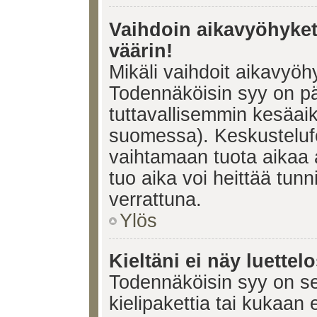
Vaihdoin aikavyöhykett
väärin!
Mikäli vaihdoit aikavyöh
Todennäköisin syy on pä
tuttavallisemmin kesäaik
suomessa). Keskustelufo
vaihtamaan tuota aikaa a
tuo aika voi heittää tunn
verrattuna.
Ylös
Kieltäni ei näy luettel
Todennäköisin syy on se,
kielipakettia tai kukaan 