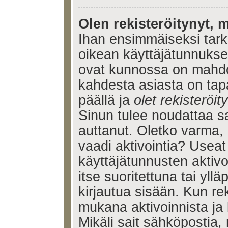
Olen rekisteröitynyt, m
Ihan ensimmäiseksi tarkis
oikean käyttäjätunnukse
ovat kunnossa on mahdol
kahdesta asiasta on tap
päällä ja
olet rekisteröi
Sinun tulee noudattaa sa
auttanut. Oletko varma, 
vaadi aktivointia? Useat
käyttäjätunnusten aktivoi
itse suoritettuna tai yll
kirjautua sisään. Kun reki
mukana aktivoinnista ja 
Mikäli sait sähköpostia, 