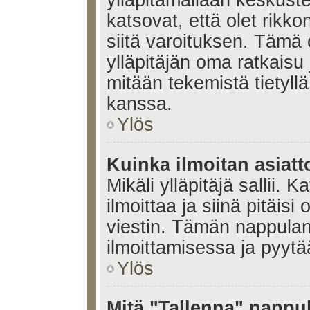
ylläpitämällään keskuste
katsovat, että olet rikko
siitä varoituksen. Tämä
ylläpitäjän oma ratkaisu
mitään tekemistä tietyll
kanssa.
Ylös
Kuinka ilmoitan asiatt
Mikäli ylläpitäjä sallii. K
ilmoittaa ja siinä pitäisi 
viestin. Tämän nappulan
ilmoittamisessa ja pyytää
Ylös
Mitä "Tallenna" nappul