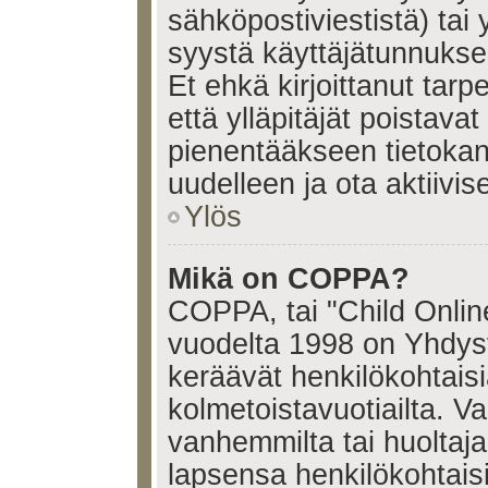
sähköpostiviestistä) tai 
syystä käyttäjätunnukses
Et ehkä kirjoittanut tar
että ylläpitäjät poistavat 
pienentääkseen tietoka
uudelleen ja ota aktiivi
Ylös
Mikä on COPPA?
COPPA, tai "Child Onlin
vuodelta 1998 on Yhdysval
keräävät henkilökohtaisia
kolmetoistavuotiailta. 
vanhemmilta tai huoltajalt
lapsensa henkilökohtais