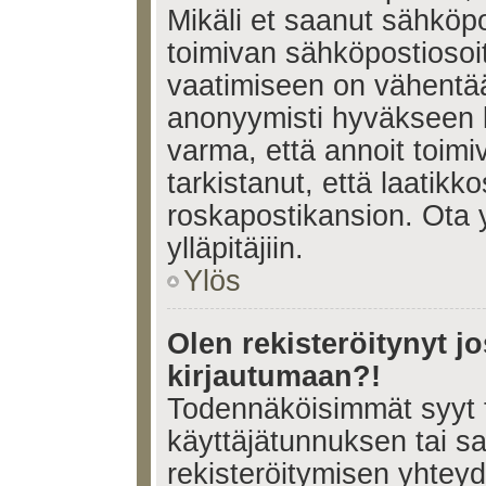
Mikäli et saanut sähköpo
toimivan sähköpostiosoi
vaatimiseen on vähent
anonyymisti hyväkseen k
varma, että annoit toimi
tarkistanut, että laatikk
roskapostikansion. Ota 
ylläpitäjiin.
Ylös
Olen rekisteröitynyt 
kirjautumaan?!
Todennäköisimmät syyt 
käyttäjätunnuksen tai s
rekisteröitymisen yhtey