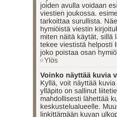
joiden avulla voidaan esi
viestien joukossa. esimerk
tarkoittaa surullista. Nä
hymiöistä viestin kirjoi
miten näitä käytät, sill
tekee viestistä helposti
joko poistaa osan hymiöi
Ylös
Voinko näyttää kuvia v
Kyllä, voit näyttää kuvia
ylläpito on sallinut liite
mahdollisesti lähettää 
keskustelualueelle. Mu
linkittämään kuvan ulkop