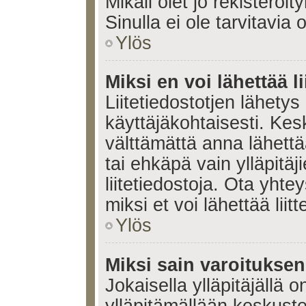
Mikäli olet jo rekisteröi
Sinulla ei ole tarvitavia 
Ylös
Miksi en voi lähettää l
Liitetiedostotjen lähetys 
käyttäjäkohtaisesti. Kesk
välttämättä anna lähettää 
tai ehkäpä vain ylläpitä
liitetiedostoja. Ota yhte
miksi et voi lähettää liitte
Ylös
Miksi sain varoitukse
Jokaisella ylläpitäjällä