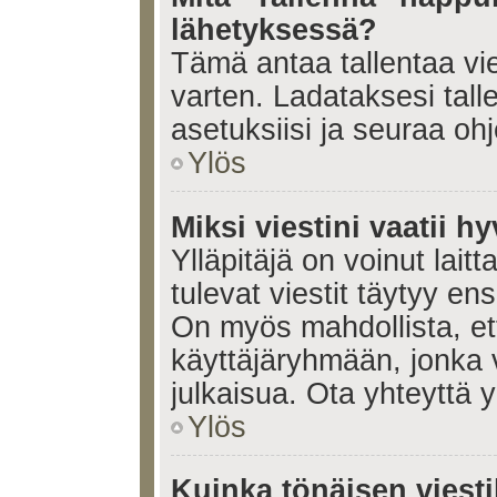
lähetyksessä?
Tämä antaa tallentaa vi
varten. Ladataksesi tall
asetuksiisi ja seuraa ohj
Ylös
Miksi viestini vaatii 
Ylläpitäjä on voinut laitt
tulevat viestit täytyy en
On myös mahdollista, ett
käyttäjäryhmään, jonka v
julkaisua. Ota yhteyttä yl
Ylös
Kuinka tönäisen viesti