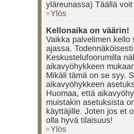
yläreunassa) Täällä voi
Ylös
Kellonaika on väärin!
Vaikka palvelimen kello 
ajassa. Todennäköisesti 
Keskustelufoorumilla nä
aikavyöhykkeen mukaan, 
Mikäli tämä on se syy. 
aikavyöhykkeen asetuksia
Huomaa, että aikavyöhy
muistakin asetuksista on 
käyttäjille. Joten jos et o
olla hyvä tilaisuus!
Ylös