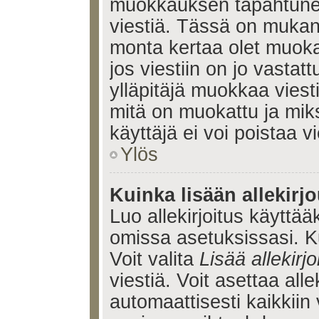
muokkauksen tapahtune
viestiä. Tässä on muka
monta kertaa olet muoka
jos viestiin on jo vastatt
ylläpitäjä muokkaa viesti
mitä on muokattu ja mik
käyttäjä ei voi poistaa vi
Ylös
Kuinka lisään allekirj
Luo allekirjoitus käyttää
omissa asetuksissasi. Ku
Voit valita
Lisää allekirjo
viestiä. Voit asettaa alle
automaattisesti kaikkiin 