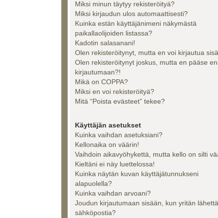
Miksi minun täytyy rekisteröityä?
Miksi kirjaudun ulos automaattisesti?
Kuinka estän käyttäjänimeni näkymästä
paikallaolijoiden listassa?
Kadotin salasanani!
Olen rekisteröitynyt, mutta en voi kirjautua sis
Olen rekisteröitynyt joskus, mutta en pääse e
kirjautumaan?!
Mikä on COPPA?
Miksi en voi rekisteröityä?
Mitä “Poista evästeet” tekee?
Käyttäjän asetukset
Kuinka vaihdan asetuksiani?
Kellonaika on väärin!
Vaihdoin aikavyöhykettä, mutta kello on silti vä
Kieltäni ei näy luettelossa!
Kuinka näytän kuvan käyttäjätunnukseni
alapuolella?
Kuinka vaihdan arvoani?
Joudun kirjautumaan sisään, kun yritän lähett
sähköpostia?