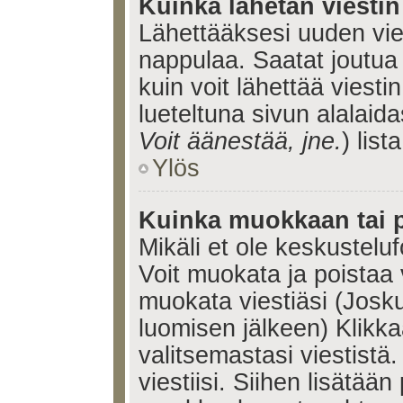
Kuinka lähetän viesti
Lähettääksesi uuden vie
nappulaa. Saatat joutua
kuin voit lähettää viestin
lueteltuna sivun alalaida
Voit äänestää, jne.
) lista
Ylös
Kuinka muokkaan tai p
Mikäli et ole keskusteluf
Voit muokata ja poistaa 
muokata viestiäsi (Josku
luomisen jälkeen) Klikk
valitsemastasi viestistä.
viestiisi. Siihen lisätään