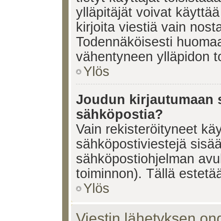
ylläpitäjät voivat käyttä
kirjoita viestiä vain nos
Todennäköisesti huomaat
vähentyneen ylläpidon t
Ylös
Joudun kirjautumaan s
sähköpostia?
Vain rekisteröityneet käy
sähköpostiviestejä sisä
sähköpostiohjelman avulla
toiminnon). Tällä estetää
Ylös
Viestin lähetyksen on