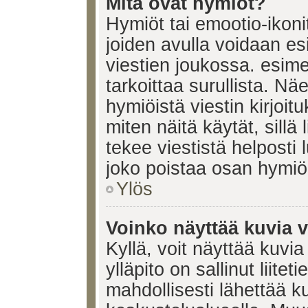
Mitä ovat hymiöt?
Hymiöt tai emootio-ikonit
joiden avulla voidaan esi
viestien joukossa. esimerk
tarkoittaa surullista. Nä
hymiöistä viestin kirjoi
miten näitä käytät, sill
tekee viestistä helposti
joko poistaa osan hymiöi
Ylös
Voinko näyttää kuvia v
Kyllä, voit näyttää kuvia
ylläpito on sallinut liite
mahdollisesti lähettää 