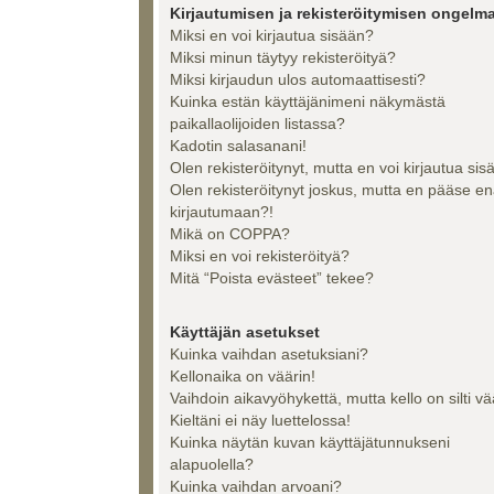
Kirjautumisen ja rekisteröitymisen ongelma
Miksi en voi kirjautua sisään?
Miksi minun täytyy rekisteröityä?
Miksi kirjaudun ulos automaattisesti?
Kuinka estän käyttäjänimeni näkymästä
paikallaolijoiden listassa?
Kadotin salasanani!
Olen rekisteröitynyt, mutta en voi kirjautua sis
Olen rekisteröitynyt joskus, mutta en pääse e
kirjautumaan?!
Mikä on COPPA?
Miksi en voi rekisteröityä?
Mitä “Poista evästeet” tekee?
Käyttäjän asetukset
Kuinka vaihdan asetuksiani?
Kellonaika on väärin!
Vaihdoin aikavyöhykettä, mutta kello on silti vä
Kieltäni ei näy luettelossa!
Kuinka näytän kuvan käyttäjätunnukseni
alapuolella?
Kuinka vaihdan arvoani?