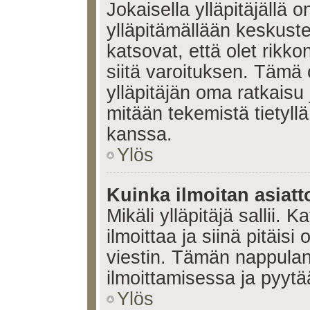
Jokaisella ylläpitäjällä
ylläpitämällään keskuste
katsovat, että olet rikko
siitä varoituksen. Tämä
ylläpitäjän oma ratkaisu
mitään tekemistä tietyll
kanssa.
Ylös
Kuinka ilmoitan asiatt
Mikäli ylläpitäjä sallii. K
ilmoittaa ja siinä pitäisi 
viestin. Tämän nappulan
ilmoittamisessa ja pyytää
Ylös