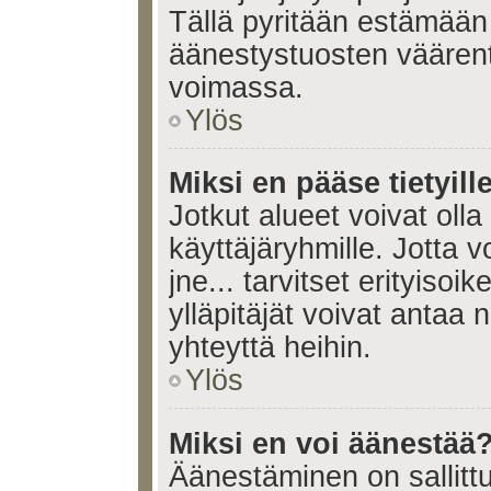
Tällä pyritään estämään
äänestystuosten väären
voimassa.
Ylös
Miksi en pääse tietyille
Jotkut alueet voivat olla ra
käyttäjäryhmille. Jotta vo
jne... tarvitset erityisoi
ylläpitäjät voivat antaa 
yhteyttä heihin.
Ylös
Miksi en voi äänestää
Äänestäminen on sallittu 