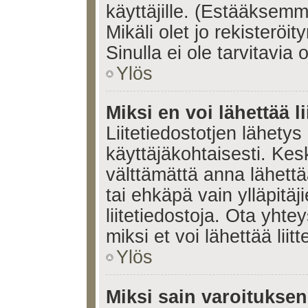
käyttäjille. (Estääksem
Mikäli olet jo rekisteröi
Sinulla ei ole tarvitavia 
Ylös
Miksi en voi lähettää l
Liitetiedostotjen lähetys 
käyttäjäkohtaisesti. Kesk
välttämättä anna lähettää 
tai ehkäpä vain ylläpitä
liitetiedostoja. Ota yhte
miksi et voi lähettää liitte
Ylös
Miksi sain varoitukse