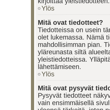
kirjoittaa yleistiedotteen.
Ylös
Mitä ovat tiedotteet?
Tiedotteissa on usein tär
olet lukemassa. Nämä ti
mahdollisimman pian. Ti
yläreunasta siltä alueelt
yleistiedotteissa. Ylläpi
lähettämiseen.
Ylös
Mitä ovat pysyvät tied
Pysyvät tiedotteet näkyv
vain ensimmäisellä sivul