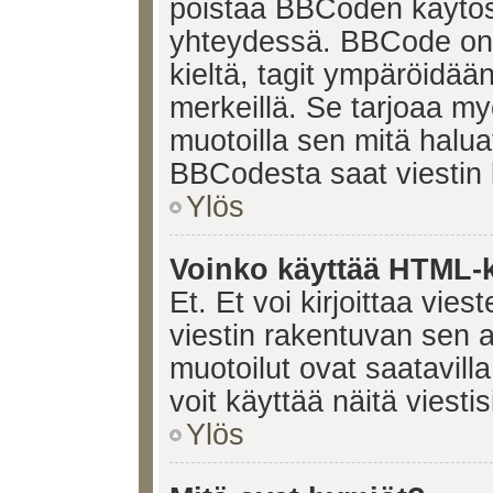
poistaa BBCoden käytöst
yhteydessä. BBCode on t
kieltä, tagit ympäröidään 
merkeillä. Se tarjoaa 
muotoilla sen mitä halua
BBCodesta saat viestin k
Ylös
Voinko käyttää HTML-ki
Et. Et voi kirjoittaa vie
viestin rakentuvan sen 
muotoilut ovat saatavi
voit käyttää näitä viesti
Ylös