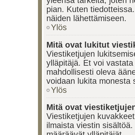
yleensä tärkeitä, joten 
pian. Kuten tiedotteissa.
näiden lähettämiseen.
Ylös
Mitä ovat lukitut viesti
Viestiketjujen lukitsemis
ylläpitäjä. Et voi vastata
mahdollisesti oleva ääne
voidaan lukita monesta 
Ylös
Mitä ovat viestiketjuj
Viestiketjujen kuvakkeet 
ilmaista viestin sisältö
määräävät ylläpitäjät.