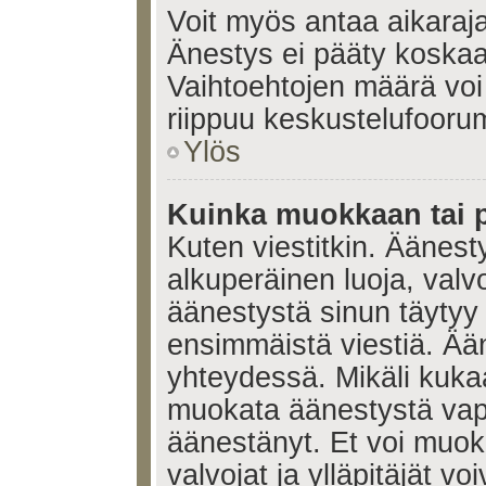
Voit myös antaa aikaraja
Änestys ei pääty koskaan
Vaihtoehtojen määrä voi 
riippuu keskustelufoorum
Ylös
Kuinka muokkaan tai 
Kuten viestitkin. Äänes
alkuperäinen luoja, valvo
äänestystä sinun täytyy
ensimmäistä viestiä. Ää
yhteydessä. Mikäli kukaa
muokata äänestystä vapa
äänestänyt. Et voi muoka
valvojat ja ylläpitäjät v