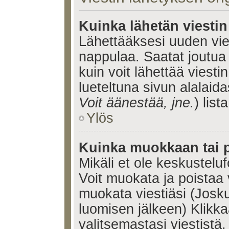
Kuinka lähetän viesti
Lähettääksesi uuden vie
nappulaa. Saatat joutua
kuin voit lähettää viestin
lueteltuna sivun alalaida
Voit äänestää, jne.
) lista
Ylös
Kuinka muokkaan tai p
Mikäli et ole keskusteluf
Voit muokata ja poistaa 
muokata viestiäsi (Josku
luomisen jälkeen) Klikk
valitsemastasi viestistä.