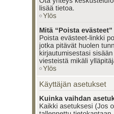
Ota yhteys keskustelufoo
lisää tietoa.
Ylös
Mitä “Poista evästeet”
Poista evästeet-linkki 
jotka pitävät huolen tun
kirjautumisestasi sisään 
viesteistä mikäli ylläpitä
Ylös
Käyttäjän asetukset
Kuinka vaihdan asetuk
Kaikki asetuksesi (Jos ol
tallennettu tietokantaan.