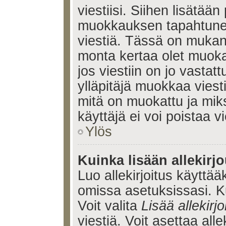
viestiisi. Siihen lisätään
muokkauksen tapahtune
viestiä. Tässä on muka
monta kertaa olet muoka
jos viestiin on jo vastatt
ylläpitäjä muokkaa viesti
mitä on muokattu ja mik
käyttäjä ei voi poistaa vi
Ylös
Kuinka lisään allekirj
Luo allekirjoitus käyttää
omissa asetuksissasi. Ku
Voit valita
Lisää allekirjo
viestiä. Voit asettaa alle