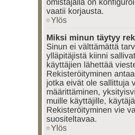
omistajalla on konfiguroi
vaatii korjausta.
Ylös
Miksi minun täytyy rek
Sinun ei välttämättä tar
ylläpitäjistä kiinni salli
käyttäjien lähettää viest
Rekisteröityminen antaa 
jotka eivät ole sallittuja
määrittäminen, yksityisv
muille käyttäjille, käytäj
Rekisteröityminen vie v
suositeltavaa.
Ylös