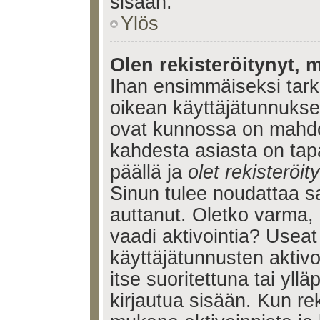
sisään.
Ylös
Olen rekisteröitynyt, m
Ihan ensimmäiseksi tarkis
oikean käyttäjätunnukse
ovat kunnossa on mahdol
kahdesta asiasta on tap
päällä ja
olet rekisteröi
Sinun tulee noudattaa sa
auttanut. Oletko varma, 
vaadi aktivointia? Useat
käyttäjätunnusten aktivoi
itse suoritettuna tai yll
kirjautua sisään. Kun reki