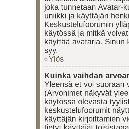
joka tunnetaan Avatar-
uniikki ja käyttäjän hen
Keskustelufoorumin yllä
käytössä ja mitkä voivat 
käyttää avataria. Sinun k
syy.
Ylös
Kuinka vaihdan arvoa
Yleensä et voi suoraan 
(Arvonimet näkyvät ylee
käytössä olevasta tyyli
keskustelufoorumit näyt
käyttäjän kirjoittamien v
tietyt käyttäjät toisistaa