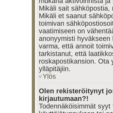
mukana aktivoinnista ja 
Mikäli sait sähköpostia, 
Mikäli et saanut sähköpo
toimivan sähköpostiosoi
vaatimiseen on vähent
anonyymisti hyväkseen k
varma, että annoit toimi
tarkistanut, että laatikk
roskapostikansion. Ota 
ylläpitäjiin.
Ylös
Olen rekisteröitynyt 
kirjautumaan?!
Todennäköisimmät syyt 