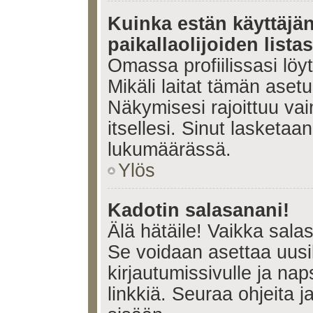
Kuinka estän käyttäjä
paikallaolijoiden lista
Omassa profiilissasi lö
Mikäli laitat tämän ase
Näkymisesi rajoittuu vain 
itsellesi. Sinut lasketaan 
lukumäärässä.
Ylös
Kadotin salasanani!
Älä hätäile! Vaikka sala
Se voidaan asettaa uus
kirjautumissivulle ja na
linkkiä. Seuraa ohjeita 