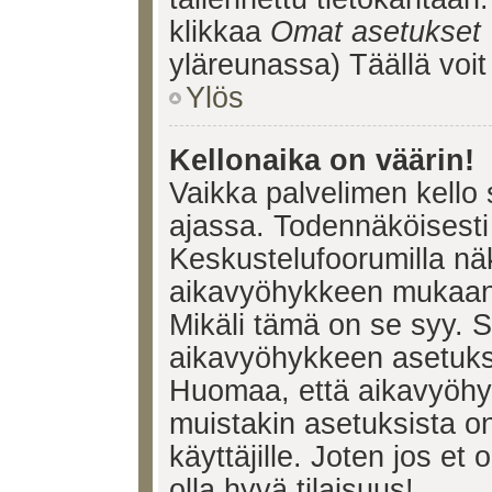
klikkaa
Omat asetukset
yläreunassa) Täällä voi
Ylös
Kellonaika on väärin!
Vaikka palvelimen kello 
ajassa. Todennäköisesti 
Keskustelufoorumilla nä
aikavyöhykkeen mukaan, 
Mikäli tämä on se syy. 
aikavyöhykkeen asetuksia
Huomaa, että aikavyöhy
muistakin asetuksista on 
käyttäjille. Joten jos et o
olla hyvä tilaisuus!