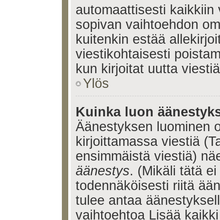
automaattisesti kaikkiin 
sopivan vaihtoehdon omis
kuitenkin estää allekirj
viestikohtaisesti poistama
kun kirjoitat uutta viestiä
Ylös
Kuinka luon äänestyk
Äänestyksen luominen o
kirjoittamassa viestiä (T
ensimmäistä viestiä) nä
äänestys
. (Mikäli tätä ei
todennäköisesti riitä ä
tulee antaa äänestyksell
vaihtoehtoa Lisää kaikki 