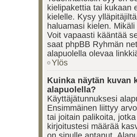
kielipakettia tai kukaan 
kielelle. Kysy ylläpitäjil
haluamasi kielen. Mikäl
Voit vapaasti kääntää se
saat phpBB Ryhmän netti
alapuolella olevaa linkki
Ylös
Kuinka näytän kuvan k
alapuolella?
Käyttäjätunnuksesi alapu
Ensimmäinen liittyy arv
tai joitain palikoita, jot
kirjoitustesi määrää kas
on sinulle antanut. Alap