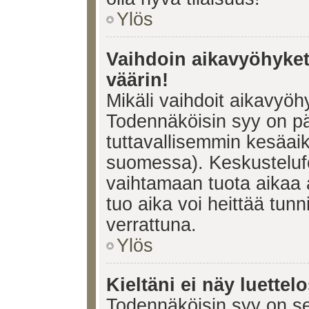
Ylös
Vaihdoin aikavyöhykett
väärin!
Mikäli vaihdoit aikavyöh
Todennäköisin syy on pä
tuttavallisemmin kesäaik
suomessa). Keskustelufo
vaihtamaan tuota aikaa a
tuo aika voi heittää tunn
verrattuna.
Ylös
Kieltäni ei näy luettel
Todennäköisin syy on se,