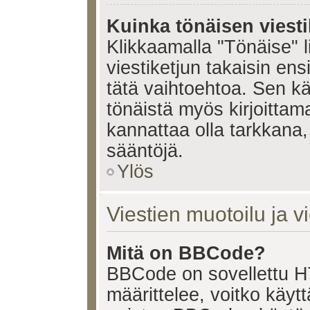
Kuinka tönäisen viesti
Klikkaamalla "Tönäise" li
viestiketjun takaisin ens
tätä vaihtoehtoa. Sen käy
tönäistä myös kirjoittam
kannattaa olla tarkkana,
sääntöjä.
Ylös
Viestien muotoilu ja vi
Mitä on BBCode?
BBCode on sovellettu HT
määrittelee, voitko käy