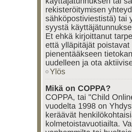
käyttäjätunnuksen tai s
rekisteröitymisen yhtey
sähköpostiviestistä) tai 
syystä käyttäjätunnukses
Et ehkä kirjoittanut tar
että ylläpitäjät poistavat 
pienentääkseen tietoka
uudelleen ja ota aktiivi
Ylös
Mikä on COPPA?
COPPA, tai "Child Onlin
vuodelta 1998 on Yhdysval
keräävät henkilökohtaisia
kolmetoistavuotiailta. 