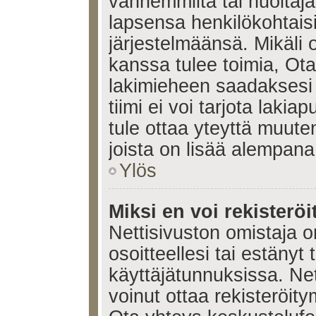
vanhemmilta tai huoltajalt
lapsensa henkilökohtais
järjestelmäänsä. Mikäli
kanssa tulee toimia, Ota
lakimieheen saadaksesi
tiimi ei voi tarjota lakia
tule ottaa yteyttä muute
joista on lisää alempana
Ylös
Miksi en voi rekisteröi
Nettisivuston omistaja on
osoitteellesi tai estänyt
käyttäjätunnuksissa. Ne
voinut ottaa rekisteröit