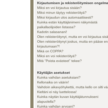
Kirjautumisen ja rekisteröitymisen ongelma
Miksi en voi kirjautua sisään?
Miksi minun täytyy rekisteröityä?
Miksi kirjaudun ulos automaattisesti?
Kuinka estän käyttäjänimeni näkymästä
paikallaolijoiden listassa?
Kadotin salasanani!
Olen rekisteröitynyt, mutta en voi kirjautua sis
Olen rekisteröitynyt joskus, mutta en pääse e
kirjautumaan?!
Mikä on COPPA?
Miksi en voi rekisteröityä?
Mitä “Poista evästeet” tekee?
Käyttäjän asetukset
Kuinka vaihdan asetuksiani?
Kellonaika on väärin!
Vaihdoin aikavyöhykettä, mutta kello on silti vä
Kieltäni ei näy luettelossa!
Kuinka näytän kuvan käyttäjätunnukseni
alapuolella?
Kuinka vaihdan arvoani?