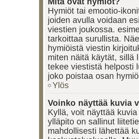
Mitä ovat hymiöt?
Hymiöt tai emootio-ikonit
joiden avulla voidaan esi
viestien joukossa. esimerk
tarkoittaa surullista. Nä
hymiöistä viestin kirjoi
miten näitä käytät, sill
tekee viestistä helposti
joko poistaa osan hymiöi
Ylös
Voinko näyttää kuvia v
Kyllä, voit näyttää kuvia
ylläpito on sallinut liite
mahdollisesti lähettää 