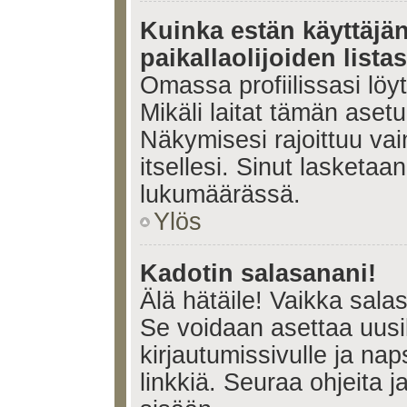
Kuinka estän käyttäjä
paikallaolijoiden lista
Omassa profiilissasi lö
Mikäli laitat tämän ase
Näkymisesi rajoittuu vain 
itsellesi. Sinut lasketaan 
lukumäärässä.
Ylös
Kadotin salasanani!
Älä hätäile! Vaikka sala
Se voidaan asettaa uus
kirjautumissivulle ja na
linkkiä. Seuraa ohjeita 