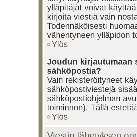
ylläpitäjät voivat käyttä
kirjoita viestiä vain nos
Todennäköisesti huomaat
vähentyneen ylläpidon t
Ylös
Joudun kirjautumaan s
sähköpostia?
Vain rekisteröityneet käy
sähköpostiviestejä sisä
sähköpostiohjelman avulla
toiminnon). Tällä estetää
Ylös
Viestin lähetyksen on