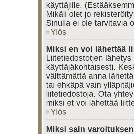
käyttäjille. (Estääksem
Mikäli olet jo rekisteröi
Sinulla ei ole tarvitavia 
Ylös
Miksi en voi lähettää l
Liitetiedostotjen lähetys 
käyttäjäkohtaisesti. Kesk
välttämättä anna lähettää 
tai ehkäpä vain ylläpitä
liitetiedostoja. Ota yhte
miksi et voi lähettää liitte
Ylös
Miksi sain varoitukse