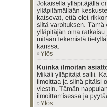
Jokaisella ylläpitäjällä
ylläpitämällään keskuste
katsovat, että olet rikko
siitä varoituksen. Tämä
ylläpitäjän oma ratkaisu
mitään tekemistä tietyll
kanssa.
Ylös
Kuinka ilmoitan asiatt
Mikäli ylläpitäjä sallii. K
ilmoittaa ja siinä pitäisi 
viestin. Tämän nappulan
ilmoittamisessa ja pyytää
Ylös