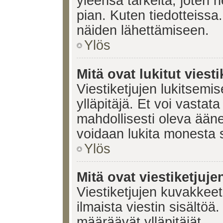
yleensä tärkeitä, joten 
pian. Kuten tiedotteissa.
näiden lähettämiseen.
Ylös
Mitä ovat lukitut viesti
Viestiketjujen lukitsemis
ylläpitäjä. Et voi vastata
mahdollisesti oleva ääne
voidaan lukita monesta 
Ylös
Mitä ovat viestiketjuj
Viestiketjujen kuvakkeet 
ilmaista viestin sisältö
määräävät ylläpitäjät.