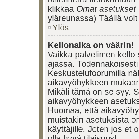
klikkaa
Omat asetukset
yläreunassa) Täällä voi
Ylös
Kellonaika on väärin!
Vaikka palvelimen kello 
ajassa. Todennäköisesti 
Keskustelufoorumilla nä
aikavyöhykkeen mukaan, 
Mikäli tämä on se syy. 
aikavyöhykkeen asetuksia
Huomaa, että aikavyöhy
muistakin asetuksista on 
käyttäjille. Joten jos et o
olla hyvä tilaisuus!