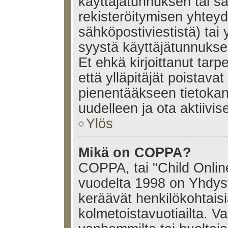
käyttäjätunnuksen tai s
rekisteröitymisen yhtey
sähköpostiviestistä) tai 
syystä käyttäjätunnukses
Et ehkä kirjoittanut tar
että ylläpitäjät poistavat 
pienentääkseen tietoka
uudelleen ja ota aktiivi
Ylös
Mikä on COPPA?
COPPA, tai "Child Onlin
vuodelta 1998 on Yhdysval
keräävät henkilökohtaisia
kolmetoistavuotiailta. 