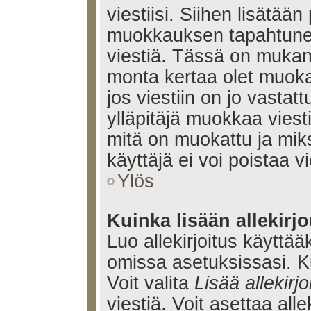
viestiisi. Siihen lisätään
muokkauksen tapahtune
viestiä. Tässä on muka
monta kertaa olet muoka
jos viestiin on jo vastatt
ylläpitäjä muokkaa viesti
mitä on muokattu ja mik
käyttäjä ei voi poistaa vi
Ylös
Kuinka lisään allekirj
Luo allekirjoitus käyttää
omissa asetuksissasi. Ku
Voit valita
Lisää allekirjo
viestiä. Voit asettaa alle