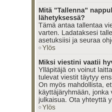
Mitä "Tallenna" nappul
lähetyksessä?
Tämä antaa tallentaa vi
varten. Ladataksesi tall
asetuksiisi ja seuraa ohj
Ylös
Miksi viestini vaatii 
Ylläpitäjä on voinut laitt
tulevat viestit täytyy en
On myös mahdollista, ett
käyttäjäryhmään, jonka v
julkaisua. Ota yhteyttä yl
Ylös