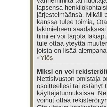
vanhemmilta tai huoltajalt
lapsensa henkilökohtais
järjestelmäänsä. Mikäli
kanssa tulee toimia, Ota
lakimieheen saadaksesi
tiimi ei voi tarjota lakia
tule ottaa yteyttä muute
joista on lisää alempana
Ylös
Miksi en voi rekisteröi
Nettisivuston omistaja on
osoitteellesi tai estänyt
käyttäjätunnuksissa. Ne
voinut ottaa rekisteröit