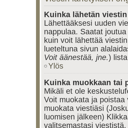
Kuinka lähetän viesti
Lähettääksesi uuden vie
nappulaa. Saatat joutua
kuin voit lähettää viestin
lueteltuna sivun alalaida
Voit äänestää, jne.
) lista
Ylös
Kuinka muokkaan tai p
Mikäli et ole keskusteluf
Voit muokata ja poistaa 
muokata viestiäsi (Josku
luomisen jälkeen) Klikk
valitsemastasi viestistä.