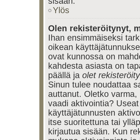
sisään.
Ylös
Olen rekisteröitynyt, m
Ihan ensimmäiseksi tarkis
oikean käyttäjätunnukse
ovat kunnossa on mahdol
kahdesta asiasta on tap
päällä ja
olet rekisteröi
Sinun tulee noudattaa sa
auttanut. Oletko varma, 
vaadi aktivointia? Useat
käyttäjätunnusten aktivoi
itse suoritettuna tai yll
kirjautua sisään. Kun reki