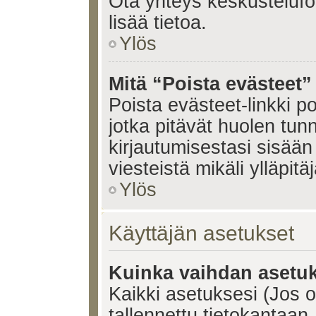
Ota yhteys keskustelufoo
lisää tietoa.
Ylös
Mitä “Poista evästeet”
Poista evästeet-linkki 
jotka pitävät huolen tun
kirjautumisestasi sisään 
viesteistä mikäli ylläpitä
Ylös
Käyttäjän asetukset
Kuinka vaihdan asetuk
Kaikki asetuksesi (Jos ol
tallennettu tietokantaan.