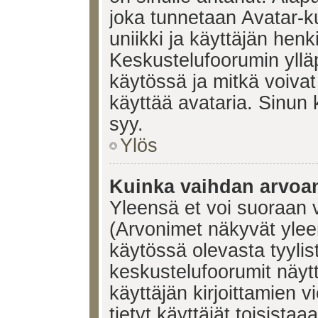
joka tunnetaan Avatar-
uniikki ja käyttäjän hen
Keskustelufoorumin yllä
käytössä ja mitkä voivat 
käyttää avataria. Sinun k
syy.
Ylös
Kuinka vaihdan arvoa
Yleensä et voi suoraan 
(Arvonimet näkyvät ylee
käytössä olevasta tyyli
keskustelufoorumit näyt
käyttäjän kirjoittamien v
tietyt käyttäjät toisistaa