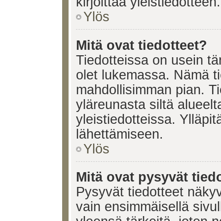
kirjoittaa yleistiedotteen.
Ylös
Mitä ovat tiedotteet?
Tiedotteissa on usein tär
olet lukemassa. Nämä ti
mahdollisimman pian. Ti
yläreunasta siltä alueelt
yleistiedotteissa. Ylläpi
lähettämiseen.
Ylös
Mitä ovat pysyvät tied
Pysyvät tiedotteet näkyv
vain ensimmäisellä sivul