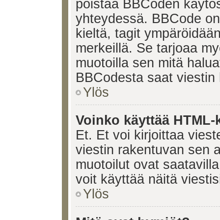
poistaa BBCoden käytöst
yhteydessä. BBCode on t
kieltä, tagit ympäröidään 
merkeillä. Se tarjoaa 
muotoilla sen mitä halua
BBCodesta saat viestin k
Ylös
Voinko käyttää HTML-ki
Et. Et voi kirjoittaa vie
viestin rakentuvan sen 
muotoilut ovat saatavi
voit käyttää näitä viesti
Ylös