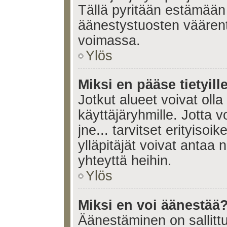
Tällä pyritään estämään
äänestystuosten väären
voimassa.
Ylös
Miksi en pääse tietyille
Jotkut alueet voivat olla ra
käyttäjäryhmille. Jotta vo
jne... tarvitset erityisoi
ylläpitäjät voivat antaa 
yhteyttä heihin.
Ylös
Miksi en voi äänestää
Äänestäminen on sallittu 