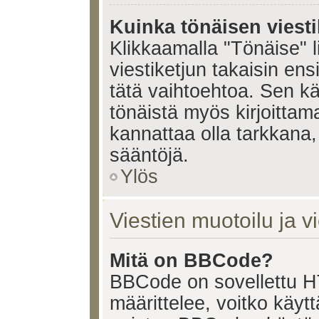
Kuinka tönäisen viesti
Klikkaamalla "Tönäise" li
viestiketjun takaisin ens
tätä vaihtoehtoa. Sen käy
tönäistä myös kirjoittam
kannattaa olla tarkkana,
sääntöjä.
Ylös
Viestien muotoilu ja vi
Mitä on BBCode?
BBCode on sovellettu HT
määrittelee, voitko käy