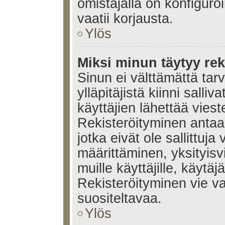
omistajalla on konfiguroi
vaatii korjausta.
Ylös
Miksi minun täytyy rek
Sinun ei välttämättä tar
ylläpitäjistä kiinni salli
käyttäjien lähettää viest
Rekisteröityminen antaa 
jotka eivät ole sallittuja
määrittäminen, yksityisv
muille käyttäjille, käytäj
Rekisteröityminen vie v
suositeltavaa.
Ylös