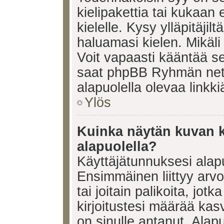
kielipakettia tai kukaan 
kielelle. Kysy ylläpitäjil
haluamasi kielen. Mikäl
Voit vapaasti kääntää se
saat phpBB Ryhmän netti
alapuolella olevaa linkki
Ylös
Kuinka näytän kuvan k
alapuolella?
Käyttäjätunnuksesi alapu
Ensimmäinen liittyy arv
tai joitain palikoita, jot
kirjoitustesi määrää kas
on sinulle antanut. Alap