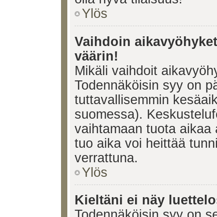
Ylös
Vaihdoin aikavyöhykett
väärin!
Mikäli vaihdoit aikavyöh
Todennäköisin syy on pä
tuttavallisemmin kesäaik
suomessa). Keskustelufo
vaihtamaan tuota aikaa a
tuo aika voi heittää tunn
verrattuna.
Ylös
Kieltäni ei näy luettel
Todennäköisin syy on se,