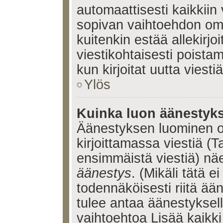
automaattisesti kaikkiin 
sopivan vaihtoehdon omis
kuitenkin estää allekirj
viestikohtaisesti poistama
kun kirjoitat uutta viestiä
Ylös
Kuinka luon äänestyk
Äänestyksen luominen o
kirjoittamassa viestiä (T
ensimmäistä viestiä) nä
äänestys
. (Mikäli tätä ei
todennäköisesti riitä ä
tulee antaa äänestyksell
vaihtoehtoa Lisää kaikki 