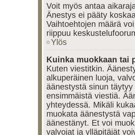
Voit myös antaa aikaraja
Änestys ei pääty koskaan
Vaihtoehtojen määrä voi 
riippuu keskustelufoorum
Ylös
Kuinka muokkaan tai 
Kuten viestitkin. Äänes
alkuperäinen luoja, valvo
äänestystä sinun täytyy
ensimmäistä viestiä. Ää
yhteydessä. Mikäli kukaa
muokata äänestystä vapa
äänestänyt. Et voi muoka
valvojat ja ylläpitäjät v