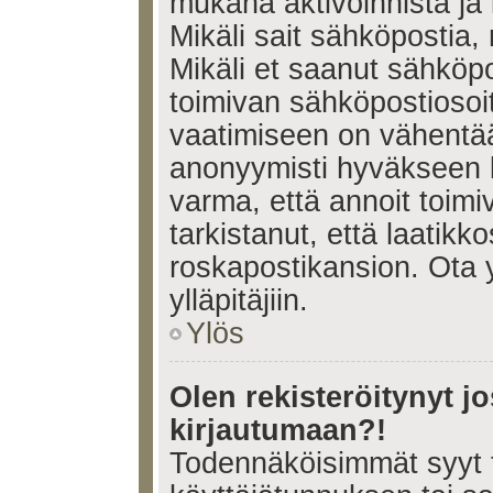
mukana aktivoinnista ja 
Mikäli sait sähköpostia, 
Mikäli et saanut sähköpo
toimivan sähköpostiosoi
vaatimiseen on vähent
anonyymisti hyväkseen k
varma, että annoit toimi
tarkistanut, että laatikk
roskapostikansion. Ota 
ylläpitäjiin.
Ylös
Olen rekisteröitynyt 
kirjautumaan?!
Todennäköisimmät syyt 