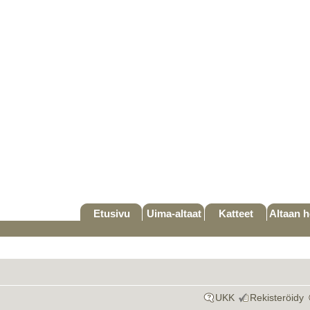
Etusivu
Uima-altaat
Katteet
Altaan h
UKK
Rekisteröidy