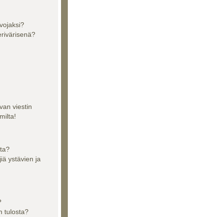
vojaksi?
erivärisenä?
van viestin
milta!
sta?
jiä ystävien ja
?
n tulosta?