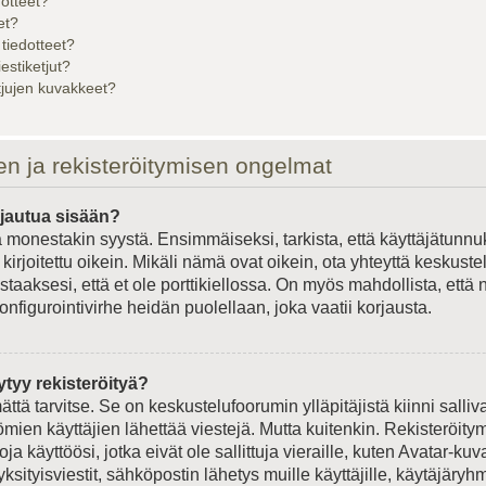
dotteet?
et?
 tiedotteet?
iestiketjut?
etjujen kuvakkeet?
en ja rekisteröitymisen ongelmat
rjautua sisään?
 monestakin syystä. Ensimmäiseksi, tarkista, että käyttäjätunnu
kirjoitettu oikein. Mikäli nämä ovat oikein, ota yhteyttä keskust
staaksesi, että et ole porttikiellossa. On myös mahdollista, että 
onfigurointivirhe heidän puolellaan, joka vaatii korjausta.
ytyy rekisteröityä?
ättä tarvitse. Se on keskustelufoorumin ylläpitäjistä kiinni salliv
ömien käyttäjien lähettää viestejä. Mutta kuitenkin. Rekisteröit
ja käyttöösi, jotka eivät ole sallittuja vieraille, kuten Avatar-kuv
ksityisviestit, sähköpostin lähetys muille käyttäjille, käytäjäryhmä