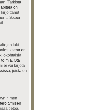
an (Tarkista
läpitäjä on
kirjoittanut
ienentääkseen
ihin.
ltojen laki
 Vaatimuksena on
kilökohtaisia
 toimia, Ota
 ei voi tarjota
sissa, joista on
ietyn nimen
steröitymisen
isää tietoa.