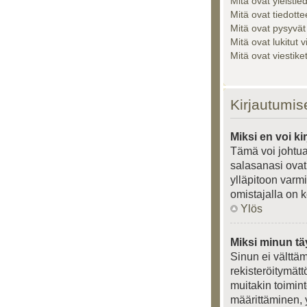
Mitä ovat yleistie
Mitä ovat tiedotte
Mitä ovat pysyvät
Mitä ovat lukitut v
Mitä ovat viestik
Kirjautumis
Miksi en voi ki
Tämä voi johtua
salasanasi ovat 
ylläpitoon varmi
omistajalla on k
Ylös
Miksi minun tä
Sinun ei välttäm
rekisteröitymätt
muitakin toiminto
määrittäminen, y