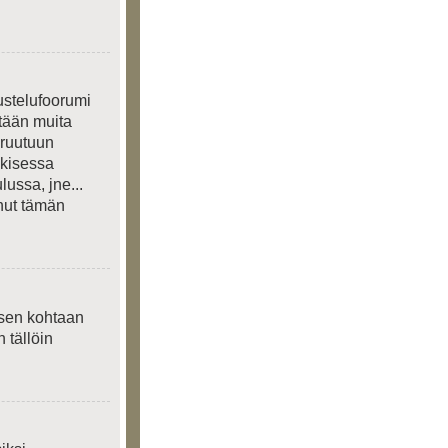
ustelufoorumi
etään muita
 ruutuun
lkisessa
lussa, jne...
anut tämän
ksen kohtaan
n tällöin