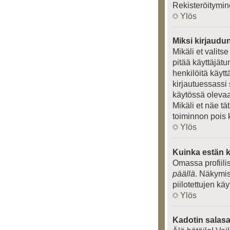
Rekisteröitymin
Ylös
Miksi kirjaudu
Mikäli et valits
pitää käyttäjät
henkilöitä käytt
kirjautuessassi 
käytössä olevaa 
Mikäli et näe tä
toiminnon pois 
Ylös
Kuinka estän k
Omassa profiili
päällä
. Näkymise
piilotettujen kä
Ylös
Kadotin salasa