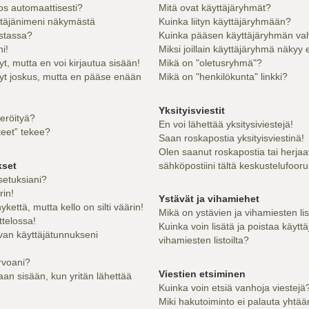
los automaattisesti?
Mitä ovat käyttäjäryhmät?
ttäjänimeni näkymästä
Kuinka liityn käyttäjäryhmään?
istassa?
Kuinka pääsen käyttäjäryhmän val
i!
Miksi joillain käyttäjäryhmä näkyy 
yt, mutta en voi kirjautua sisään!
Mikä on "oletusryhmä"?
nyt joskus, mutta en pääse enään
Mikä on "henkilökunta" linkki?
Yksityisviestit
teröityä?
En voi lähettää yksitysiviestejä!
teet” tekee?
Saan roskapostia yksityisviestinä!
Olen saanut roskapostia tai herjaa
kset
sähköpostiini tältä keskustelufooru
setuksiani?
rin!
Ystävät ja vihamiehet
kettä, mutta kello on silti väärin!
Mikä on ystävien ja vihamiesten li
ttelossa!
Kuinka voin lisätä ja poistaa käyttä
van käyttäjätunnukseni
vihamiesten listoilta?
rvoani?
Viestien etsiminen
an sisään, kun yritän lähettää
Kuinka voin etsiä vanhoja viestejä
Miki hakutoiminto ei palauta yhtää