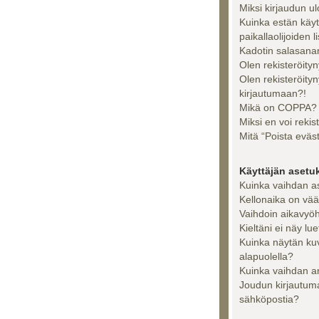
Miksi kirjaudun u
Kuinka estän käy
paikallaolijoiden l
Kadotin salasanan
Olen rekisteröityn
Olen rekisteröity
kirjautumaan?!
Mikä on COPPA?
Miksi en voi rekis
Mitä “Poista eväs
Käyttäjän asetu
Kuinka vaihdan a
Kellonaika on vää
Vaihdoin aikavyöhy
Kieltäni ei näy lue
Kuinka näytän ku
alapuolella?
Kuinka vaihdan a
Joudun kirjautuma
sähköpostia?