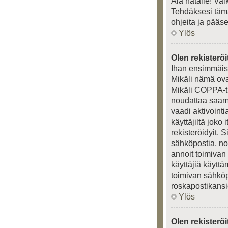
Älä hätäile! Va
Tehdäksesi tämä
ohjeita ja pääs
Ylös
Olen rekisteröi
Ihan ensimmäisek
Mikäli nämä ova
Mikäli COPPA-tu
noudattaa saamia
vaadi aktivointi
käyttäjiltä joko
rekisteröidyit. 
sähköpostia, nou
annoit toimivan
käyttäjiä käytt
toimivan sähköpo
roskapostikansio
Ylös
Olen rekisterö