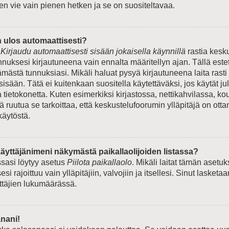
en vie vain pienen hetken ja se on suositeltavaa.
n ulos automaattisesti?
e
Kirjaudu automaattisesti sisään jokaisella käynnillä
rastia kesk
unnuksesi kirjautuneena vain ennalta määritellyn ajan. Tällä est
ämästä tunnuksiasi. Mikäli haluat pysyä kirjautuneena laita rasti
sisään. Tätä ei kuitenkaan suositella käytettäväksi, jos käytät ju
tietokonetta. Kuten esimerkiksi kirjastossa, nettikahvilassa, kou
tä ruutua se tarkoittaa, että keskustelufoorumin ylläpitäjä on ott
käytöstä.
äyttäjänimeni näkymästä paikallaolijoiden listassa?
ssasi löytyy asetus
Piilota paikallaolo
. Mikäli laitat tämän asetu
si rajoittuu vain ylläpitäjiin, valvojiin ja itsellesi. Sinut lasketaa
yttäjien lukumäärässä.
nani!