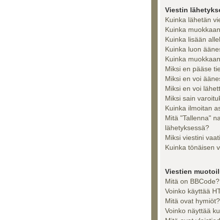
Viestin lähetyk
Kuinka lähetän vi
Kuinka muokkaan t
Kuinka lisään alle
Kuinka luon ääne
Kuinka muokkaan 
Miksi en pääse tiet
Miksi en voi ään
Miksi en voi lähet
Miksi sain varoit
Kuinka ilmoitan as
Mitä "Tallenna" n
lähetyksessä?
Miksi viestini vaa
Kuinka tönäisen v
Viestien muotoilu
Mitä on BBCode?
Voinko käyttää HT
Mitä ovat hymiöt?
Voinko näyttää ku