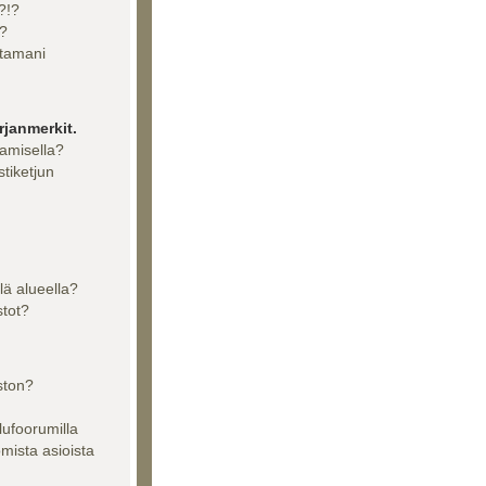
?!?
??
ttamani
rjanmerkit.
aamisella?
stiketjun
llä alueella?
stot?
ston?
lufoorumilla
tomista asioista