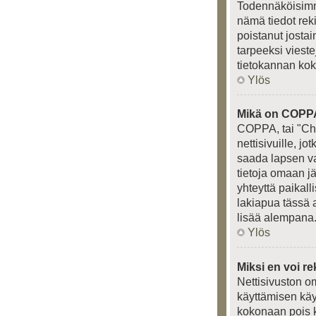
Todennäköisimmä
nämä tiedot rek
poistanut jostai
tarpeeksi vieste
tietokannan kok
Ylös
Mikä on COPP
COPPA, tai "Chi
nettisivuille, j
saada lapsen van
tietoja omaan j
yhteyttä paikal
lakiapua tässä a
lisää alempana
Ylös
Miksi en voi re
Nettisivuston om
käyttämisen käy
kokonaan pois k