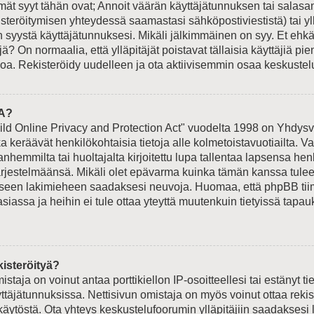
t syyt tähän ovat; Annoit väärän käyttäjätunnuksen tai salasan
isteröitymisen yhteydessä saamastasi sähköpostiviestistä) tai yl
n syystä käyttäjätunnuksesi. Mikäli jälkimmäinen on syy. Et ehkä 
jä? On normaalia, että ylläpitäjät poistavat tällaisia käyttäjiä p
oa. Rekisteröidy uudelleen ja ota aktiivisemmin osaa keskustelu
A?
ld Online Privacy and Protection Act" vuodelta 1998 on Yhdysva
otka keräävät henkilökohtaisia tietoja alle kolmetoistavuotiailta.
hemmilta tai huoltajalta kirjoitettu lupa tallentaa lapsensa hen
ärjestelmäänsä. Mikäli olet epävarma kuinka tämän kanssa tulee
liseen lakimieheen saadaksesi neuvoja. Huomaa, että phpBB tiimi
siassa ja heihin ei tule ottaa yteyttä muutenkuin tietyissä tapauk
.
kisteröityä?
istaja on voinut antaa porttikiellon IP-osoitteellesi tai estänyt t
ttäjätunnuksissa. Nettisivun omistaja on myös voinut ottaa reki
äytöstä. Ota yhteys keskustelufoorumin ylläpitäjiin saadaksesi l