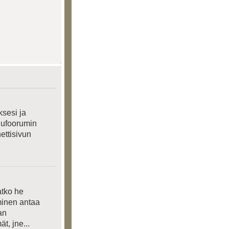
ksesi ja
elufoorumin
nettisivun
atko he
yminen antaa
an
t, jne...