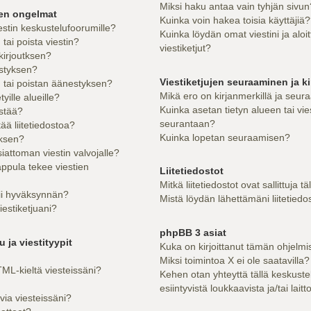
Miksi haku antaa vain tyhjän sivun
sen ongelmat
Kuinka voin hakea toisia käyttäjiä
estin keskustelufoorumille?
Kuinka löydän omat viestini ja aloi
ai poista viestin?
viestiketjut?
kirjoutksen?
styksen?
Viestiketjujen seuraaminen ja ki
tai poistan äänestyksen?
Mikä ero on kirjanmerkillä ja seur
yille alueille?
Kuinka asetan tietyn alueen tai vie
estää?
seurantaan?
tää liitetiedostoa?
Kuinka lopetan seuraamisen?
uksen?
iattoman viestin valvojalle?
appula tekee viestien
Liitetiedostot
Mitkä liitetiedostot ovat sallittuja tä
tii hyväksynnän?
Mistä löydän lähettämäni liitetiedo
iestiketjuani?
phpBB 3 asiat
 ja viestityypit
Kuka on kirjoittanut tämän ohjelmi
Miksi toimintoa X ei ole saatavilla?
ML-kieltä viesteissäni?
Kehen otan yhteyttä tällä keskuste
esiintyvistä loukkaavista ja/tai lait
via viesteissäni?