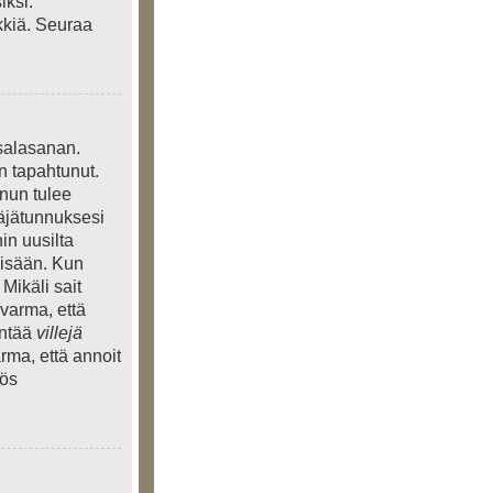
iksi.
kkiä. Seuraa
 salasanan.
n tapahtunut.
inun tulee
täjätunnuksesi
in uusilta
 sisään. Kun
 Mikäli sait
 varma, että
entää
villejä
rma, että annoit
yös