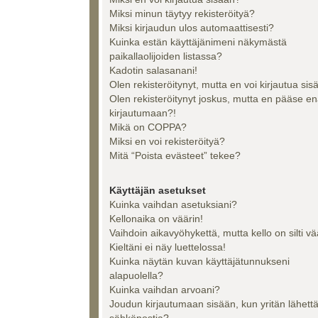
Miksi minun täytyy rekisteröityä?
Miksi kirjaudun ulos automaattisesti?
Kuinka estän käyttäjänimeni näkymästä
paikallaolijoiden listassa?
Kadotin salasanani!
Olen rekisteröitynyt, mutta en voi kirjautua sis
Olen rekisteröitynyt joskus, mutta en pääse e
kirjautumaan?!
Mikä on COPPA?
Miksi en voi rekisteröityä?
Mitä “Poista evästeet” tekee?
Käyttäjän asetukset
Kuinka vaihdan asetuksiani?
Kellonaika on väärin!
Vaihdoin aikavyöhykettä, mutta kello on silti vä
Kieltäni ei näy luettelossa!
Kuinka näytän kuvan käyttäjätunnukseni
alapuolella?
Kuinka vaihdan arvoani?
Joudun kirjautumaan sisään, kun yritän lähett
sähköpostia?