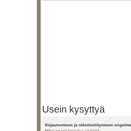
Usein kysyttyä
Kirjautumisen ja rekisteröitymisen ongelma
Miksi en voi kirjautua sisään?