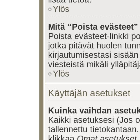
Ylös
Mitä “Poista evästeet”
Poista evästeet-linkki 
jotka pitävät huolen tun
kirjautumisestasi sisään 
viesteistä mikäli ylläpitä
Ylös
Käyttäjän asetukset
Kuinka vaihdan asetuk
Kaikki asetuksesi (Jos ol
tallennettu tietokantaan.
klikkaa
Omat asetukset