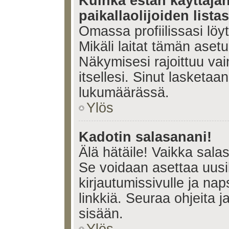
Kuinka estän käyttäjä
paikallaolijoiden lista
Omassa profiilissasi lö
Mikäli laitat tämän ase
Näkymisesi rajoittuu vain 
itsellesi. Sinut lasketaan 
lukumäärässä.
Ylös
Kadotin salasanani!
Älä hätäile! Vaikka sala
Se voidaan asettaa uus
kirjautumissivulle ja na
linkkiä. Seuraa ohjeita 
sisään.