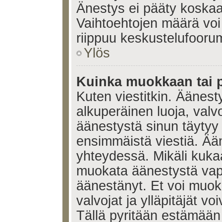
Änestys ei pääty koskaan
Vaihtoehtojen määrä voi 
riippuu keskustelufoorum
Ylös
Kuinka muokkaan tai 
Kuten viestitkin. Äänes
alkuperäinen luoja, valvo
äänestystä sinun täytyy
ensimmäistä viestiä. Ää
yhteydessä. Mikäli kukaa
muokata äänestystä vapa
äänestänyt. Et voi muoka
valvojat ja ylläpitäjät v
Tällä pyritään estämään