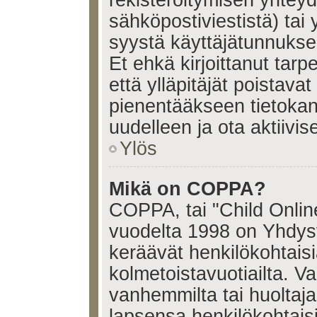
sähköpostiviestistä) tai 
syystä käyttäjätunnukses
Et ehkä kirjoittanut tar
että ylläpitäjät poistavat 
pienentääkseen tietoka
uudelleen ja ota aktiivi
Ylös
Mikä on COPPA?
COPPA, tai "Child Onlin
vuodelta 1998 on Yhdysval
keräävät henkilökohtaisia
kolmetoistavuotiailta. 
vanhemmilta tai huoltajalt
lapsensa henkilökohtais