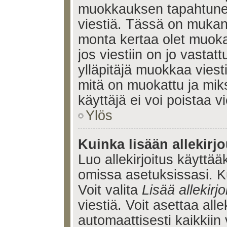
muokkauksen tapahtune
viestiä. Tässä on muka
monta kertaa olet muoka
jos viestiin on jo vastatt
ylläpitäjä muokkaa viesti
mitä on muokattu ja mik
käyttäjä ei voi poistaa vi
Ylös
Kuinka lisään allekirj
Luo allekirjoitus käyttää
omissa asetuksissasi. Ku
Voit valita
Lisää allekirjo
viestiä. Voit asettaa alle
automaattisesti kaikkiin 