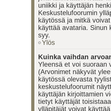
uniikki ja käyttäjän hen
Keskustelufoorumin yllä
käytössä ja mitkä voivat 
käyttää avataria. Sinun k
syy.
Ylös
Kuinka vaihdan arvoa
Yleensä et voi suoraan 
(Arvonimet näkyvät ylee
käytössä olevasta tyyli
keskustelufoorumit näyt
käyttäjän kirjoittamien v
tietyt käyttäjät toisistaa
ylläpitäjät voivat käyttä