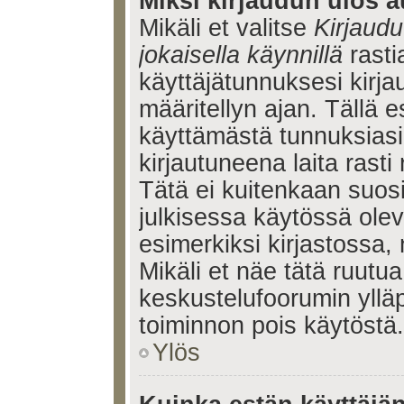
Miksi kirjaudun ulos a
Mikäli et valitse
Kirjaudu
jokaisella käynnillä
rasti
käyttäjätunnuksesi kirj
määritellyn ajan. Tällä e
käyttämästä tunnuksiasi
kirjautuneena laita rasti
Tätä ei kuitenkaan suosi
julkisessa käytössä olev
esimerkiksi kirjastossa, 
Mikäli et näe tätä ruutua
keskustelufoorumin ylläp
toiminnon pois käytöstä.
Ylös