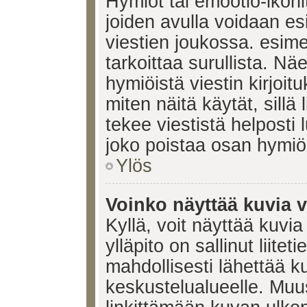
Hymiöt tai emootio-ikonit
joiden avulla voidaan esi
viestien joukossa. esimerk
tarkoittaa surullista. Nä
hymiöistä viestin kirjoi
miten näitä käytät, sill
tekee viestistä helposti
joko poistaa osan hymiöi
Ylös
Voinko näyttää kuvia v
Kyllä, voit näyttää kuvia
ylläpito on sallinut liite
mahdollisesti lähettää 
keskustelualueelle. Mu