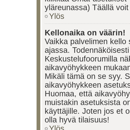
yläreunassa) Täällä voi
Ylös
Kellonaika on väärin!
Vaikka palvelimen kello 
ajassa. Todennäköisesti 
Keskustelufoorumilla nä
aikavyöhykkeen mukaan, 
Mikäli tämä on se syy. 
aikavyöhykkeen asetuksia
Huomaa, että aikavyöhy
muistakin asetuksista on 
käyttäjille. Joten jos et o
olla hyvä tilaisuus!
Ylös