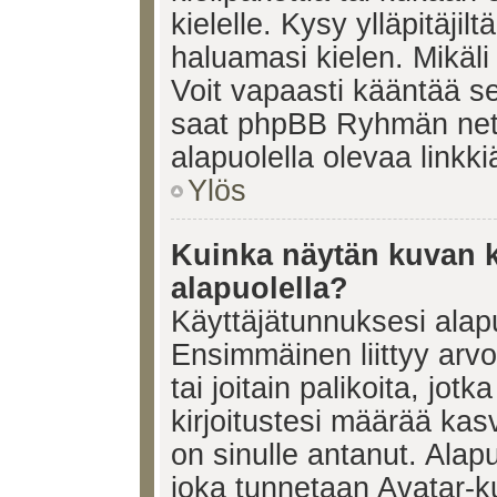
kielelle. Kysy ylläpitäjil
haluamasi kielen. Mikäl
Voit vapaasti kääntää se
saat phpBB Ryhmän netti
alapuolella olevaa linkki
Ylös
Kuinka näytän kuvan k
alapuolella?
Käyttäjätunnuksesi alapu
Ensimmäinen liittyy arv
tai joitain palikoita, jot
kirjoitustesi määrää kas
on sinulle antanut. Alap
joka tunnetaan Avatar-