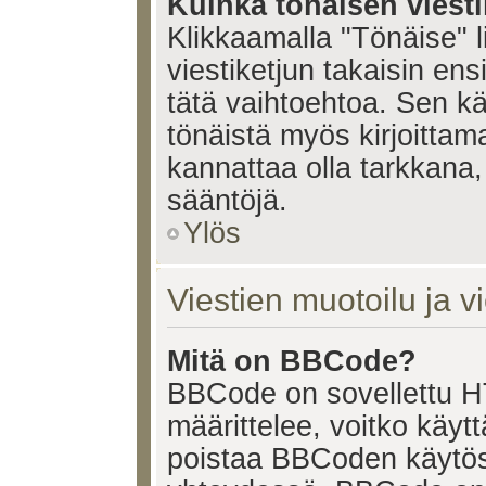
Kuinka tönäisen viesti
Klikkaamalla "Tönäise" li
viestiketjun takaisin ens
tätä vaihtoehtoa. Sen käy
tönäistä myös kirjoittam
kannattaa olla tarkkana,
sääntöjä.
Ylös
Viestien muotoilu ja vi
Mitä on BBCode?
BBCode on sovellettu HT
määrittelee, voitko käy
poistaa BBCoden käytöst