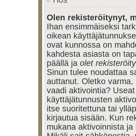
Ylös
Olen rekisteröitynyt, m
Ihan ensimmäiseksi tarkis
oikean käyttäjätunnukse
ovat kunnossa on mahdol
kahdesta asiasta on tap
päällä ja
olet rekisteröi
Sinun tulee noudattaa sa
auttanut. Oletko varma, 
vaadi aktivointia? Useat
käyttäjätunnusten aktivoi
itse suoritettuna tai yll
kirjautua sisään. Kun reki
mukana aktivoinnista ja 