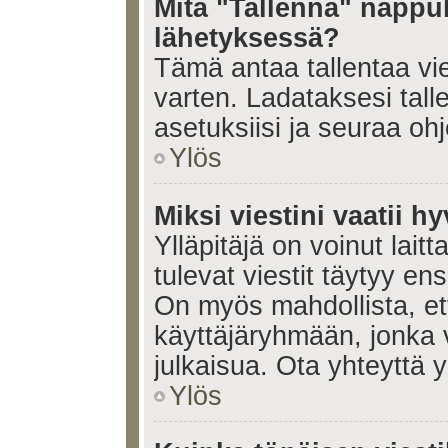
Mitä "Tallenna" nappul
lähetyksessä?
Tämä antaa tallentaa vi
varten. Ladataksesi tall
asetuksiisi ja seuraa ohj
Ylös
Miksi viestini vaatii 
Ylläpitäjä on voinut laitt
tulevat viestit täytyy en
On myös mahdollista, ett
käyttäjäryhmään, jonka v
julkaisua. Ota yhteyttä yl
Ylös