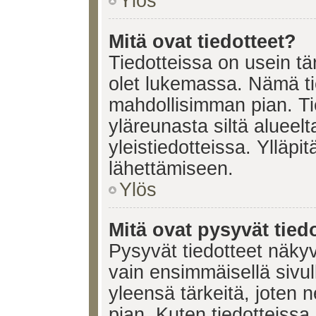
Ylös
Mitä ovat tiedotteet?
Tiedotteissa on usein tär
olet lukemassa. Nämä ti
mahdollisimman pian. Ti
yläreunasta siltä alueelt
yleistiedotteissa. Ylläpi
lähettämiseen.
Ylös
Mitä ovat pysyvät tied
Pysyvät tiedotteet näkyv
vain ensimmäisellä sivul
yleensä tärkeitä, joten 
pian. Kuten tiedotteissa.