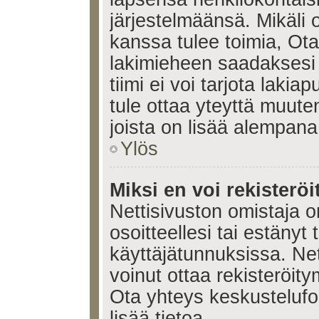
järjestelmäänsä. Mikäli
kanssa tulee toimia, Ota
lakimieheen saadaksesi
tiimi ei voi tarjota lakia
tule ottaa yteyttä muute
joista on lisää alempana
Ylös
Miksi en voi rekisteröi
Nettisivuston omistaja on
osoitteellesi tai estänyt
käyttäjätunnuksissa. Ne
voinut ottaa rekisteröit
Ota yhteys keskustelufoo
lisää tietoa.