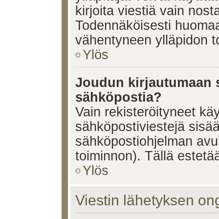
kirjoita viestiä vain nos
Todennäköisesti huomaat
vähentyneen ylläpidon t
Ylös
Joudun kirjautumaan s
sähköpostia?
Vain rekisteröityneet käy
sähköpostiviestejä sisä
sähköpostiohjelman avulla
toiminnon). Tällä estetää
Ylös
Viestin lähetyksen on