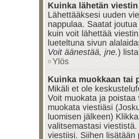
Kuinka lähetän viesti
Lähettääksesi uuden vie
nappulaa. Saatat joutua
kuin voit lähettää viestin
lueteltuna sivun alalaida
Voit äänestää, jne.
) lista
Ylös
Kuinka muokkaan tai p
Mikäli et ole keskusteluf
Voit muokata ja poistaa 
muokata viestiäsi (Josku
luomisen jälkeen) Klikk
valitsemastasi viestistä.
viestiisi. Siihen lisätään