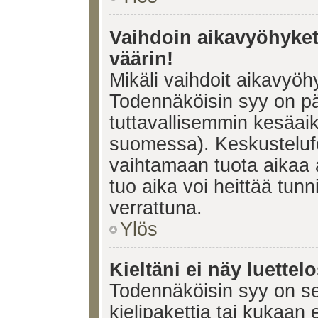
Vaihdoin aikavyöhykett
väärin!
Mikäli vaihdoit aikavyöh
Todennäköisin syy on pä
tuttavallisemmin kesäaik
suomessa). Keskustelufo
vaihtamaan tuota aikaa a
tuo aika voi heittää tunn
verrattuna.
Ylös
Kieltäni ei näy luettel
Todennäköisin syy on se,
kielipakettia tai kukaan 