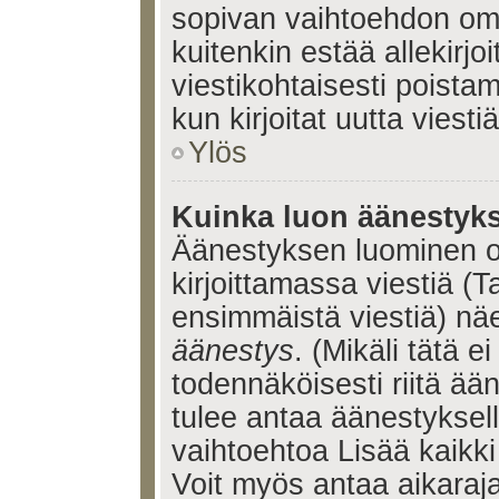
sopivan vaihtoehdon omis
kuitenkin estää allekirj
viestikohtaisesti poistama
kun kirjoitat uutta viestiä
Ylös
Kuinka luon äänestyk
Äänestyksen luominen o
kirjoittamassa viestiä (T
ensimmäistä viestiä) nä
äänestys
. (Mikäli tätä ei
todennäköisesti riitä ä
tulee antaa äänestyksell
vaihtoehtoa Lisää kaikki 
Voit myös antaa aikaraja