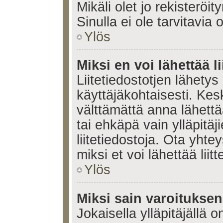
Mikäli olet jo rekisteröi
Sinulla ei ole tarvitavia 
Ylös
Miksi en voi lähettää l
Liitetiedostotjen lähetys 
käyttäjäkohtaisesti. Kesk
välttämättä anna lähettää 
tai ehkäpä vain ylläpitä
liitetiedostoja. Ota yhte
miksi et voi lähettää liitte
Ylös
Miksi sain varoitukse
Jokaisella ylläpitäjällä