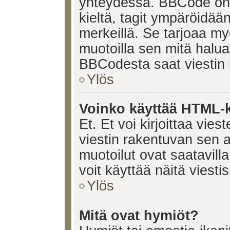
yhteydessä. BBCode on t
kieltä, tagit ympäröidään 
merkeillä. Se tarjoaa 
muotoilla sen mitä halua
BBCodesta saat viestin k
Ylös
Voinko käyttää HTML-ki
Et. Et voi kirjoittaa vie
viestin rakentuvan sen 
muotoilut ovat saatavi
voit käyttää näitä viesti
Ylös
Mitä ovat hymiöt?