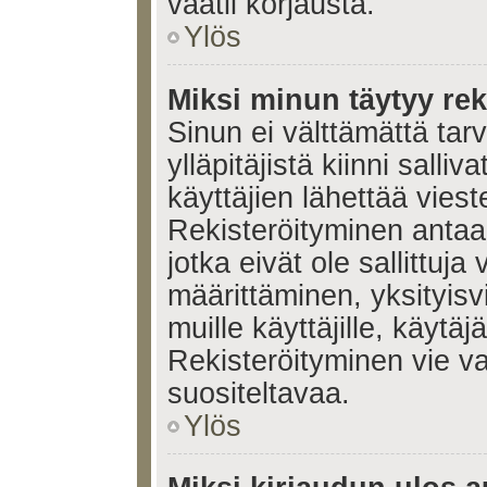
vaatii korjausta.
Ylös
Miksi minun täytyy rek
Sinun ei välttämättä tar
ylläpitäjistä kiinni salli
käyttäjien lähettää viest
Rekisteröityminen antaa 
jotka eivät ole sallittuja
määrittäminen, yksityisv
muille käyttäjille, käytäj
Rekisteröityminen vie v
suositeltavaa.
Ylös