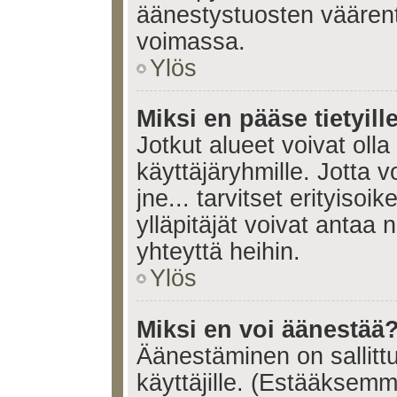
äänestystuosten väären
voimassa.
Ylös
Miksi en pääse tietyille
Jotkut alueet voivat olla ra
käyttäjäryhmille. Jotta vo
jne... tarvitset erityisoi
ylläpitäjät voivat antaa 
yhteyttä heihin.
Ylös
Miksi en voi äänestää
Äänestäminen on sallittu 
käyttäjille. (Estääksem