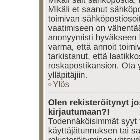
Mikäli sait sähköpostia, 
Mikäli et saanut sähköpo
toimivan sähköpostiosoi
vaatimiseen on vähent
anonyymisti hyväkseen k
varma, että annoit toimi
tarkistanut, että laatikk
roskapostikansion. Ota 
ylläpitäjiin.
Ylös
Olen rekisteröitynyt 
kirjautumaan?!
Todennäköisimmät syyt 
käyttäjätunnuksen tai s
rekisteröitymisen yhtey