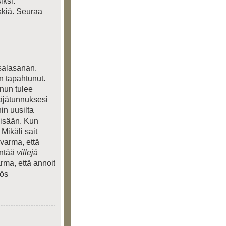
iksi.
kkiä. Seuraa
 salasanan.
n tapahtunut.
inun tulee
täjätunnuksesi
in uusilta
 sisään. Kun
 Mikäli sait
 varma, että
entää
villejä
rma, että annoit
yös