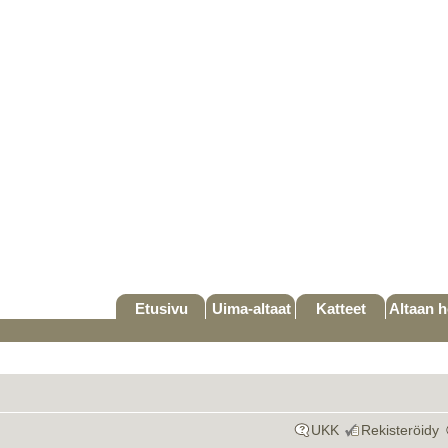
Etusivu
Uima-altaat
Katteet
Altaan h
UKK
Rekisteröidy