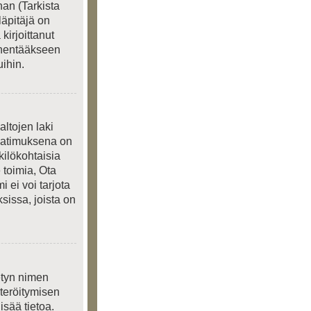
an (Tarkista
läpitäjä on
kirjoittanut
ienentääkseen
ihin.
ltojen laki
 Vaatimuksena on
kilökohtaisia
 toimia, Ota
 ei voi tarjota
sissa, joista on
ietyn nimen
steröitymisen
isää tietoa.