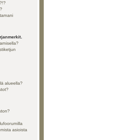
?!?
??
ttamani
rjanmerkit.
aamisella?
stiketjun
llä alueella?
stot?
ston?
lufoorumilla
tomista asioista