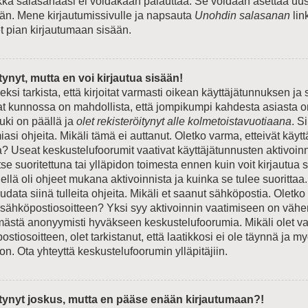
ikka salasanaasi ei voidakaan palauttaa. Se voidaan asettaa uus
n. Mene kirjautumissivulle ja napsauta
Unohdin salasanan
lin
et pian kirjautumaan sisään.
tynyt, mutta en voi kirjautua sisään!
si tarkista, että kirjoitat varmasti oikean käyttäjätunnuksen ja
t kunnossa on mahdollista, että jompikumpi kahdesta asiasta o
ki on päällä ja
olet rekisteröitynyt alle kolmetoistavuotiaana
. S
si ohjeita. Mikäli tämä ei auttanut. Oletko varma, etteivät käyt
a? Useat keskustelufoorumit vaativat käyttäjätunnusten aktivoinn
 itse suoritettuna tai ylläpidon toimesta ennen kuin voit kirjautua
Siellä oli ohjeet mukana aktivoinnista ja kuinka se tulee suorittaa.
data siinä tulleita ohjeita. Mikäli et saanut sähköpostia. Oletko
 sähköpostiosoitteen? Yksi syy aktivoinnin vaatimiseen on väh
ämästä anonyymisti hyväkseen keskustelufoorumia. Mikäli olet va
stiosoitteen, olet tarkistanut, että laatikkosi ei ole täynnä ja m
n. Ota yhteyttä keskustelufoorumin ylläpitäjiin.
itynyt joskus, mutta en pääse enään kirjautumaan?!