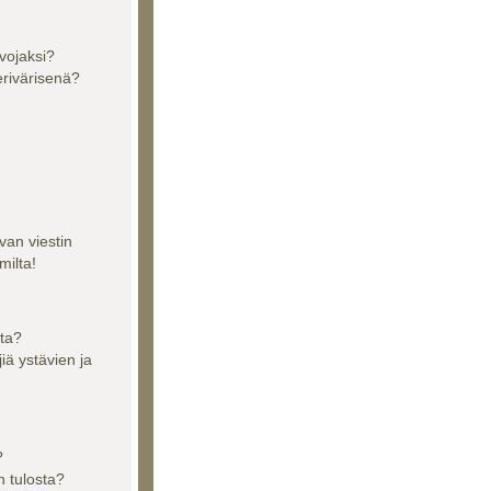
vojaksi?
erivärisenä?
van viestin
milta!
sta?
jiä ystävien ja
?
n tulosta?