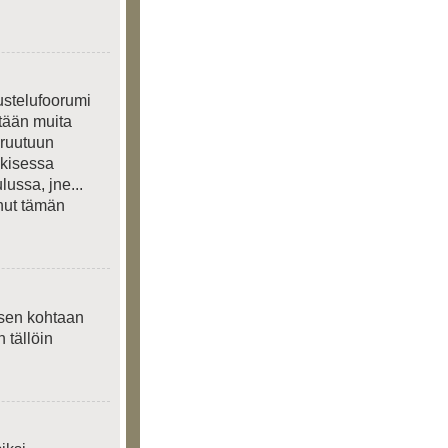
ustelufoorumi
etään muita
 ruutuun
lkisessa
lussa, jne...
anut tämän
ksen kohtaan
n tällöin