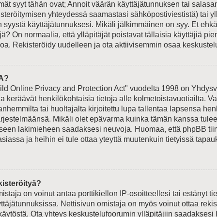
t syyt tähän ovat; Annoit väärän käyttäjätunnuksen tai salasan
isteröitymisen yhteydessä saamastasi sähköpostiviestistä) tai yl
n syystä käyttäjätunnuksesi. Mikäli jälkimmäinen on syy. Et ehkä 
jä? On normaalia, että ylläpitäjät poistavat tällaisia käyttäjiä p
oa. Rekisteröidy uudelleen ja ota aktiivisemmin osaa keskustelu
A?
ld Online Privacy and Protection Act" vuodelta 1998 on Yhdysva
otka keräävät henkilökohtaisia tietoja alle kolmetoistavuotiailta.
hemmilta tai huoltajalta kirjoitettu lupa tallentaa lapsensa hen
ärjestelmäänsä. Mikäli olet epävarma kuinka tämän kanssa tulee
liseen lakimieheen saadaksesi neuvoja. Huomaa, että phpBB tiimi
siassa ja heihin ei tule ottaa yteyttä muutenkuin tietyissä tapauk
.
kisteröityä?
istaja on voinut antaa porttikiellon IP-osoitteellesi tai estänyt t
ttäjätunnuksissa. Nettisivun omistaja on myös voinut ottaa reki
äytöstä. Ota yhteys keskustelufoorumin ylläpitäjiin saadaksesi l