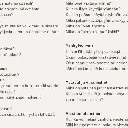
los automaattisesti?
Mitä ovat käyttäjäryhmät?
ttäjänimeni näkymästä
Kuinka liityn käyttäjäryhmään?
istassa?
Kuinka pääsen käyttäjäryhmän val
i!
Miksi joillain käyttäjäryhmä näkyy 
yt, mutta en voi kirjautua sisään!
Mikä on "oletusryhmä"?
nyt joskus, mutta en pääse enään
Mikä on "henkilökunta" linkki?
Yksityisviestit
teröityä?
En voi lähettää yksitysiviestejä!
teet” tekee?
Saan roskapostia yksityisviestinä!
Olen saanut roskapostia tai herjaa
kset
sähköpostiini tältä keskustelufooru
setuksiani?
rin!
Ystävät ja vihamiehet
kettä, mutta kello on silti väärin!
Mikä on ystävien ja vihamiesten li
ttelossa!
Kuinka voin lisätä ja poistaa käyttä
van käyttäjätunnukseni
vihamiesten listoilta?
rvoani?
Viestien etsiminen
an sisään, kun yritän lähettää
Kuinka voin etsiä vanhoja viestejä
Miki hakutoiminto ei palauta yhtää