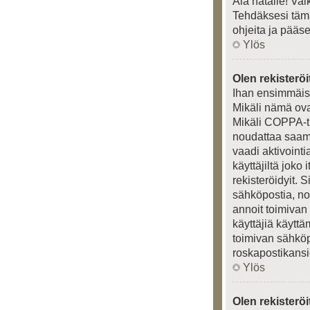
Älä hätäile! Va
Tehdäksesi tämä
ohjeita ja pääs
Ylös
Olen rekisteröi
Ihan ensimmäisek
Mikäli nämä ova
Mikäli COPPA-tu
noudattaa saamia
vaadi aktivointi
käyttäjiltä joko
rekisteröidyit. 
sähköpostia, nou
annoit toimivan
käyttäjiä käytt
toimivan sähköpo
roskapostikansio
Ylös
Olen rekisterö