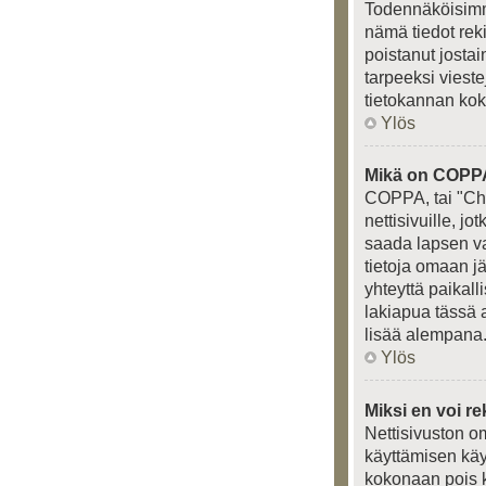
Todennäköisimmä
nämä tiedot rek
poistanut jostai
tarpeeksi vieste
tietokannan kok
Ylös
Mikä on COPP
COPPA, tai "Chi
nettisivuille, j
saada lapsen van
tietoja omaan j
yhteyttä paikal
lakiapua tässä a
lisää alempana
Ylös
Miksi en voi re
Nettisivuston om
käyttämisen käy
kokonaan pois k