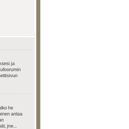
ksesi ja
elufoorumin
nettisivun
atko he
yminen antaa
an
t, jne...