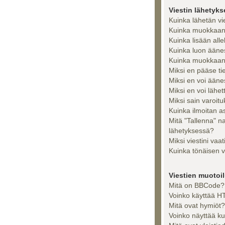
Viestin lähetyk
Kuinka lähetän vi
Kuinka muokkaan t
Kuinka lisään alle
Kuinka luon ääne
Kuinka muokkaan 
Miksi en pääse tiet
Miksi en voi ään
Miksi en voi lähet
Miksi sain varoit
Kuinka ilmoitan as
Mitä "Tallenna" n
lähetyksessä?
Miksi viestini vaa
Kuinka tönäisen v
Viestien muotoilu
Mitä on BBCode?
Voinko käyttää HT
Mitä ovat hymiöt?
Voinko näyttää ku