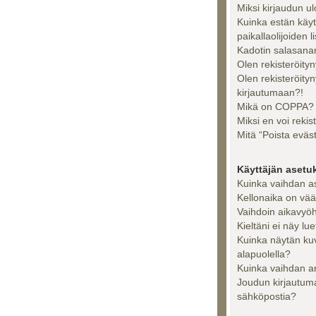
Miksi kirjaudun u
Kuinka estän käy
paikallaolijoiden l
Kadotin salasanan
Olen rekisteröityn
Olen rekisteröity
kirjautumaan?!
Mikä on COPPA?
Miksi en voi rekis
Mitä “Poista eväs
Käyttäjän asetu
Kuinka vaihdan a
Kellonaika on vää
Vaihdoin aikavyöhy
Kieltäni ei näy lue
Kuinka näytän ku
alapuolella?
Kuinka vaihdan a
Joudun kirjautuma
sähköpostia?