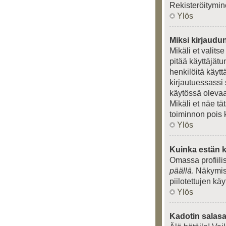
Rekisteröitymin
Ylös
Miksi kirjaudu
Mikäli et valits
pitää käyttäjät
henkilöitä käytt
kirjautuessassi 
käytössä olevaa 
Mikäli et näe tä
toiminnon pois 
Ylös
Kuinka estän k
Omassa profiili
päällä
. Näkymise
piilotettujen kä
Ylös
Kadotin salasa