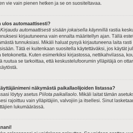
en vie vain pienen hetken ja se on suositeltavaa.
n ulos automaattisesti?
e
Kirjaudu automaattisesti sisään jokaisella käynnillä
rastia kesk
unnuksesi kirjautuneena vain ennalta määritellyn ajan. Tällä est
ämästä tunnuksiasi. Mikäli haluat pysyä kirjautuneena laita rasti
sisään. Tätä ei kuitenkaan suositella käytettäväksi, jos käytät ju
tietokonetta. Kuten esimerkiksi kirjastossa, nettikahvilassa, kou
tä ruutua se tarkoittaa, että keskustelufoorumin ylläpitäjä on ott
käytöstä.
äyttäjänimeni näkymästä paikallaolijoiden listassa?
ssasi löytyy asetus
Piilota paikallaolo
. Mikäli laitat tämän asetu
si rajoittuu vain ylläpitäjiin, valvojiin ja itsellesi. Sinut lasketaa
yttäjien lukumäärässä.
nani!