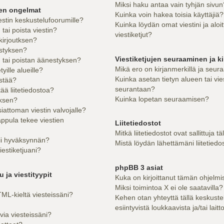
Miksi haku antaa vain tyhjän sivun
sen ongelmat
Kuinka voin hakea toisia käyttäjiä
estin keskustelufoorumille?
Kuinka löydän omat viestini ja aloi
ai poista viestin?
viestiketjut?
kirjoutksen?
styksen?
Viestiketjujen seuraaminen ja ki
tai poistan äänestyksen?
Mikä ero on kirjanmerkillä ja seur
yille alueille?
Kuinka asetan tietyn alueen tai vie
estää?
seurantaan?
tää liitetiedostoa?
Kuinka lopetan seuraamisen?
uksen?
iattoman viestin valvojalle?
appula tekee viestien
Liitetiedostot
Mitkä liitetiedostot ovat sallittuja tä
tii hyväksynnän?
Mistä löydän lähettämäni liitetiedo
iestiketjuani?
phpBB 3 asiat
 ja viestityypit
Kuka on kirjoittanut tämän ohjelmi
Miksi toimintoa X ei ole saatavilla?
ML-kieltä viesteissäni?
Kehen otan yhteyttä tällä keskuste
esiintyvistä loukkaavista ja/tai lait
via viesteissäni?