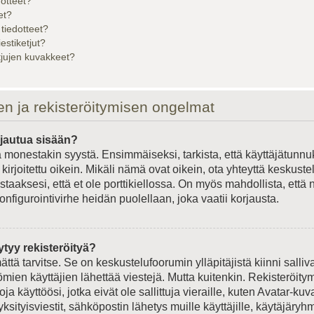
dotteet?
et?
 tiedotteet?
iestiketjut?
etjujen kuvakkeet?
en ja rekisteröitymisen ongelmat
rjautua sisään?
 monestakin syystä. Ensimmäiseksi, tarkista, että käyttäjätunnu
kirjoitettu oikein. Mikäli nämä ovat oikein, ota yhteyttä keskust
staaksesi, että et ole porttikiellossa. On myös mahdollista, että 
onfigurointivirhe heidän puolellaan, joka vaatii korjausta.
ytyy rekisteröityä?
ättä tarvitse. Se on keskustelufoorumin ylläpitäjistä kiinni salliv
ömien käyttäjien lähettää viestejä. Mutta kuitenkin. Rekisteröit
ja käyttöösi, jotka eivät ole sallittuja vieraille, kuten Avatar-kuv
ksityisviestit, sähköpostin lähetys muille käyttäjille, käytäjäryhmä