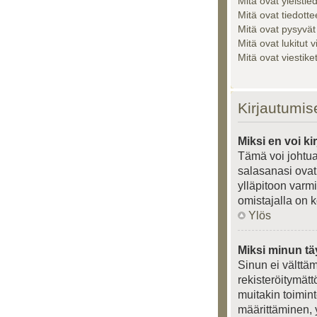
Mitä ovat yleistie
Mitä ovat tiedotte
Mitä ovat pysyvät
Mitä ovat lukitut v
Mitä ovat viestik
Kirjautumis
Miksi en voi ki
Tämä voi johtua
salasanasi ovat 
ylläpitoon varmi
omistajalla on k
Ylös
Miksi minun tä
Sinun ei välttäm
rekisteröitymätt
muitakin toiminto
määrittäminen, y